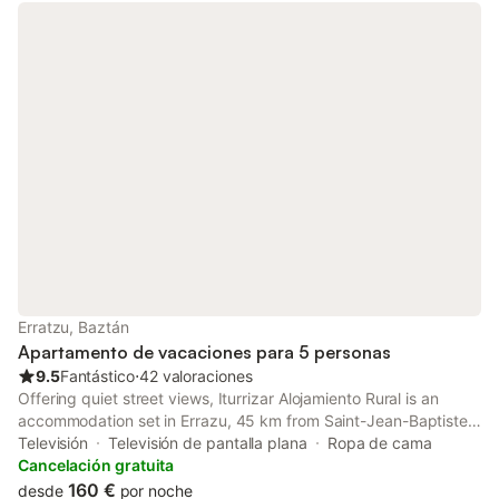
Erratzu, Baztán
Apartamento de vacaciones para 5 personas
9.5
Fantástico
⋅
42 valoraciones
Offering quiet street views, Iturrizar Alojamiento Rural is an
accommodation set in Errazu, 45 km from Saint-Jean-Baptiste
Church and 45 km from Biarritz Train Station.
Televisión
Televisión de pantalla plana
Ropa de cama
Cancelación gratuita
160 €
desde
por noche