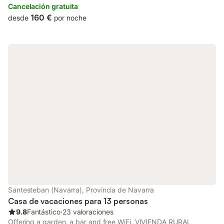
those who stay.
Cancelación gratuita
160 €
desde
por noche
Santesteban (Navarra), Provincia de Navarra
Casa de vacaciones para 13 personas
9.8
Fantástico
⋅
23 valoraciones
Offering a garden, a bar and free WiFi, VIVIENDA RURAL