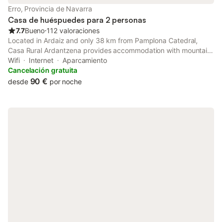
Erro, Provincia de Navarra
Casa de huéspuedes para 2 personas
7.7
Bueno
⋅
112 valoraciones
Located in Ardaiz and only 38 km from Pamplona Catedral,
Casa Rural Ardantzena provides accommodation with mountain
views, free WiFi and free private parking. Featuring a shared
Wifi
Internet
Aparcamiento
kitchen, this property also provides guests with a picnic area.
Cancelación gratuita
90 €
desde
por noche