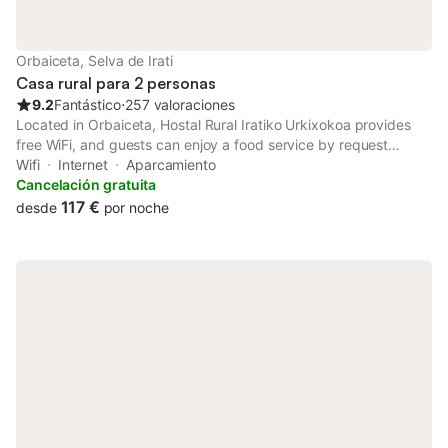
Orbaiceta, Selva de Irati
Casa rural para 2 personas
9.2
Fantástico
⋅
257 valoraciones
Located in Orbaiceta, Hostal Rural Iratiko Urkixokoa provides
free WiFi, and guests can enjoy a food service by request
offered by the Hostal, a shared lounge and a garden. Guests at
Wifi
Internet
Aparcamiento
the country house can enjoy a buffet breakfast.
Cancelación gratuita
117 €
desde
por noche