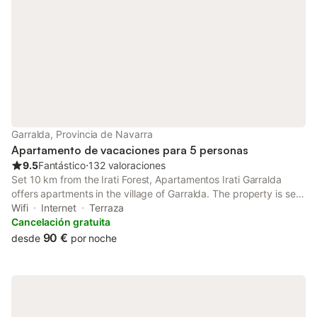
Garralda, Provincia de Navarra
Apartamento de vacaciones para 5 personas
9.5
Fantástico
⋅
132 valoraciones
Set 10 km from the Irati Forest, Apartamentos Irati Garralda
offers apartments in the village of Garralda. The property is set
in a rural environment, 15 minutes’ walk from the River Irati.
Wifi
Internet
Terraza
Cancelación gratuita
90 €
desde
por noche