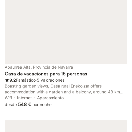
Abaurrea Alta, Provincia de Navarra
Casa de vacaciones para 15 personas
9.2
Fantástico
⋅
5 valoraciones
Boasting garden views, Casa rural Enekoizar offers
accommodation with a garden and a balcony, around 48 km
from Holzarte Footbridge. Featuring a lift, this property also
Wifi
Internet
Aparcamiento
provides guests with a picnic area.
548 €
desde
por noche