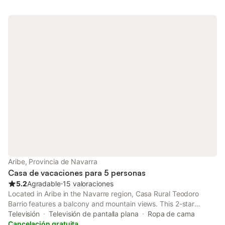
Aribe, Provincia de Navarra
Casa de vacaciones para 5 personas
5.2
Agradable
⋅
15 valoraciones
Located in Aribe in the Navarre region, Casa Rural Teodoro
Barrio features a balcony and mountain views. This 2-star
holiday home offers a tour desk.
Televisión
Televisión de pantalla plana
Ropa de cama
Cancelación gratuita