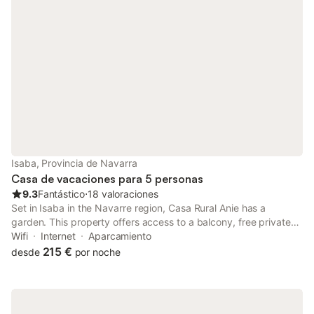
Isaba, Provincia de Navarra
Casa de vacaciones para 5 personas
9.3
Fantástico
⋅
18 valoraciones
Set in Isaba in the Navarre region, Casa Rural Anie has a
garden. This property offers access to a balcony, free private
parking and free WiFi. The property is non-smoking and is
Wifi
Internet
Aparcamiento
situated 40 km from Holzarte Footbridge.
215 €
desde
por noche