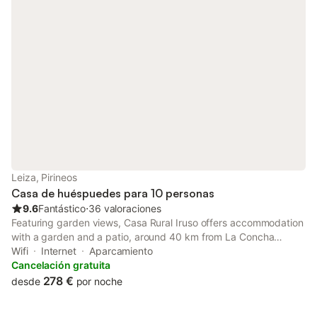
Leiza, Pirineos
Casa de huéspuedes para 10 personas
9.6
Fantástico
⋅
36 valoraciones
Featuring garden views, Casa Rural Iruso offers accommodation
with a garden and a patio, around 40 km from La Concha
Promenade. This property offers access to a balcony, free
Wifi
Internet
Aparcamiento
private parking and free WiFi.
Cancelación gratuita
278 €
desde
por noche