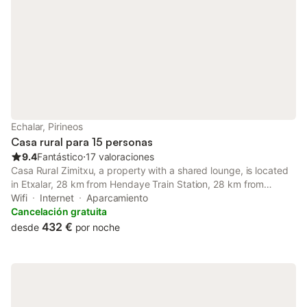
Echalar, Pirineos
Casa rural para 15 personas
9.4
Fantástico
⋅
17 valoraciones
Casa Rural Zimitxu, a property with a shared lounge, is located
in Etxalar, 28 km from Hendaye Train Station, 28 km from
FICOBA, as well as 36 km from Saint Jean de Luz Train Station.
Wifi
Internet
Aparcamiento
Cancelación gratuita
432 €
desde
por noche