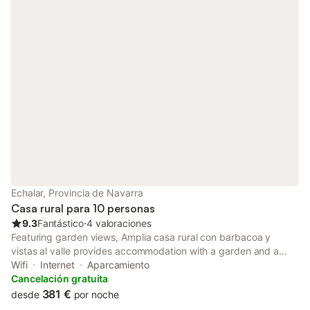
Echalar, Provincia de Navarra
Casa rural para 10 personas
9.3
Fantástico
⋅
4 valoraciones
Featuring garden views, Amplia casa rural con barbacoa y
vistas al valle provides accommodation with a garden and a
patio, around 22 km from Hendaye Train Station. This property
Wifi
Internet
Aparcamiento
offers access to a balcony, free private parking and free WiFi.
Cancelación gratuita
381 €
desde
por noche