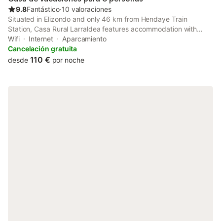
9.8
Fantástico
⋅
10 valoraciones
Situated in Elizondo and only 46 km from Hendaye Train
Station, Casa Rural Larraldea features accommodation with
garden views, free WiFi and free private parking.
Wifi
Internet
Aparcamiento
Cancelación gratuita
110 €
desde
por noche