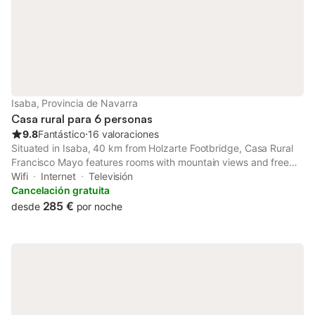
Isaba, Provincia de Navarra
Casa rural para 6 personas
9.8
Fantástico
⋅
16 valoraciones
Situated in Isaba, 40 km from Holzarte Footbridge, Casa Rural
Francisco Mayo features rooms with mountain views and free
WiFi. Guests can enjoy quiet street views.
Wifi
Internet
Televisión
Cancelación gratuita
285 €
desde
por noche