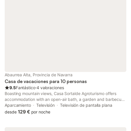
Abaurrea Alta, Provincia de Navarra
Casa de vacaciones para 10 personas
9.5
Fantástico
⋅
4 valoraciones
Boasting mountain views, Casa Sortalde Agroturismo offers
accommodation with an open-air bath, a garden and barbecue
facilities, around 48 km from Holzarte Footbridge. This holiday
Aparcamiento
Televisión
Televisión de pantalla plana
home features free private parking and a 24-hour front desk.
129 €
desde
por noche