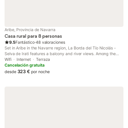
Aribe, Provincia de Navarra
Casa rural para 8 personas
9.5
Fantástico
⋅
48 valoraciones
Set in Aribe in the Navarre region, La Borda del Tío Nicolás -
Selva de Irati features a balcony and river views. Among the
facilities at this property are private check-in and check-out and
Wifi
Internet
Terraza
a tour desk, along with free WiFi throughout the property.
Cancelación gratuita
323 €
desde
por noche