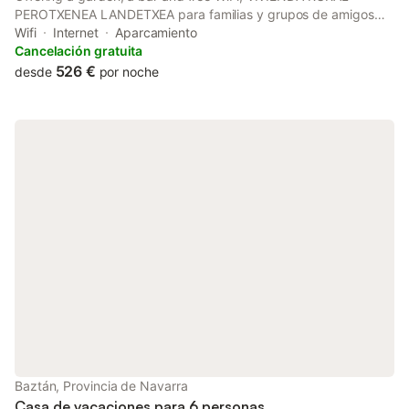
PEROTXENEA LANDETXEA para familias y grupos de amigos
con jardín y barbacoa is a recently renovated holiday home 32
Wifi
Internet
Aparcamiento
km from Hendaye Train Station and 32 km from FICOBA.
Cancelación gratuita
526 €
desde
por noche
Baztán, Provincia de Navarra
Casa de vacaciones para 6 personas