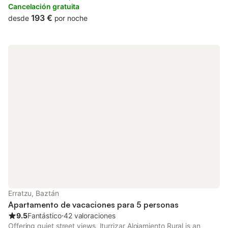
hour front desk and a concierge service.
Cancelación gratuita
193 €
desde
por noche
Erratzu, Baztán
Apartamento de vacaciones para 5 personas
9.5
Fantástico
⋅
42 valoraciones
Offering quiet street views, Iturrizar Alojamiento Rural is an