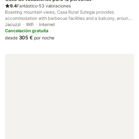
9.4
Fantástico
⋅
53 valoraciones
Boasting mountain views, Casa Rural Sutegia provides
accommodation with barbecue facilities and a balcony, around
41 km from Pamplona Catedral. With garden views, this
Jacuzzi
Wifi
Internet
accommodation features a patio.
Cancelación gratuita
305 €
desde
por noche