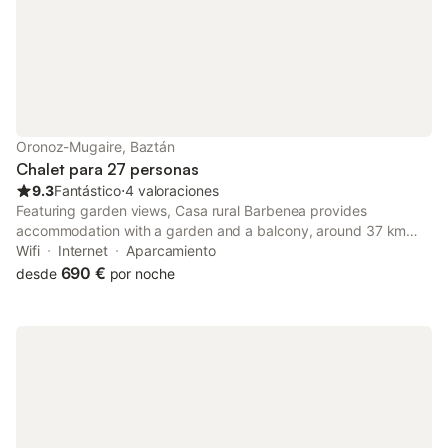
Oronoz-Mugaire, Baztán
Chalet para 27 personas
9.3
Fantástico
⋅
4 valoraciones
Featuring garden views, Casa rural Barbenea provides
accommodation with a garden and a balcony, around 37 km
from Hendaye Train Station. This property offers access to a
Wifi
Internet
Aparcamiento
terrace, free private parking and free WiFi.
690 €
desde
por noche