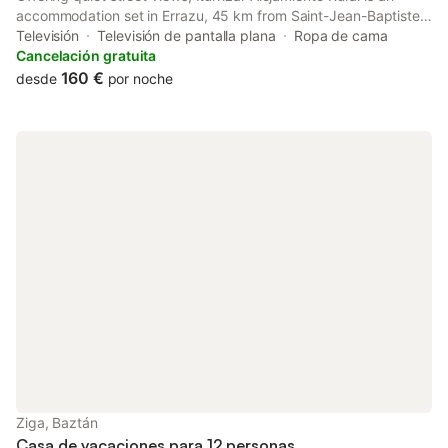
accommodation set in Errazu, 45 km from Saint-Jean-Baptiste
Church and 45 km from Biarritz Train Station.
Televisión
Televisión de pantalla plana
Ropa de cama
Cancelación gratuita
160 €
desde
por noche
Ziga, Baztán
Casa de vacaciones para 12 personas