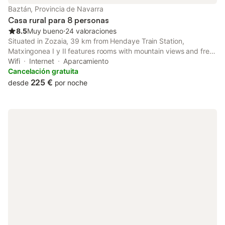
Baztán, Provincia de Navarra
Casa rural para 8 personas
8.5
Muy bueno
⋅
24 valoraciones
Situated in Zozaia, 39 km from Hendaye Train Station,
Matxingonea I y II features rooms with mountain views and free
WiFi. The property has quiet street views and is 39 km from
Wifi
Internet
Aparcamiento
FICOBA and 40 km from Pamplona Catedral.
Cancelación gratuita
225 €
desde
por noche