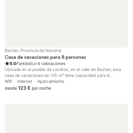
Baztán, Provincia de Navarra
Casa de vacaciones para 8 personas
9.0
Fantástico
⋅
4 valoraciones
Ubicada en el pueblo de Lecároz, en el valle de Baztan, esta
casa de vacaciones de 125 m² tiene capacidad para 8
personas en 4 dormitorios. La propiedad cuenta con 2 camas
Wifi
Internet
Aparcamiento
de matrimonio y varias camas individuales, ofreciendo una
123 €
desde
por noche
distribución flexible para familias. El interior incluye una cocina
con lavavajillas, horno y microondas, junto a una zona de estar
con chimenea, televisión de pantalla plana y un salón
compartido. Dispone de calefacción y lavadora para su
comodidad. El espacio exterior cuenta con jardín, terraza con
barbacoa y una chimenea al aire libre, ofreciendo vistas a las
montañas y al jardín. Hay aparcamiento disponible en la