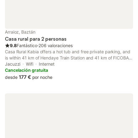
Arraioz, Baztán
Casa rural para 2 personas
9.8
Fantástico
⋅
206 valoraciones
Casa Rural Kabia offers a hot tub and free private parking, and
is within 41 km of Hendaye Train Station and 41 km of FICOBA.
The property features mountain views and is 46 km from
Jacuzzi
Wifi
Internet
Pamplona Catedral and 49 km from Saint Jean de Luz Train
Cancelación gratuita
Station.
177 €
desde
por noche