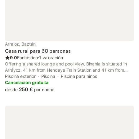
Arraioz, Baztán
Casa rural para 30 personas
9.0
Fantástico
⋅
1 valoración
Offering a shared lounge and pool view, Binahia is situated in
Arráyoz, 41 km from Hendaye Train Station and 41 km from
FICOBA. This country house features free private parking and a
Piscina exterior
Piscina
Piscina para niños
shared kitchen. A tour desk can provide information on the area.
Cancelación gratuita
250 €
desde
por noche