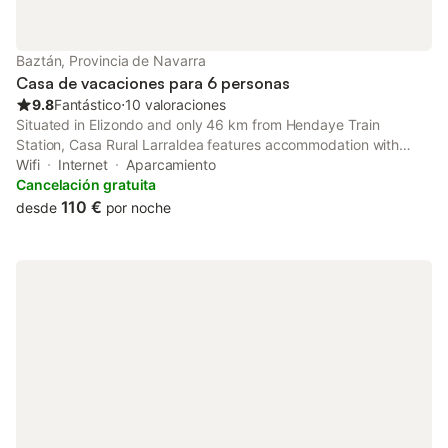
Baztán, Provincia de Navarra
Casa de vacaciones para 6 personas
9.8
Fantástico
⋅
10 valoraciones
Situated in Elizondo and only 46 km from Hendaye Train
Station, Casa Rural Larraldea features accommodation with
garden views, free WiFi and free private parking.
Wifi
Internet
Aparcamiento
Cancelación gratuita
110 €
desde
por noche