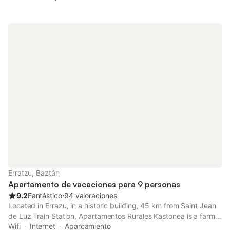
Erratzu, Baztán
Apartamento de vacaciones para 9 personas
9.2
Fantástico
⋅
94 valoraciones
Located in Errazu, in a historic building, 45 km from Saint Jean
de Luz Train Station, Apartamentos Rurales Kastonea is a farm
stay with a garden and bar. This 2-star farm stay offers a 24-
Wifi
Internet
Aparcamiento