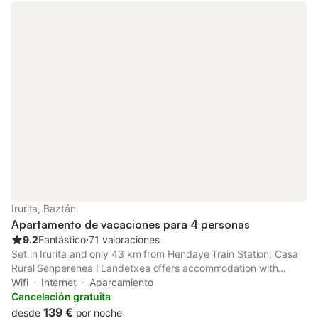
Irurita, Baztán
Apartamento de vacaciones para 4 personas
9.2
Fantástico
⋅
71 valoraciones
Set in Irurita and only 43 km from Hendaye Train Station, Casa
Rural Senperenea I Landetxea offers accommodation with
mountain views, free WiFi and free private parking.
Wifi
Internet
Aparcamiento
Cancelación gratuita
139 €
desde
por noche