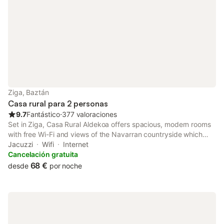
Ziga, Baztán
Casa rural para 2 personas
9.7
Fantástico
⋅
377 valoraciones
Set in Ziga, Casa Rural Aldekoa offers spacious, modern rooms
with free Wi-Fi and views of the Navarran countryside which
surrounds it. There is an on-site restaurant, barbecue facilities
Jacuzzi
Wifi
Internet
and lounge areas.
Cancelación gratuita
68 €
desde
por noche