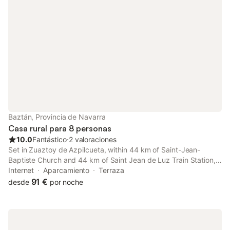
Baztán, Provincia de Navarra
Casa rural para 8 personas
10.0
Fantástico
⋅
2 valoraciones
Set in Zuaztoy de Azpilcueta, within 44 km of Saint-Jean-
Baptiste Church and 44 km of Saint Jean de Luz Train Station,
Apaiolarre offers accommodation with a garden as well as free
Internet
Aparcamiento
Terraza
private parking for guests who drive.
91 €
desde
por noche