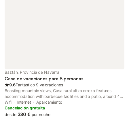
Baztán, Provincia de Navarra
Casa de vacaciones para 8 personas
9.6
Fantástico
⋅
9 valoraciones
Boasting mountain views, Casa rural altza erreka features
accommodation with barbecue facilities and a patio, around 47
km from Saint Jean de Luz Train Station.
Wifi
Internet
Aparcamiento
Cancelación gratuita
330 €
desde
por noche