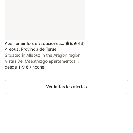
Apartamento de vacaciones para 4 personas
9.9
(
43
)
Allepuz, Provincia de Teruel
Situated in Allepuz in the Aragon region,
Vistas Del Maestrazgo apartamentos
Rurales has a patio and river views. This
desde
119 €
/
noche
property offers access to a balcony, free
private parking and free WiFi. The
apartment features a hot tub and a tour
Ver todas las ofertas
desk.
Ahorra hasta un 10% en muchos
Inicia sesión
alojamientos con tu cuenta.