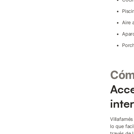
Pisci
Aire 
Aparc
Porch
Cómo
Acce
inter
Villafamés
lo que faci
través de 