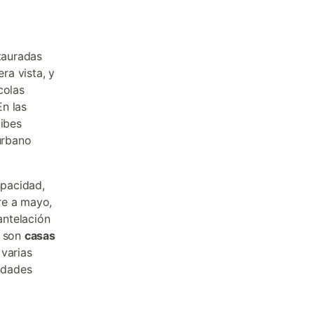
stauradas
ra vista, y
colas
n las
jibes
urbano
apacidad,
re a mayo,
ntelación
s son
casas
 varias
idades