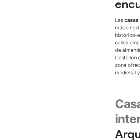
encu
Las
casas 
más singul
histórico-
calles emp
de almendr
Castellón 
zona ofrec
medieval y
Casa
inte
Arqu