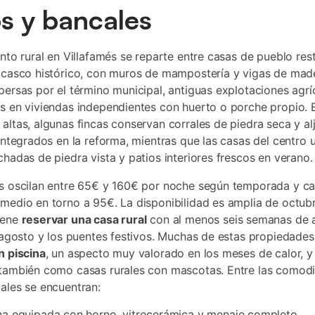
os y bancales
ento rural en Villafamés se reparte entre casas de pueblo re
 casco histórico, con muros de mampostería y vigas de made
persas por el término municipal, antiguas explotaciones agrí
s en viviendas independientes con huerto o porche propio. E
altas, algunas fincas conservan corrales de piedra seca y al
 integrados en la reforma, mientras que las casas del centro 
chadas de piedra vista y patios interiores frescos en verano.
s oscilan entre 65€ y 160€ por noche según temporada y c
medio en torno a 95€. La disponibilidad es amplia de octub
iene
reservar una casa rural
con al menos seis semanas de a
, agosto y los puentes festivos. Muchas de estas propiedade
n piscina
, un aspecto muy valorado en los meses de calor, y
también como casas rurales con mascotas. Entre las comod
ales se encuentran:
a equipada con horno, vitrocerámica y menaje completo