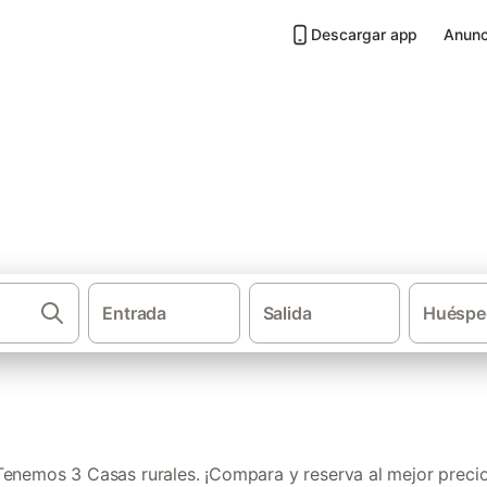
Descargar app
Anunc
illafamés
Entrada
Salida
Huéspe
·
·
Casas rurales
Comunidad Valenciana
Provinc
Tenemos 3 Casas rurales. ¡Compara y reserva al mejor precio