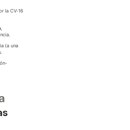
or la CV-16
,
ncia.
ia (a una
.
lón-
a
as