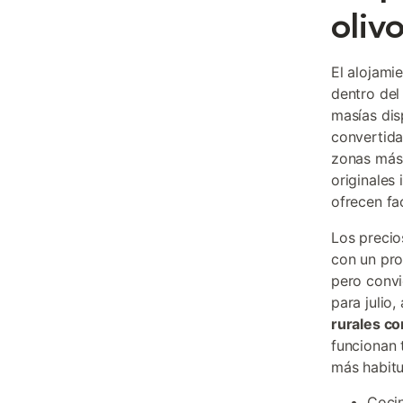
oliv
El alojami
dentro del
masías dis
convertida
zonas más 
originales
ofrecen fa
Los precio
con un pro
pero conv
para julio
rurales co
funcionan 
más habitu
Cocin