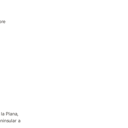
a
bre
la Plana,
ninsular a