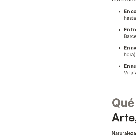
En c
hasta
En tr
Barce
En a
hora)
En a
Villa
Qué 
Arte
Naturaleza