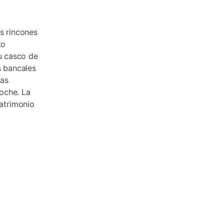
s rincones
to
su casco de
s bancales
ras
oche. La
atrimonio