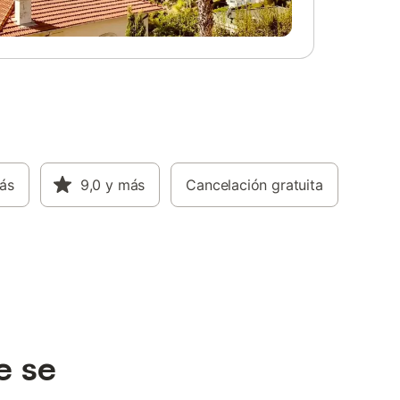
ás
9,0
y más
Cancelación gratuita
e se