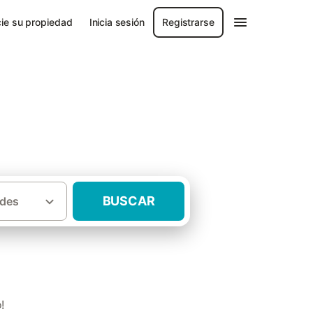
ie su propiedad
Inicia sesión
Registrarse
BUSCAR
des
·
ia de Castellón
Casas rurales Villafamés
!