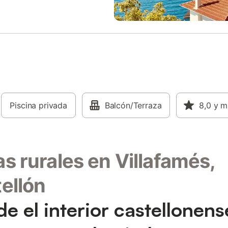
Piscina privada
Balcón/Terraza
8,0
y m
s rurales en Villafamés,
ellón
e el interior castellonens