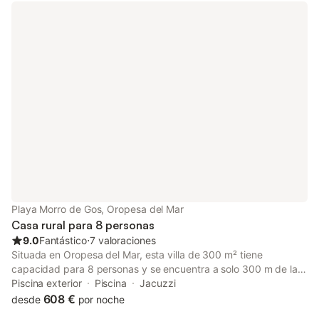
Playa Morro de Gos, Oropesa del Mar
Casa rural para 8 personas
9.0
Fantástico
⋅
7 valoraciones
Situada en Oropesa del Mar, esta villa de 300 m² tiene
capacidad para 8 personas y se encuentra a solo 300 m de la
playa. La propiedad cuenta con una distribución independiente
Piscina exterior
Piscina
Jacuzzi
con 4 dormitorios y 4 baños, ofreciendo un entorno espacioso
608 €
desde
por noche
para familias o grupos que visitan la costa. El interior incluye una