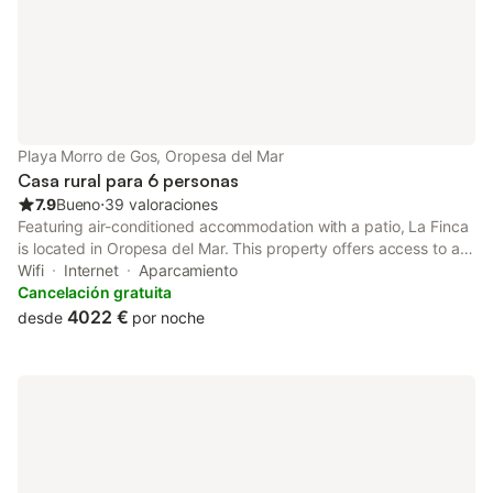
Playa Morro de Gos, Oropesa del Mar
Casa rural para 6 personas
7.9
Bueno
⋅
39 valoraciones
Featuring air-conditioned accommodation with a patio, La Finca
is located in Oropesa del Mar. This property offers access to a
balcony, free private parking and free WiFi. The property is
Wifi
Internet
Aparcamiento
non-smoking and is situated 100 metres from Playa Morro de...
Cancelación gratuita
4022 €
desde
por noche