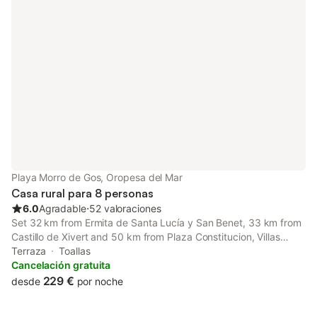
Playa Morro de Gos, Oropesa del Mar
Casa rural para 8 personas
6.0
Agradable
⋅
52 valoraciones
Set 32 km from Ermita de Santa Lucía y San Benet, 33 km from
Castillo de Xivert and 50 km from Plaza Constitucion, Villas
Oropesa del Mar 3000 features accommodation located in
Terraza
Toallas
Oropesa del Mar.
Cancelación gratuita
229 €
desde
por noche