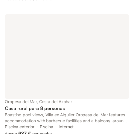
Oropesa del Mar, Costa del Azahar
Casa rural para 8 personas
Boasting pool views, Villa en Alquiler Oropesa del Mar features
accommodation with barbecue facilities and a balcony, around
1 km from La Concha Beach. This villa features a private pool, a
Piscina exterior
Piscina
Internet
garden and free private parking.
637 €
desde
por noche