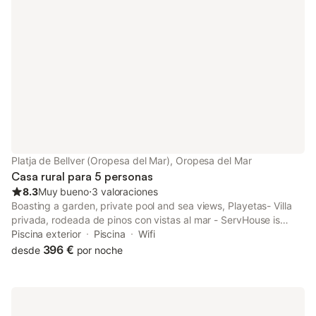
Platja de Bellver (Oropesa del Mar), Oropesa del Mar
Casa rural para 5 personas
8.3
Muy bueno
⋅
3 valoraciones
Boasting a garden, private pool and sea views, Playetas- Villa
privada, rodeada de pinos con vistas al mar - ServHouse is
situated in Benicàssim. This beachfront property offers access
Piscina exterior
Piscina
Wifi
to a terrace, free private parking and free WiFi.
396 €
desde
por noche