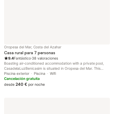
Oropesa del Mar, Costa del Azahar
Casa rural para 7 personas
9.4
Fantástico
⋅
38 valoraciones
Boasting air-conditioned accommodation with a private pool,
CasadelaLuzBenicasim is situated in Oropesa del Mar. This
beachfront property offers access to a balcony, free private
Piscina exterior
Piscina
Wifi
parking and free WiFi.
Cancelación gratuita
240 €
desde
por noche