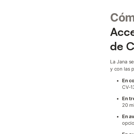
Cómo
Acce
de C
La Jana se
y con las 
En c
CV-13
En tr
20 mi
En a
opci