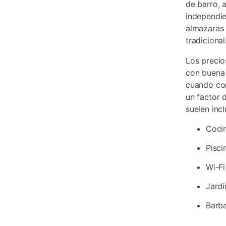
de barro, 
independie
almazaras 
tradicional
Los precio
con buena 
cuando con
un factor 
suelen inclu
Coci
Pisci
Wi-Fi
Jardí
Barba