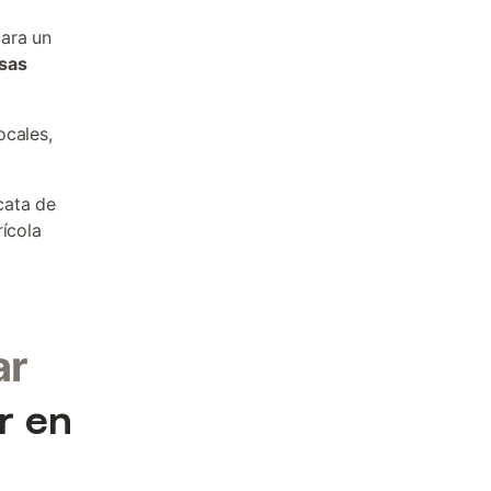
para un
sas
ocales,
cata de
rícola
ar
r en