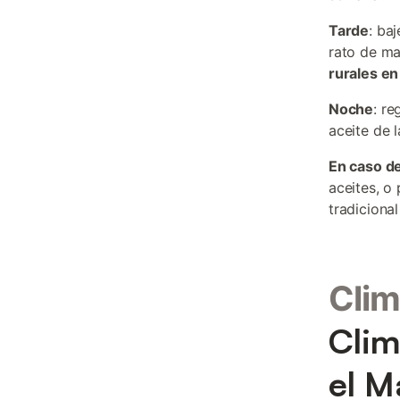
Tarde
: ba
rato de ma
rurales en
Noche
: re
aceite de 
En caso de
aceites, o
tradiciona
Clim
Clim
el M