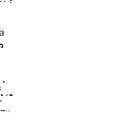
naròs y
a
a
ios,
e
rurales
d.
cceso