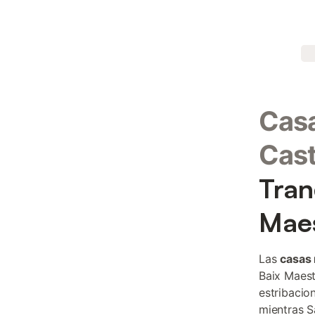
Casa
Cast
Tran
Mae
Las
casas 
Baix Maest
estribacio
mientras S