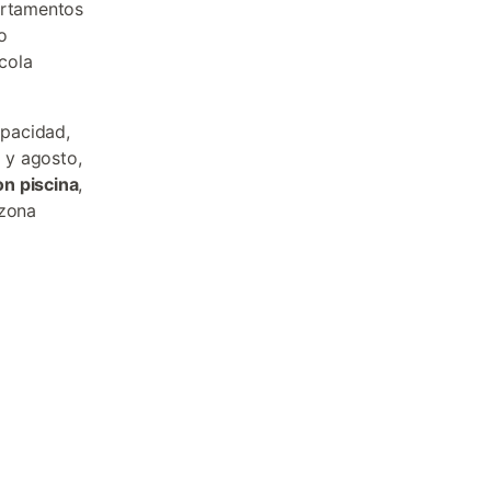
artamentos
o
cola
apacidad,
 y agosto,
on piscina
,
 zona