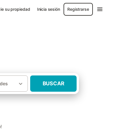
ie su propiedad
Inicia sesión
Registrarse
BUSCAR
des
·
·
ón
Baix Maestrat
Casas rurales La Jana
!