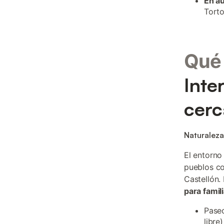
En a
Torto
Qué 
Inte
cer
Naturaleza
El entorno
pueblos co
Castellón.
para famil
Paseo
libre)