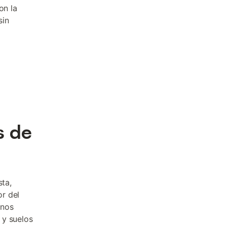
on la
sin
s de
sta,
r del
inos
 y suelos