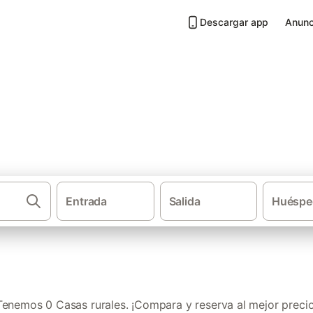
Descargar app
Anunc
La Jana
Entrada
Salida
Huéspe
·
·
Casas rurales
Comunidad Valenciana
Provincia de Castell
Tenemos 0 Casas rurales. ¡Compara y reserva al mejor precio