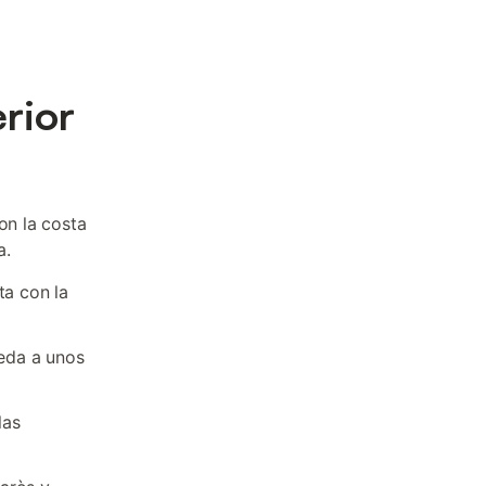
erior
on la costa
a.
ta con la
ueda a unos
las