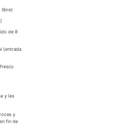
libre)
)
rido de 8
l (entrada
fresco
a y las
roces y
en fin de