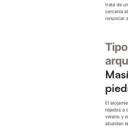
trata de u
cercanía a
renunciar a
Tipo
arqu
Masí
pied
El alojami
tejados a 
verano y el
abundan la