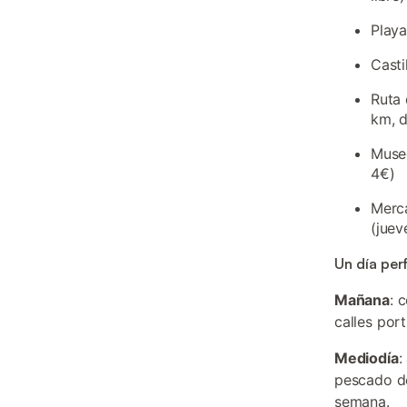
Playa
Casti
Ruta 
km, d
Museo
4€)
Merca
(juev
Un día per
Mañana
: 
calles port
Mediodía
:
pescado de
semana.