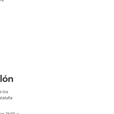
llón
e los
ataluña
nas 2h30 y