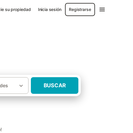
ie su propiedad
Inicia sesión
Registrarse
BUSCAR
des
·
·
llón
Baix Maestrat
Casas rurales Cálig
!