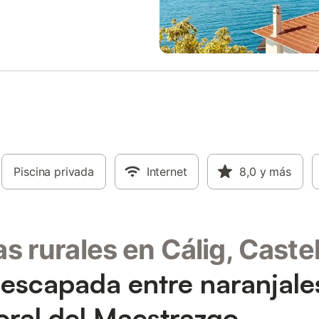
Piscina privada
Internet
8,0
y más
s rurales en Cálig, Caste
escapada entre naranjale
itoral del Maestrazgo