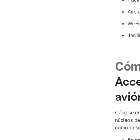
Aire 
Wi-Fi
Jardí
Cómo
Acce
avió
Cálig se e
núcleos de
como desde
En c