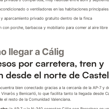
acondicionado o ventiladores en las habitaciones principales
 y aparcamiento privado gratuito dentro de la finca
n con porche, barbacoa y mobiliario para comer al aire libre
 llegar a Cálig
sos por carretera, tren y
n desde el norte de Caste
ncuentra bien conectado gracias a la cercanía de la AP-7 y d
 Vinaròs y Benicarló, lo que facilita tanto la llegada desde C
 el resto de la Comunidad Valenciana.
oche
: la AP-7 y la N-340 conectan Cálig con Barcelona en u