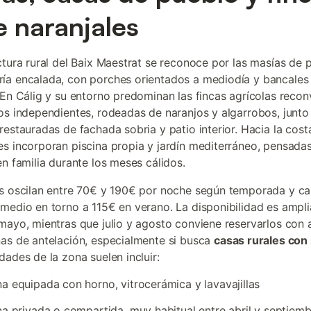
e naranjales
ctura rural del Baix Maestrat se reconoce por las masías de 
a encalada, con porches orientados a mediodía y bancales 
 En Cálig y su entorno predominan las fincas agrícolas recon
os independientes, rodeadas de naranjos y algarrobos, junto
restauradas de fachada sobria y patio interior. Hacia la cost
s incorporan piscina propia y jardín mediterráneo, pensada
en familia durante los meses cálidos.
s oscilan entre 70€ y 190€ por noche según temporada y ca
medio en torno a 115€ en verano. La disponibilidad es ampli
mayo, mientras que julio y agosto conviene reservarlos con
as de antelación, especialmente si busca
casas rurales con 
dades de la zona suelen incluir:
a equipada con horno, vitrocerámica y lavavajillas
na privada o compartida, muy habitual entre abril y septiem