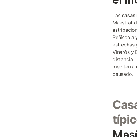
Las
casas 
Maestrat d
estribacio
Peñíscola 
estrechas 
Vinaròs y 
distancia.
mediterrán
pausado.
Casa
típi
Masí