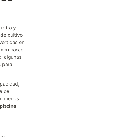
piedra y
de cultivo
vertidas en
 con casas
a, algunas
s para
pacidad,
a de
 al menos
piscina
.
bre