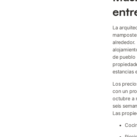
entr
La arquite
mamposterí
alrededor.
alojamient
de pueblo 
propiedade
estancias 
Los precio
con un pro
octubre a 
seis seman
Las propie
Cocin
Pisci