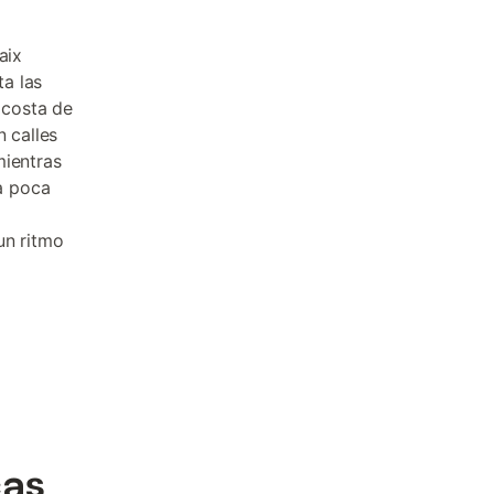
aix
a las
 costa de
n calles
mientras
a poca
un ritmo
cas