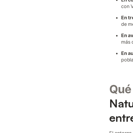
con V
En tr
de me
En a
más d
En a
pobla
Qué 
Natu
entr