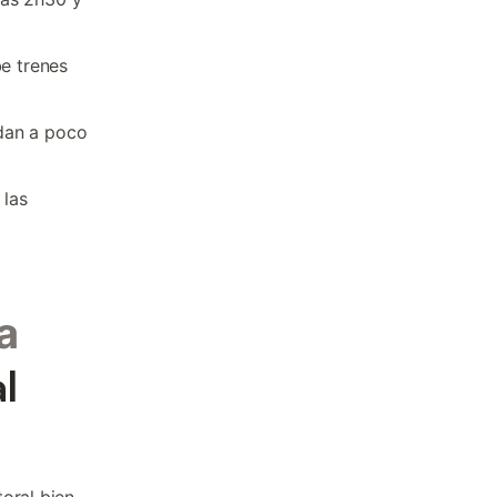
be trenes
dan a poco
 las
a
l