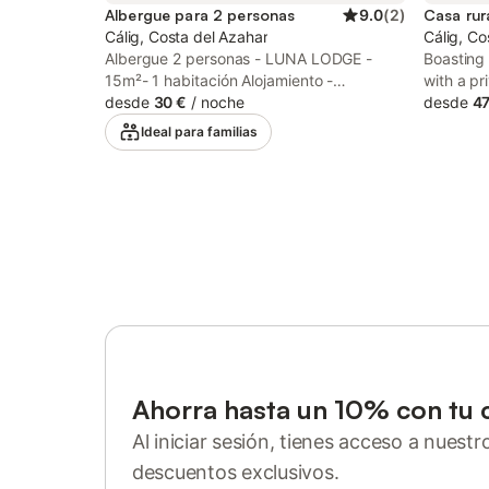
Albergue para 2 personas
9.0
(
2
)
Casa rur
Cálig, Costa del Azahar
Cálig, Co
Albergue 2 personas - LUNA LODGE -
Boasting
15m²- 1 habitación Alojamiento -
with a pr
Superficie del alojamiento: 15m² - Número
desde
30 €
/
noche
Finca Tier
desde
47
de habitaciones: 1 - Número de camas: 2 -
property 
Ideal para familias
Número de baños: 1 - Número de aseos: 1
tennis, f
- Terraza descubierta - 1 habitación: 1
cama doble 190x140cm Equipamiento
adicional - Tipo de cocina: Espacio cocina
- Placas eléctricas - Microondas - Nevera
- Vajilla y utensilios de cocina - Cafetera
eléctrica - Tipo de baño: Con ducha - Tipo
de inodoro: Aseos - Ropa de cama: Como
opción adicional - Edredones o mantas
incluidos - Almohadas incluidas - Ropa de
baño: Como opción adicional - Kit de
bebé: Como opción adicional, Cama de
Ahorra hasta un 10% con tu 
bebé, Silla alta - Muebles de jardín
Animales adicionales - Los importes
Al iniciar sesión, tienes acceso a nuest
indicados están sujetos a cambios durante
descuentos exclusivos.
la temporada y son meramente