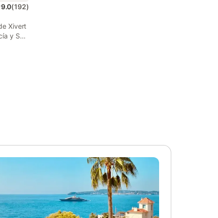
9.0
(
192
)
de Xivert
cía y San
 rooms
e
erty
ee private