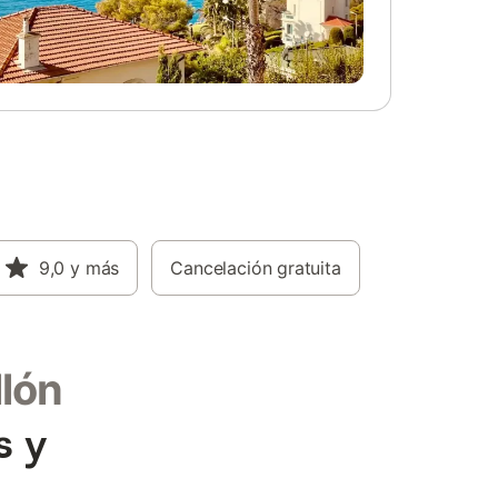
9,0
y más
Cancelación gratuita
llón
s y