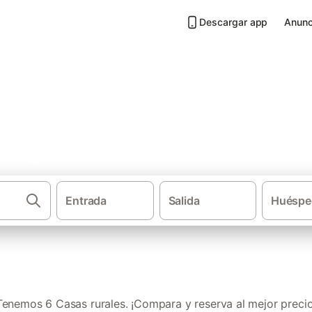
Descargar app
Anunc
álig
Entrada
Salida
Huéspe
·
·
Casas rurales
Comunidad Valenciana
Provincia de Caste
Tenemos 6 Casas rurales. ¡Compara y reserva al mejor precio