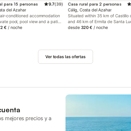
al para 15 personas
9.7
(
39
)
Casa rural para 2 personas
sta del Azahar
Cálig, Costa del Azahar
 air-conditioned accommodation
Situated within 35 km of Castillo 
ivate pool, pool view and a patio,
and 46 km of Ermita de Santa Lu
ra Roja is situated in Cálig. This
2 €
/
noche
Benet, Noches de Calig features
desde
320 €
/
noche
offers access to a balcony, table
with air conditioning and a privat
ree private parking and free WiFi.
bathroom in San Jorge. This prop
offers access to a terrace and fr
parking.
Ver todas las ofertas
cuenta
ros mejores precios y a