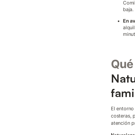
Comil
baja.
En a
alqui
minut
Qué 
Natu
fami
El entorno
costeras, 
atención p