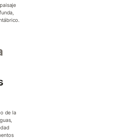
paisaje
funda,
ntábrico.
a
s
o de la
guas,
edad
mentos