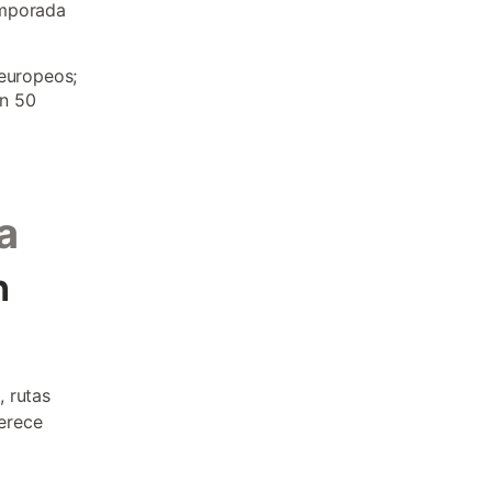
emporada
 europeos;
en 50
a
n
 rutas
erece