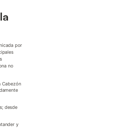
la
nicada por
cipales
s
zona no
en Cabezón
madamente
s; desde
ntander y