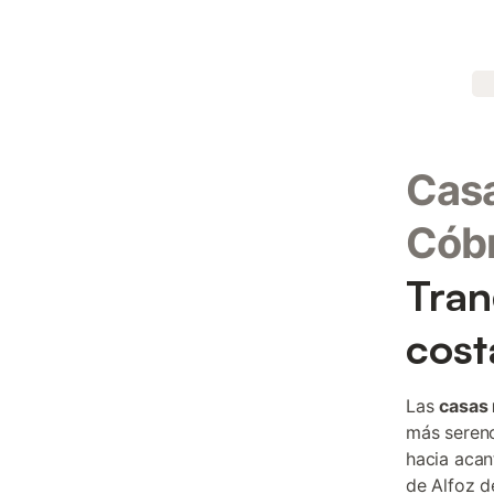
Casa
Cób
Tran
cost
Las
casas 
más sereno
hacia acan
de Alfoz d