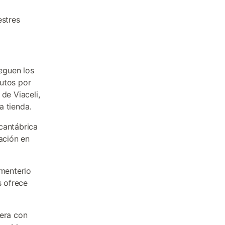
estres
eguen los
nutos por
de Viaceli,
a tienda.
 cantábrica
ación en
ementerio
s ofrece
gera con