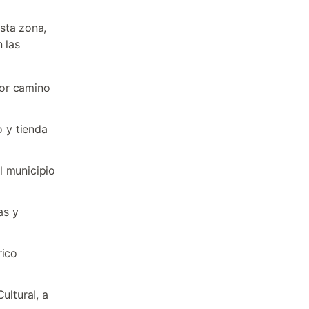
esta zona,
 las
por camino
o y tienda
)
l municipio
as y
rico
ultural, a