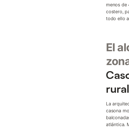
menos de 4
costero, p
todo ello 
El a
zon
Caso
rura
La arquite
casona mon
balconadas
atlántica.