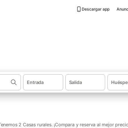
Descargar app
Anunc
Cóbreces
Entrada
Salida
Huéspe
·
·
Casas rurales
Cantabria
Costa Occiden
Tenemos 2 Casas rurales. ¡Compara y reserva al mejor precio