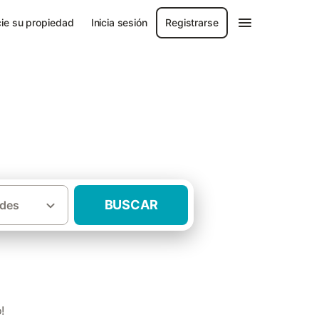
ie su propiedad
Inicia sesión
Registrarse
BUSCAR
des
·
tal (Cantabria)
Casas rurales Cóbreces
!