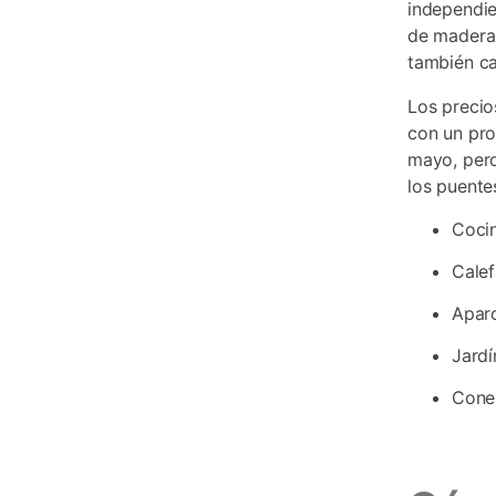
independie
de madera 
también ca
Los precio
con un pro
mayo, pero
los puente
Cocin
Calef
Aparc
Jardí
Conex