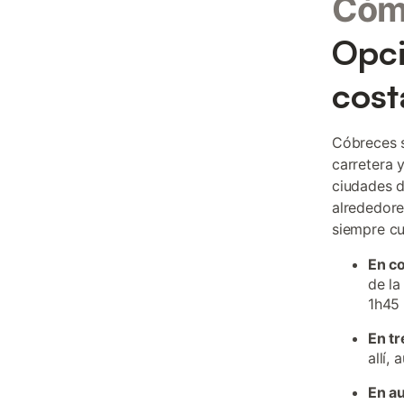
Cómo
Opci
cost
Cóbreces s
carretera 
ciudades d
alrededore
siempre cu
En c
de la
1h45 
En tr
allí,
En a