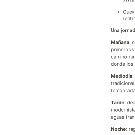
20 m
Cueva
(entr
Una jornad
Mañana
: 
primeros v
camino rur
donde los 
Mediodía
:
tradiciona
temporada 
Tarde
: de
modernista
aguas tran
Noche
: re