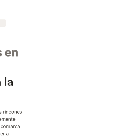
s en
 la
s rincones
vemente
a comarca
er a