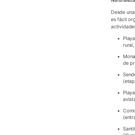
Naturaleza,
Desde un
es fácil o
actividade
Playa
rural
Monas
de pr
Sende
(etap
Play
avist
Comil
(entr
Santi