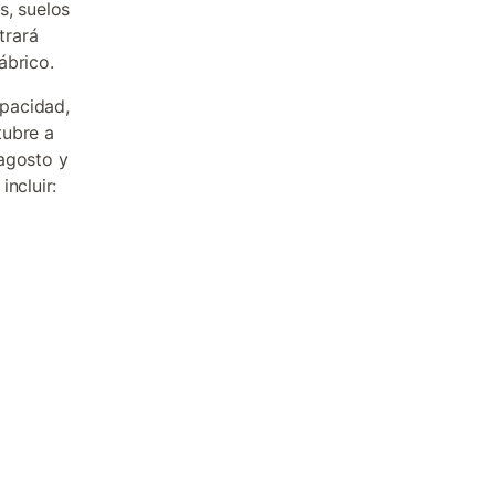
s, suelos
trará
ábrico.
pacidad,
tubre a
 agosto y
incluir: