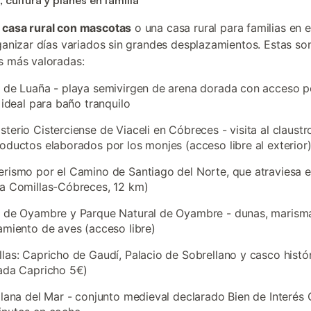
 cultura y planes en familia
a
casa rural con mascotas
o una casa rural para familias en 
rganizar días variados sin grandes desplazamientos. Estas son
s más valoradas:
 de Luaña - playa semivirgen de arena dorada con acceso 
, ideal para baño tranquilo
terio Cisterciense de Viaceli en Cóbreces - visita al claustr
oductos elaborados por los monjes (acceso libre al exterior
rismo por el Camino de Santiago del Norte, que atraviesa e
a Comillas-Cóbreces, 12 km)
a de Oyambre y Parque Natural de Oyambre - dunas, marism
amiento de aves (acceso libre)
las: Capricho de Gaudí, Palacio de Sobrellano y casco histó
ada Capricho 5€)
llana del Mar - conjunto medieval declarado Bien de Interés C