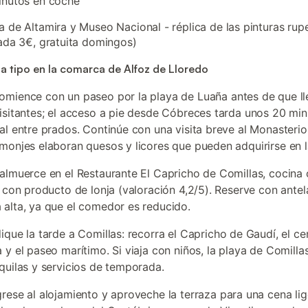
inutos en coche
 de Altamira y Museo Nacional - réplica de las pinturas rup
ada 3€, gratuita domingos)
a tipo en la comarca de Alfoz de Lloredo
comience con un paseo por la playa de Luaña antes de que ll
isitantes; el acceso a pie desde Cóbreces tarda unos 20 mi
al entre prados. Continúe con una visita breve al Monasterio 
monjes elaboran quesos y licores que pueden adquirirse en l
 almuerce en el Restaurante El Capricho de Comillas, cocina
l con producto de lonja (valoración 4,2/5). Reserve con antel
alta, ya que el comedor es reducido.
dique la tarde a Comillas: recorra el Capricho de Gaudí, el c
 y el paseo marítimo. Si viaja con niños, la playa de Comilla
quilas y servicios de temporada.
grese al alojamiento y aproveche la terraza para una cena li