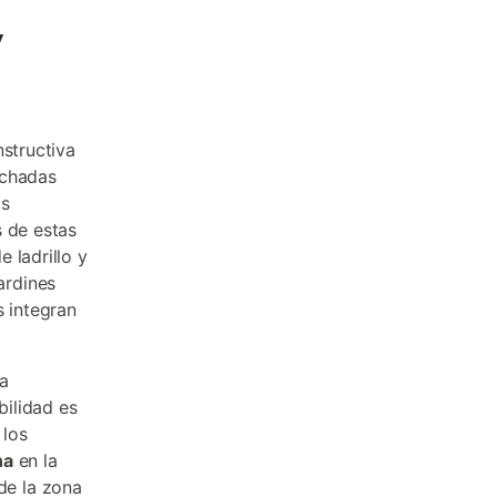
y
nstructiva
achadas
as
s de estas
 ladrillo y
ardines
s integran
la
ilidad es
 los
na
en la
de la zona