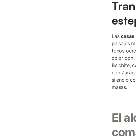
Tran
este
Las
casas 
paisajes m
tonos ocre
color con l
Belchite, c
con Zarago
silencio c
masas.
El a
com