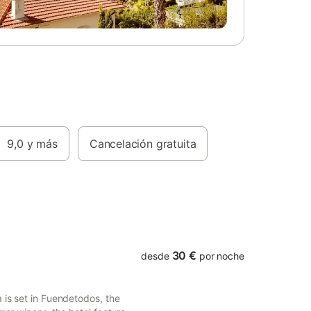
9,0
y más
Cancelación gratuita
30 €
desde
por noche
 is set in Fuendetodos, the