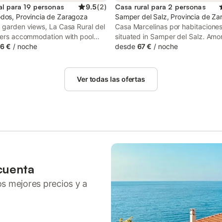
al para 19 personas
9.5
(
2
)
Casa rural para 2 personas
dos, Provincia de Zaragoza
Samper del Salz, Provincia de Z
 garden views, La Casa Rural del
Casa Marcelinas por habitaciones
ffers accommodation with pool
situated in Samper del Salz. Amo
iew and a terrace, around 47 km
6 €
/
noche
facilities at this property are a s
desde
67 €
/
noche
goza-Delicias. With city views,
kitchen and a shared lounge, alo
ommodation provides a patio.
free WiFi throughout the propert
country house has family rooms.
Ver todas las ofertas
cuenta
ros mejores precios y a