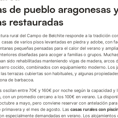
s de pueblo aragonesas 
as restauradas
ctura rural del Campo de Belchite responde a la tradición co
 casas de varios pisos levantadas en piedra y adobe, con f
entanas pequeñas pensadas para el calor del verano y ampli
interiores diseñadas para acoger a familias o grupos. Mucha
han sido rehabilitadas manteniendo vigas de madera, arcos de
barro cocido, combinados con equipamiento moderno. Los j
 las terrazas cubiertas son habituales, y algunas propiedade
zona de barbacoa.
s oscilan entre 70€ y 160€ por noche según la capacidad y 
 con un promedio cercano a los 100€ en verano. La disponib
octubre a mayo, pero conviene reservar con antelación para
 primavera y el mes de agosto. Las
casas rurales con pisci
on especialmente demandadas en verano. Los alojamientos 