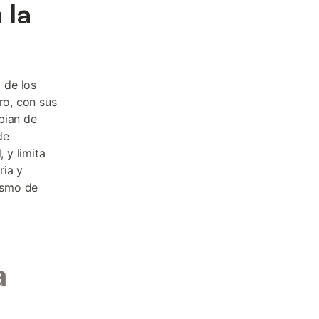
 la
 de los
ro, con sus
bian de
de
 y limita
ria y
rismo de
a