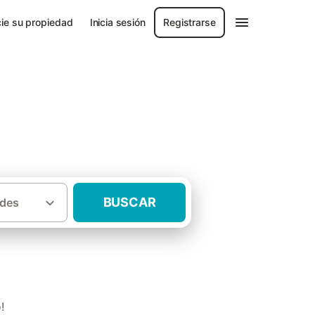
ie su propiedad
Inicia sesión
Registrarse
BUSCAR
des
·
ragoza
Casas rurales Campo de Belchite
!