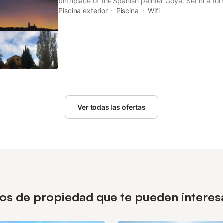
birthplace of the Spanish painter Goya. Set in a for
a bar and terrace. Each heated room has a wardro
Piscina exterior
Piscina
Wifi
Ver todas las ofertas
ipos de propiedad que te pueden intere