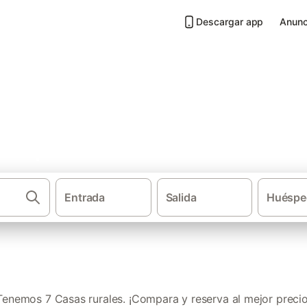
Descargar app
Anunc
Campo de Belchite
Entrada
Salida
Huéspe
·
·
Casas rurales
Aragón
Provincia de Za
Tenemos 7 Casas rurales. ¡Compara y reserva al mejor precio