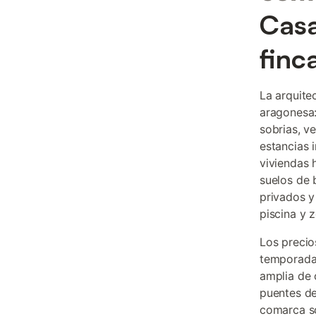
Casa
finc
La arquite
aragonesa:
sobrias, v
estancias 
viviendas 
suelos de 
privados y
piscina y 
Los precio
temporada,
amplia de 
puentes de
comarca s