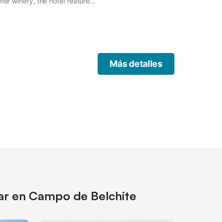
mer winery, the hotel features
be and TV.
Más detalles
sar en Campo de Belchite