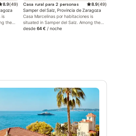
8.9
(
49
)
Casa rural para 2 personas
8.9
(
49
)
aragoza
Samper del Salz, Provincia de Zaragoza
 is
Casa Marcelinas por habitaciones is
ng the
situated in Samper del Salz. Among the
hared
facilities at this property are a shared
desde
64 €
/
noche
ng with
kitchen and a shared lounge, along with
y. The
free WiFi throughout the property. The
country house has family rooms.