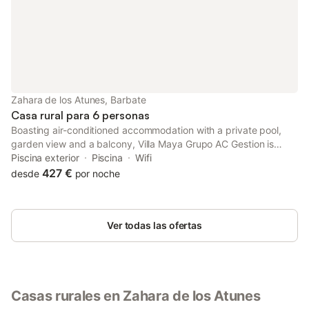
Zahara de los Atunes, Barbate
Casa rural para 6 personas
Boasting air-conditioned accommodation with a private pool,
garden view and a balcony, Villa Maya Grupo AC Gestion is
situated in Zahara de los Atunes. This property offers access to
Piscina exterior
Piscina
Wifi
a terrace, free private parking and free WiFi.
427 €
desde
por noche
Ver todas las ofertas
Casas rurales en Zahara de los Atunes