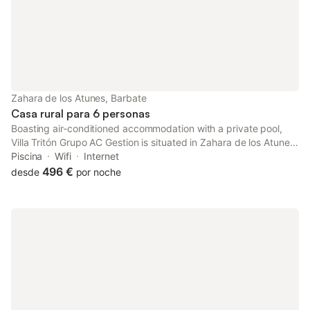
Zahara de los Atunes, Barbate
Casa rural para 6 personas
Boasting air-conditioned accommodation with a private pool,
Villa Tritón Grupo AC Gestion is situated in Zahara de los Atunes.
This property offers access to a balcony, free private parking
Piscina
Wifi
Internet
and free WiFi.
496 €
desde
por noche