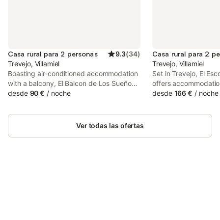
Casa rural para 2 personas
9.3
(
34
)
Casa rural para 2 p
Trevejo, Villamiel
Trevejo, Villamiel
Boasting air-conditioned accommodation
Set in Trevejo, El Es
with a balcony, El Balcon de Los Sueños
offers accommodation
is situated in Trevejo. The property has
desde
90 €
/
noche
pool, a terrace and 
desde
166 €
/
noche
city and quiet street views.
air-conditioned count
1 bedroom, a fully e
2 bathrooms. A flat-s
Ver todas las ofertas
featured.
Ahorra hasta un 10% en muchos
Inicia sesión
alojamientos con tu cuenta.