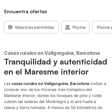
por la tarde o cenar al aire libre con la
barbacoa privada. Desde la propiedad
tendréis vistas a la montaña y podréis
Encuentra ofertas
contemplar atardeceres espectaculares.
La piscina exterior privada está
disponible de junio a septiembre y se
Mascotas permitidas
Piscina
Piscina 
encuentra en la parte trasera de la casa,
garantizando privacidad. Podéis aparcar
en la calle. Se admite 1 mascota. No se
permite fumar ni celebrar fiestas o
eventos. Es necesario disponer de coche
Casas rurales en Vallgorguina, Barcelona
para llegar, ya que la villa está en la
Tranquilidad y autenticidad
montaña; el pueblo más cercano, con
supermercados, está a solo 5 minutos en
en el Maresme interior
coche. La villa está a solo 15 minutos en
coche de la playa y ofrece fácil acceso a
rutas de senderismo y actividades al aire
Las
casas rurales en Vallgorguina, Barcelona
invitan a
libre. La zona es ideal para paseos por la
conocer uno de los rincones más tranquilos del
montaña y rutas en bicicleta por lugares
Maresme interior, donde los bosques de pino y roble
con encanto. Tanto si queréis explorar el
Parque Natural del Montseny como dis
cubren las laderas del Montnegre y el aire huele a
resina y tierra húmeda. A menos de 50 kilómetros de