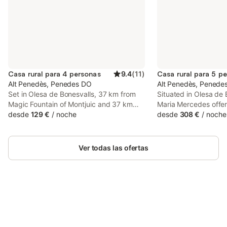
Casa rural para 4 personas
9.4
(
11
)
Casa rural para 5 p
Alt Penedès, Penedes DO
Alt Penedès, Penede
Set in Olesa de Bonesvalls, 37 km from
Situated in Olesa de B
Magic Fountain of Montjuic and 37 km
Maria Mercedes offe
from Palau Sant Jordi, Can Bicicleta de
desde
129 €
/
noche
with a private pool, 
desde
308 €
/
noche
Dalt offers accommodation with free WiFi,
views. With garden vi
air conditioning, a seasonal outdoor
accommodation provi
swimming pool and a garden.
Ver todas las ofertas
Ahorra hasta un 10% en muchos
Inicia sesión
alojamientos con tu cuenta.