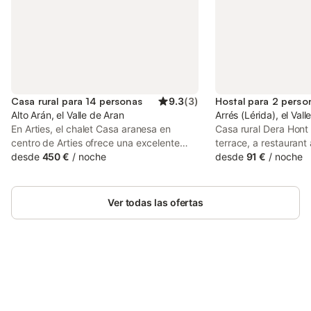
Casa rural para 14 personas
9.3
(
3
)
Hostal para 2 perso
Alto Arán, el Valle de Aran
Arrés (Lérida), el Val
En Arties, el chalet Casa aranesa en
Casa rural Dera Hont
centro de Arties ofrece una excelente
terrace, a restaurant 
vista de los Pirineos. La propiedad de 4
desde
450 €
/
noche
The property is arou
desde
91 €
/
noche
plantas consta de una sala de estar, una
de Peyresourde, 36 
cocina, 5 dormitorios y 3 baños, por lo
Course and 50 km fr
que puede alojar a 14 personas. Los
Guests can have a dri
Ver todas las ofertas
servicios adicionales incluyen Wi-Fi de
alta velocidad (apto para videollamadas),
televisión y lavadora. Este alojamiento no
ofrece: aire acondicionado. Esta
propiedad cuenta con un encantador
jardín, balcón y zona de barbacoa para
Ahorra hasta un 10% en muchos
Inicia sesión
su disfrute. Hay aparcamiento gratuito en
alojamientos con tu cuenta.
la calle. Se permite un máximo de una