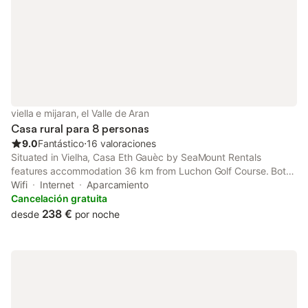
viella e mijaran, el Valle de Aran
Casa rural para 8 personas
9.0
Fantástico
⋅
16 valoraciones
Situated in Vielha, Casa Eth Gauèc by SeaMount Rentals
features accommodation 36 km from Luchon Golf Course. Both
free WiFi and parking on-site are available at the chalet free of
Wifi
Internet
Aparcamiento
charge.
Cancelación gratuita
238 €
desde
por noche