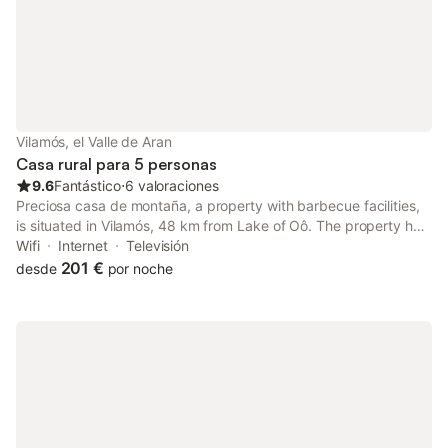
Vilamós, el Valle de Aran
Casa rural para 5 personas
9.6
Fantástico
⋅
6 valoraciones
Preciosa casa de montaña, a property with barbecue facilities,
is situated in Vilamós, 48 km from Lake of Oô. The property has
mountain and quiet street views, and is 34 km from Luchon Golf
Wifi
Internet
Televisión
Course.
201 €
desde
por noche