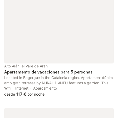
Alto Arán, el Valle de Aran
Apartamento de vacaciones para 5 personas
Located in Bagergue in the Catalonia region, Apartament dúplex
amb gran terrassa by RURAL D'ÀNEU features a garden. This
property offers access to a terrace, free private parking and
Wifi
Internet
Aparcamiento
free WiFi.
117 €
desde
por noche