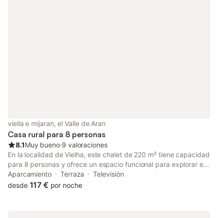
viella e mijaran, el Valle de Aran
Casa rural para 8 personas
8.1
Muy bueno
⋅
9 valoraciones
En la localidad de Vielha, este chalet de 220 m² tiene capacidad
para 8 personas y ofrece un espacio funcional para explorar el
entorno montañoso. La propiedad es independiente y cuenta
Aparcamiento
Terraza
Televisión
con 3 dormitorios, 4 baños y una zona de estar con chimenea,
117 €
desde
por noche
ideal para familias o grupos. El interior dispone de una cocina
equipada con horno, lavavajillas, microondas y cafetera,
además de un comedor y lavadora. Para su comodidad y