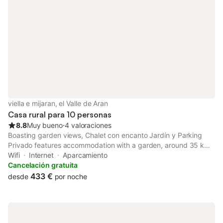
viella e mijaran, el Valle de Aran
Casa rural para 10 personas
8.8
Muy bueno
⋅
4 valoraciones
Boasting garden views, Chalet con encanto Jardín y Parking
Privado features accommodation with a garden, around 35 km
from Luchon Golf Course. This property offers access to a
Wifi
Internet
Aparcamiento
balcony, free private parking and free WiFi.
Cancelación gratuita
433 €
desde
por noche