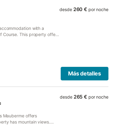
260 €
desde
por noche
s accommodation with a
 Course. This property offers
WiFi.
Más detalles
265 €
desde
por noche
s
tos Mauberme offers
perty has mountain views.