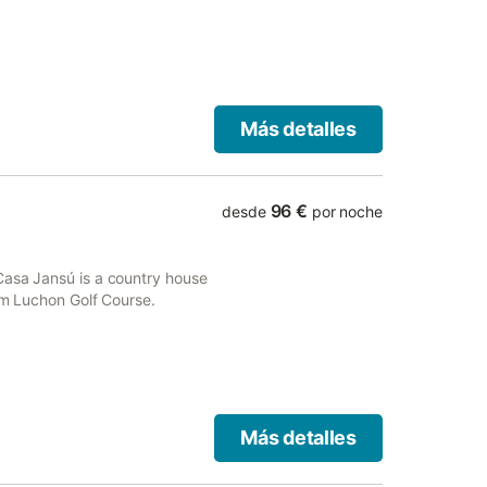
is 37 km from Luchon Golf
Más detalles
96 €
desde
por noche
Casa Jansú is a country house
rom Luchon Golf Course.
Más detalles