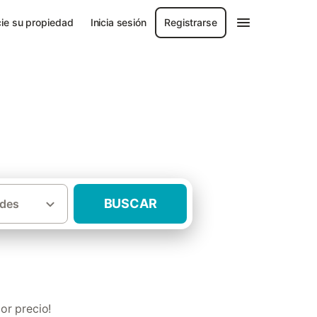
ie su propiedad
Inicia sesión
Registrarse
n
BUSCAR
des
 rurales para 2 personas el Valle de Aran
or precio!