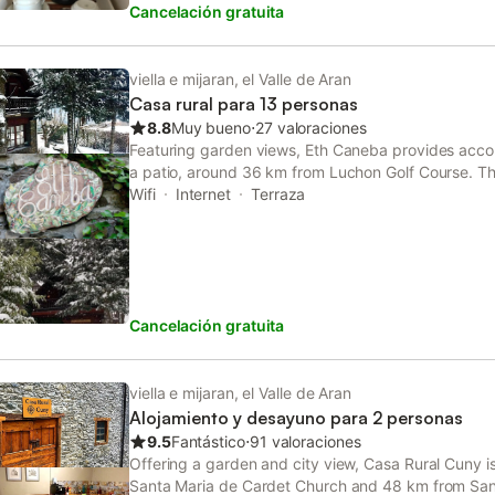
Cancelación gratuita
viella e mijaran, el Valle de Aran
Casa rural para 13 personas
8.8
Muy bueno
⋅
27 valoraciones
Featuring garden views, Eth Caneba provides acc
a patio, around 36 km from Luchon Golf Course. Thi
terrace, a pool table, and free WiFi.
Wifi
Internet
Terraza
Cancelación gratuita
viella e mijaran, el Valle de Aran
Alojamiento y desayuno para 2 personas
9.5
Fantástico
⋅
91 valoraciones
Offering a garden and city view, Casa Rural Cuny i
Santa Maria de Cardet Church and 48 km from Sant