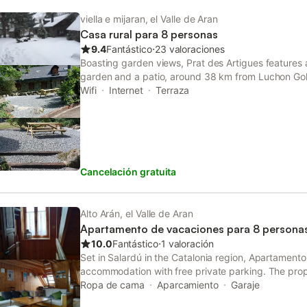
viella e mijaran, el Valle de Aran
Casa rural para 8 personas
9.4
Fantástico
⋅
23 valoraciones
Boasting garden views, Prat des Artigues feature
garden and a patio, around 38 km from Luchon Golf
access to a balcony, free private parking and free 
Wifi
Internet
Terraza
Cancelación gratuita
Alto Arán, el Valle de Aran
Apartamento de vacaciones para 8 persona
10.0
Fantástico
⋅
1 valoración
Set in Salardú in the Catalonia region, Apartamen
accommodation with free private parking. The pro
Guests can make use of free bikes.
Ropa de cama
Aparcamiento
Garaje