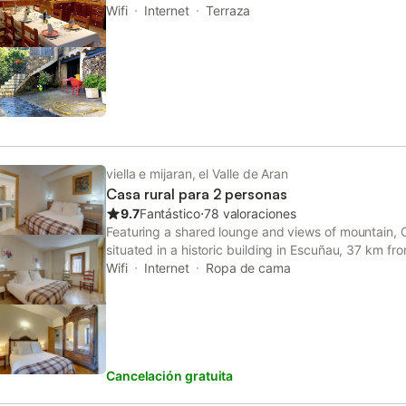
The property has mountain and garden views, and 
Wifi
Internet
Terraza
Course.
viella e mijaran, el Valle de Aran
Casa rural para 2 personas
9.7
Fantástico
⋅
78 valoraciones
Featuring a shared lounge and views of mountain, 
situated in a historic building in Escuñau, 37 km f
Wifi
Internet
Ropa de cama
Cancelación gratuita