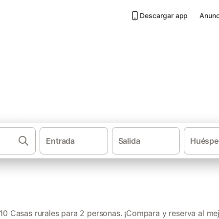
Descargar app
Anunc
 2 personas en el Valle de Ara
Entrada
Salida
Huéspe
·
·
·
Casas rurales
Cataluña
Provincia de Lleida
Casas
0 Casas rurales para 2 personas. ¡Compara y reserva al mej