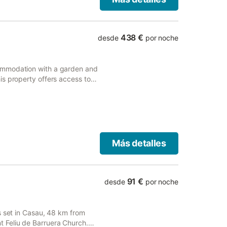
438 €
desde
por noche
ommodation with a garden and
s property offers access to a
Más detalles
91 €
desde
por noche
s set in Casau, 48 km from
 Feliu de Barruera Church.