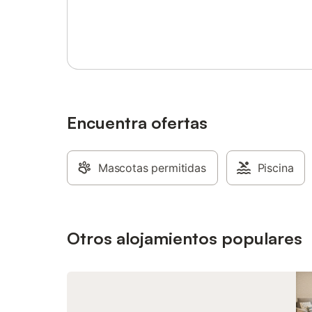
jardín o limitar el uso del agua del grifo.
propieda
Inicia sesión o regístrate
Encuentra ofertas
Mascotas permitidas
Piscina
Otros alojamientos populares