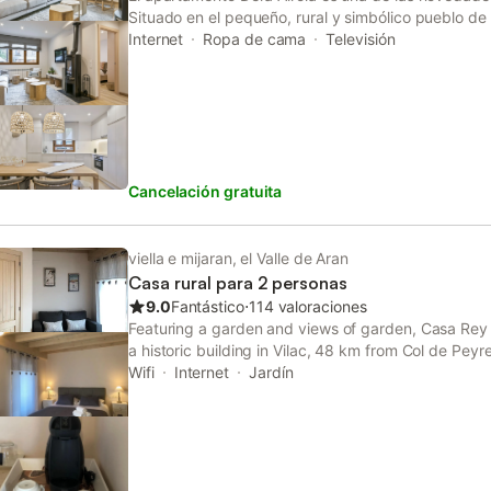
Situado en el pequeño, rural y simbólico pueblo de
para una estancia de ensueño. Distribución Distrib
Internet
Ropa de cama
Televisión
cocina abierta y zona de comedor. Junto a este e
relajarse junto a la chimenea. La zona de dormitori
habitación doble con cama de matrimonio y otra h
forma de litera y una tercera cama nido. Junto a l
baño completo con ducha. A destacar Incluido en el
2020", los mejor valorados por nuestros clientes. E
Cancelación gratuita
estancia. Uno de nuestros alojamientos incluidos 
sin llaves - Holiday SmartAccess - que se está de
Airola es un apartamento de nueva construcción d
Luderna Design. Un apartamento moderno con aca
viella e mijaran, el Valle de Aran
detalles que lo hacen único.
Casa rural para 2 personas
9.0
Fantástico
⋅
114 valoraciones
Featuring a garden and views of garden, Casa Rey i
a historic building in Vilac, 48 km from Col de Pey
and quiet street views, and is 34 km from Luchon G
Wifi
Internet
Jardín