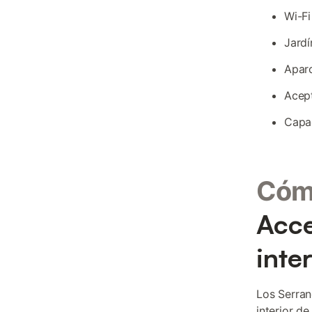
Wi-Fi
Jardí
Aparc
Acept
Capa
Cómo
Acce
inte
Los Serran
interior d