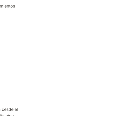
amientos
n desde el
ña bien