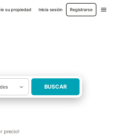
ie su propiedad
Inicia sesión
Registrarse
BUSCAR
des
asas rurales con barbacoa Los Serranos
r precio!