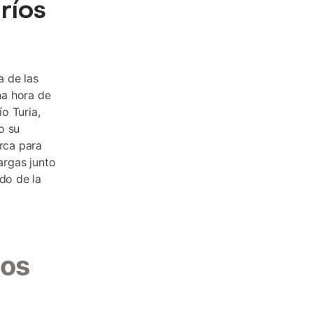
ríos
a de las
na hora de
ío Turia,
o su
erca para
argas junto
do de la
Los