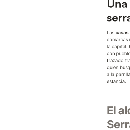
Una 
serr
Las
casas 
comarcas m
la capital.
con pueblo
trazado tr
quien busq
a la parri
estancia.
El a
Ser