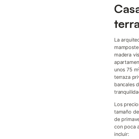
Casa
terr
La arquite
mamposterí
madera vis
apartament
unos 75 m²
terraza pr
bancales d
tranquilida
Los preci
tamaño del
de primave
con poca a
incluir: