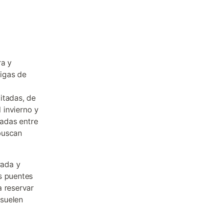
ra y
igas de
itadas, de
 invierno y
ladas entre
buscan
rada y
s puentes
a reservar
suelen