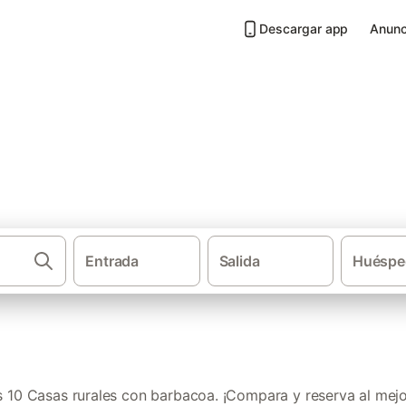
Descargar app
Anunc
 barbacoa en Los Serranos
Entrada
Salida
Huéspe
·
·
·
Casas rurales
Comunidad Valenciana
Provincia de Valencia
C
10 Casas rurales con barbacoa. ¡Compara y reserva al mejo