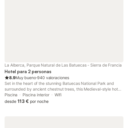
La Alberca, Parque Natural de Las Batuecas - Sierra de Francia
Hotel para 2 personas
8.9
Muy bueno
⋅
940 valoraciones
Set in the heart of the stunning Batuecas National Park and
surrounded by ancient chestnut trees, this Medieval-style hotel
boasts great facilities and views of the rural surroundings.
Piscina
Piscina interior
Wifi
113 €
desde
por noche