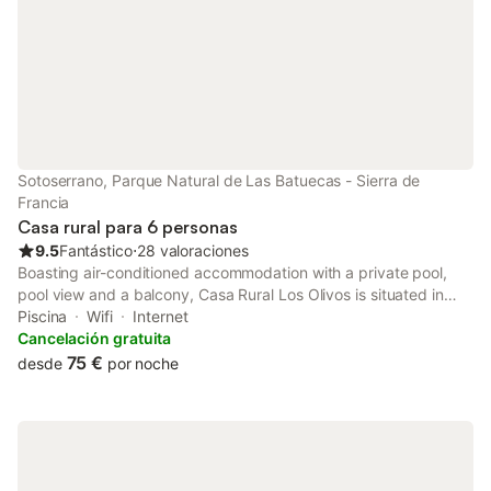
Sotoserrano, Parque Natural de Las Batuecas - Sierra de
Francia
Casa rural para 6 personas
9.5
Fantástico
⋅
28 valoraciones
Boasting air-conditioned accommodation with a private pool,
pool view and a balcony, Casa Rural Los Olivos is situated in
Sotoserrano. Featuring a tour desk, this property also provides
Piscina
Wifi
Internet
guests with an outdoor fireplace.
Cancelación gratuita
75 €
desde
por noche