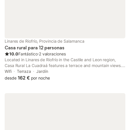
directrices para ayudar a los huéspedes
y pistas de esquí. Es
con la correcta separaci
eventos como bodas
Linares de Riofrío, Provincia de Salamanca
Casa rural para 12 personas
10.0
Fantástico
⋅
2 valoraciones
Located in Linares de Riofrío in the Castile and Leon region,
Casa Rural La Cuadraá features a terrace and mountain views.
This 5-star country house offers a 24-hour front desk and full-
Wifi
Terraza
Jardín
day security. Private parking can be arranged at an extra...
162 €
desde
por noche