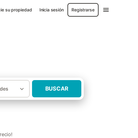
ie su propiedad
Inicia sesión
Registrarse
BUSCAR
des
asas rurales baratas Serranía de Cuenca
recio!