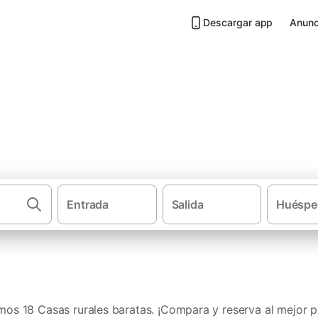
Descargar app
Anunc
atas en Serranía de Cuenca
Entrada
Salida
Huéspe
·
·
·
Casas rurales
Castilla-La Mancha
Provincia de Cuenca
C
os 18 Casas rurales baratas. ¡Compara y reserva al mejor p