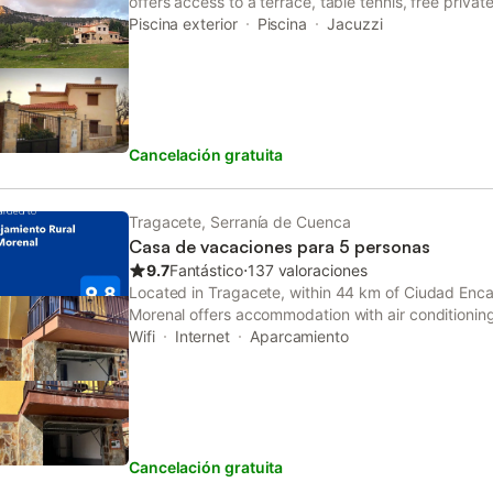
offers access to a terrace, table tennis, free priva
holiday home features an outdoor swimming pool, h
Piscina exterior
Piscina
Jacuzzi
desk.
Cancelación gratuita
Tragacete, Serranía de Cuenca
Casa de vacaciones para 5 personas
9.7
Fantástico
⋅
137 valoraciones
Located in Tragacete, within 44 km of Ciudad Encan
Morenal offers accommodation with air conditioning
to a balcony, free private parking and free WiFi.
Wifi
Internet
Aparcamiento
Cancelación gratuita