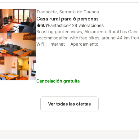
Tragacete, Serranía de Cuenca
Casa rural para 6 personas
9.7
Fantástico
⋅
128 valoraciones
Boasting garden views, Alojamiento Rural Los Gan
accommodation with free bikes, around 44 km fro
property offers access to a balcony, free private p
Wifi
Internet
Aparcamiento
Cancelación gratuita
Ver todas las ofertas