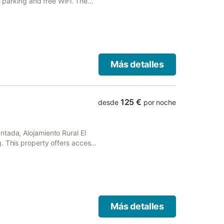
te parking and free WiFi. The
ot tub and a 24-hour front
Más detalles
125 €
desde
por noche
tada, Alojamiento Rural El
. This property offers access
Más detalles