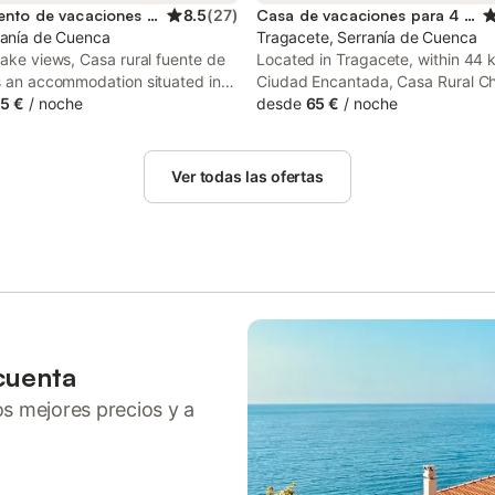
Apartamento de vacaciones para 9 personas
8.5
(
27
)
Casa de vacaciones para 4 personas
ranía de Cuenca
Tragacete, Serranía de Cuenca
lake views, Casa rural fuente de
Located in Tragacete, within 44 
s an accommodation situated in
Ciudad Encantada, Casa Rural C
km from Nuestra Señora de
5 €
/
noche
offers accommodation with air
desde
65 €
/
noche
 Cathedral and 35 km from
conditioning. Among the facilities 
Tower. The apartment is 36 km
property are a 24-hour front des
ging Houses of Cuenca.
tour desk, along with free WiFi t
Ver todas las ofertas
the property.
cuenta
ros mejores precios y a