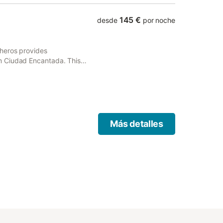
145 €
desde
por noche
cheros provides
m Ciudad Encantada. This
arking and free WiFi.
Más detalles