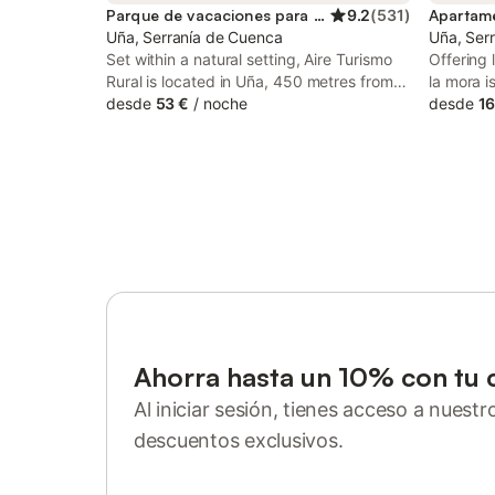
Parque de vacaciones para 8 personas
9.2
(
531
)
Uña, Serranía de Cuenca
Uña, Ser
Set within a natural setting, Aire Turismo
Offering 
Rural is located in Uña, 450 metres from
la mora i
Uña Lake and 650 metres from Jucar
desde
53 €
/
noche
Uña, 34 
desde
16
River. At Aire Turismo Rural you will find a
Gracia's
garden and a terrace.
Mangana 
from Han
Ahorra hasta un 10% con tu 
Al iniciar sesión, tienes acceso a nuest
descuentos exclusivos.
Inicia sesión o regístrate