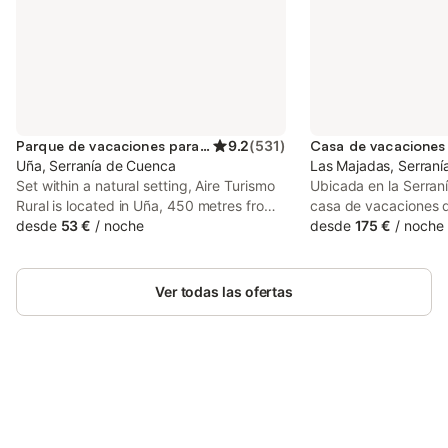
Parque de vacaciones para 4 personas
9.2
(
531
)
Uña, Serranía de Cuenca
Las Majadas, Serran
Set within a natural setting, Aire Turismo
Ubicada en la Serran
Rural is located in Uña, 450 metres from
casa de vacaciones d
Uña Lake and 650 metres from Jucar
desde
53 €
/
noche
capacidad para 4 pe
desde
175 €
/
noche
River. At Aire Turismo Rural you will find a
punto de partida para
garden and a terrace.
natural de Cuenca. L
independiente y se e
Ver todas las ofertas
planta baja, con entr
dormitorios, 2 baños,
una cocina equipada 
microondas y cafetera.
encontrará calefacci
Ahorra hasta un 10% en muchos
televisión de pantall
Inicia sesión
alojamientos con tu cuenta.
conexión Wi-Fi en tod
distribución de cama