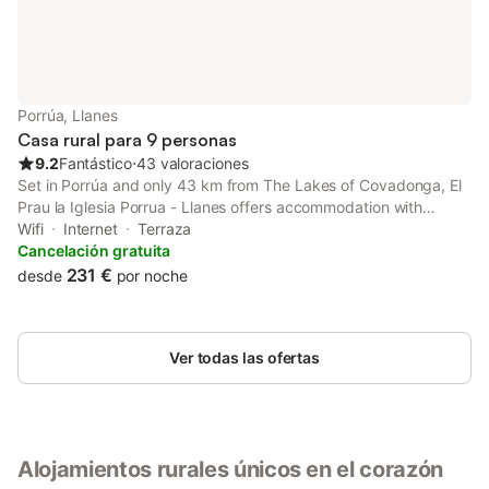
Porrúa, Llanes
Casa rural para 9 personas
9.2
Fantástico
⋅
43 valoraciones
Set in Porrúa and only 43 km from The Lakes of Covadonga, El
Prau la Iglesia Porrua - Llanes offers accommodation with
mountain views, free WiFi and free private parking. With garden
Wifi
Internet
Terraza
views, this accommodation features a patio.
Cancelación gratuita
231 €
desde
por noche
Ver todas las ofertas
Alojamientos rurales únicos en el corazón