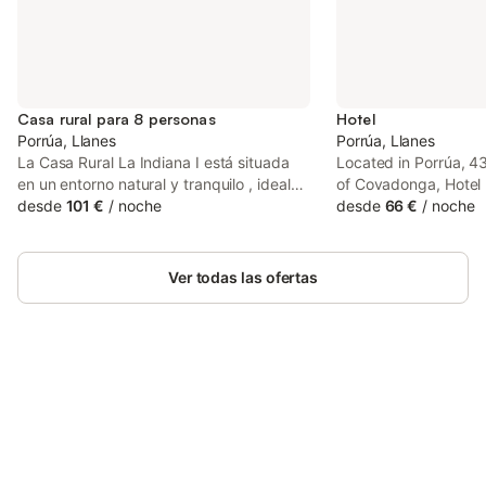
Casa rural para 8 personas
Hotel
Porrúa, Llanes
Porrúa, Llanes
La Casa Rural La Indiana I está situada
Located in Porrúa, 4
en un entorno natural y tranquilo , ideal
of Covadonga, Hotel 
para quienes buscan desconectar y
desde
101 €
/
noche
provides accommodat
desde
66 €
/
noche
disfrutar de la serenidad de la naturaleza
free private parking,
sin renunciar a las comodidades
a terrace.
modernas. Perfecta para una escapada
Ver todas las ofertas
en familia o con amigos, esta casa te
ofrece el espacio y la tranquilidad que
necesitas .
Ahorra hasta un 10% en muchos
Inicia sesión
alojamientos con tu cuenta.