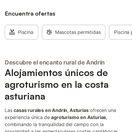
vacaciones ofrece acceso a una zona
exterior compartida con jardín y zona de
barbacoa. La propiedad está ubicada en
Encuentra ofertas
la playa y hay una pista de tenis a 15
minutos a pie. Hay una plaza de
aparcamiento disponible en la propiedad
Piscina
Mascotas permitidas
Piscina 
y hay aparcamiento gratuito disponible
en la calle. No se permiten mascotas ni
celebrar eventos.
Descubre el encanto rural de Andrín
Alojamientos únicos de
agroturismo en la costa
asturiana
Las
casas rurales en Andrín, Asturias
ofrecen una
experiencia única de
agroturismo en Asturias
,
combinando la tranquilidad del campo con la
proximidad a las espectaculares costas cantábricas.