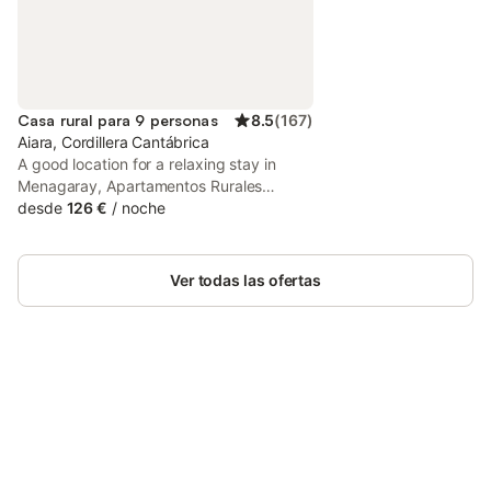
Casa rural para 9 personas
8.5
(
167
)
Aiara, Cordillera Cantábrica
A good location for a relaxing stay in
Menagaray, Apartamentos Rurales
Rincón de Aiara is an apartment
desde
126 €
/
noche
surrounded by views of the garden. The
property features a seasonal outdoor
swimming pool, garden and parking on-
Ver todas las ofertas
site among other facilities.
Ahorra hasta un 10% en muchos
Inicia sesión
alojamientos con tu cuenta.