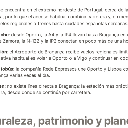
e encuentra en el extremo nordeste de Portugal, cerca de la
, por lo que el acceso habitual combina carretera y, en me
elos regionales o trenes hasta ciudades españolas cercanas
oche
: desde Oporto, la A4 y la IP4 llevan hasta Bragança en
 Zamora, la N-122 y la IP2 conectan en poco más de una ho
vión
: el Aeroporto de Bragança recibe vuelos regionales limit
nativa habitual es volar a Oporto o a Vigo y continuar en coc
utobús
: la compañía Rede Expressos une Oporto y Lisboa c
nça varias veces al día.
en
: no existe línea directa a Bragança; la estación más práct
a, desde donde se continúa por carretera.
raleza, patrimonio y plan