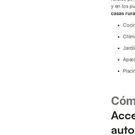
y en los p
casas rura
Cocin
Chime
Jardí
Aparc
Pisci
Cómo
Acce
aut