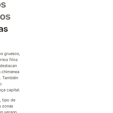
os
dos
as
os gruesos,
rnos fríos
destacan
on chimenea
d. También
o
ça capital.
 tipo de
as zonas
en verano