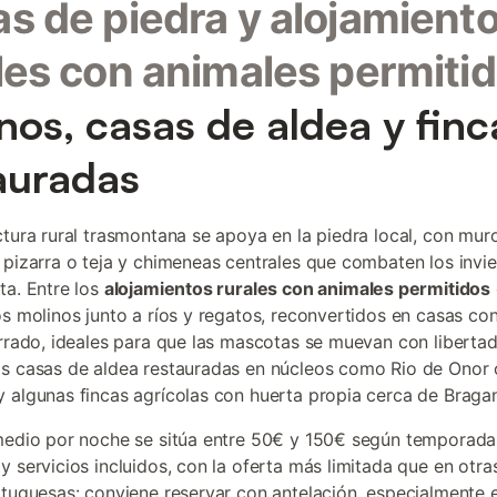
s de piedra y alojamient
les con animales permiti
nos, casas de aldea y finc
auradas
ctura rural trasmontana se apoya en la piedra local, con mur
 pizarra o teja y chimeneas centrales que combaten los invie
ta. Entre los
alojamientos rurales con animales permitidos
os molinos junto a ríos y regatos, reconvertidos en casas c
errado, ideales para que las mascotas se muevan con liberta
s casas de aldea restauradas en núcleos como Rio de Onor 
 algunas fincas agrícolas con huerta propia cerca de Bragan
medio por noche se sitúa entre 50€ y 150€ según temporada,
y servicios incluidos, con la oferta más limitada que en otr
rtuguesas: conviene reservar con antelación, especialmente 