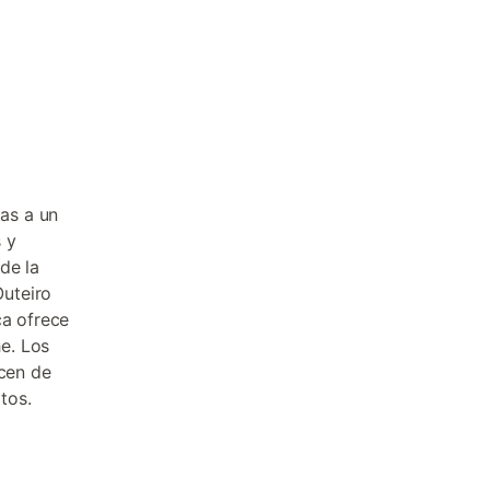
as a un
 y
de la
uteiro
ça ofrece
e. Los
acen de
tos.