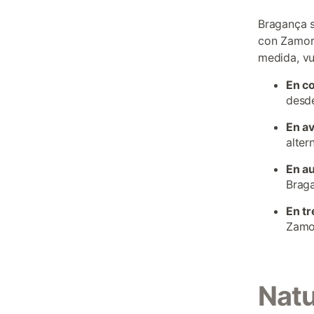
Bragança s
con Zamora
medida, vu
En c
desde
En a
alter
En a
Braga
En tr
Zamor
Natu