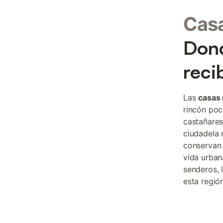
Casa
Dond
reci
Las
casas 
rincón poc
castañares
ciudadela 
conservan 
vida urban
senderos, 
esta regió