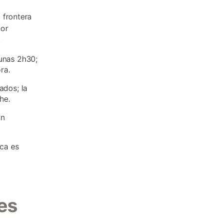
 frontera
nor
.
 unas 2h30;
ra.
ados; la
he.
on
ica es
es