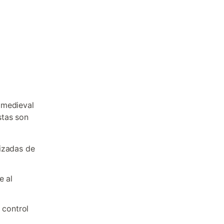
 medieval
stas son
izadas de
e al
 control