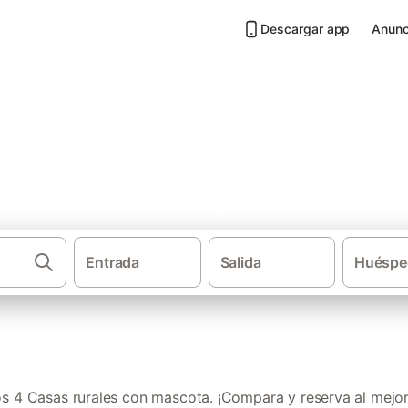
Descargar app
Anunc
n mascota en Bragança
Entrada
Salida
Huéspe
·
Casas rurales
Región Norte (Portuga
 4 Casas rurales con mascota. ¡Compara y reserva al mejor