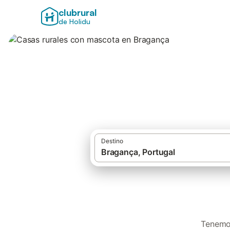
clubrural
de Holidu
Casas rurales co
Destino
Tenemos