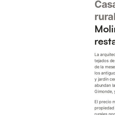
Casa
rura
Moli
rest
La arquite
tejados de
de la mese
los antigu
y jardín c
abundan la
Gimonde, y
El precio 
propiedad 
rurales po