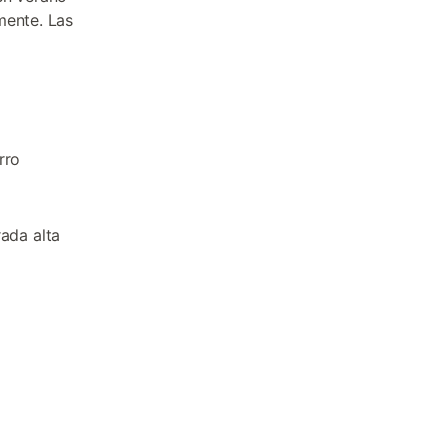
mente. Las
rro
rada alta