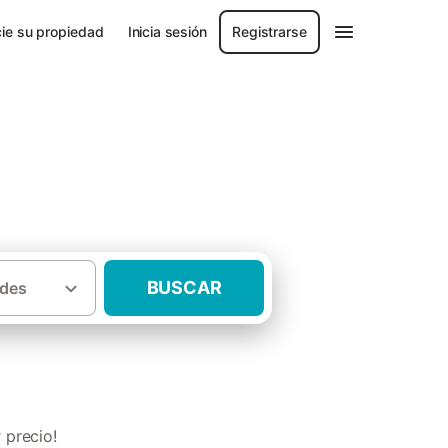
ie su propiedad
Inicia sesión
Registrarse
BUSCAR
des
·
l)
Casas rurales con mascota Bragança
 precio!