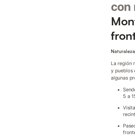
con
Mont
fron
Naturaleza,
La región 
y pueblos 
algunas pr
Sende
5 a 1
Visit
recin
Paseo
front