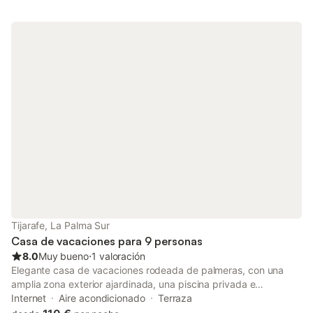
calor), WIFI, TV vía satélite,caja fuerte, 1 dormitorio con 2 camas
individuales y 1 baño con ducha. El alojamiento se encuentra en
una zona rural con mucha privacidad. No ser permite ningún
tipo de fiestas/eventos/celebraciones en nuestros alojamientos.
Tijarafe, La Palma Sur
Casa de vacaciones para 9 personas
8.0
Muy bueno
⋅
1 valoración
Elegante casa de vacaciones rodeada de palmeras, con una
amplia zona exterior ajardinada, una piscina privada e
inmejorables vistas al mar. La vivienda cuenta con dos unidades
Internet
Aire acondicionado
Terraza
independientes, la principal dispone de 265m2, la vivienda