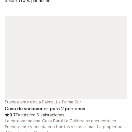
110 €
desde
por noche
adicional tiene 60m2 y el terreno tiene una extensión de
1707m2 Situado a 350m sobre el nivel del mar, en una zona
rural con vistas al mar y a las montañas Cuenta con una
capacidad de 9 adultos + 1 bebés de hasta 2 años en cuna la
unidad extra se pone a disposición a partir de 7 personas o
contratándola por un extra. Distribución de la casa principal: 3
dormitorios con 2 camas individuales cada uno 2 baños con
bañera 1 salón 1 Cocina 1 Comedor La vivienda adicional cuenta
con: 1 dormitorio con cama de matrimonio 1 dormitorio con 1
cama individual 1 baño con ducha 1 salón con cocina integrada
El equipamiento de la vivienda Cuna Trona Lavadora Plancha
Aire acondicionado (frío y calor) Internet TV y TV vía satélite
Frigorífico con congelador Microondas Tostadora Horno
Máquina de café Calentador de agua Lavavajillas Placa
vitrocerámica En la terraza encontrarás: Tumbonas Comedor
Zona techada Barbacoa Jardín Aparcamiento Piscina privada
8m x 5m y 1,4 de profundidad, además se puede calentar por
Fuencaliente de La Palma, La Palma Sur
un coste adicional. Piscina para niños Servicios incluidos al
Casa de vacaciones para 2 personas
reservar: Toallas y sábanas Toallas de piscina Limpieza
9.7
Fantástico
⋅
6 valoraciones
intermedia con cambio de toallas y sábanas
La casa vacacional Casa Rural La Caldera se encuentra en
Fuencaliente y cuenta con bonitas vistas al mar. La propiedad