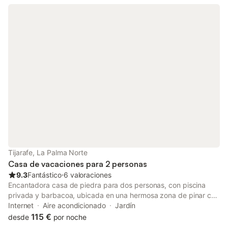
próximos. Dispone de jardín, terraza, plancha, caja fuerte,
acceso internet únicamente en zonas comunes, sauna,
calefacción a través de radiadores eléctricos, piscina
comunitaria, parking al aire libre y televisión satélite. La cocina
cuenta con placa vitrocerámica, nevera, microondas, horno,
congelador, lavadora, cafetera, tostadora y hervidor de agua.
Tijarafe, La Palma Norte
Casa de vacaciones para 2 personas
9.3
Fantástico
⋅
6 valoraciones
Encantadora casa de piedra para dos personas, con piscina
privada y barbacoa, ubicada en una hermosa zona de pinar con
vistas al mar. Con su piscina privada y su estufa de leña es el
Internet
Aire acondicionado
Jardín
lugar ideal para una escapada romántica. La casa dispone de
115 €
desde
por noche
una cocina completamente equipada, aire acondicionado (frío y