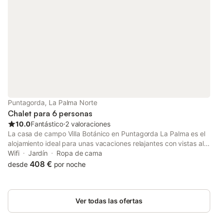
equipada con nevera, microondas, horno, congelador, lavadora,
lavavajillas, vajilla/cubertería, utensilios/cocina, cafetera,
tostadora y hervidor de agua.
Puntagorda, La Palma Norte
Chalet para 6 personas
10.0
Fantástico
⋅
2 valoraciones
La casa de campo Villa Botánico en Puntagorda La Palma es el
alojamiento ideal para unas vacaciones relajantes con vistas al
mar. La propiedad de 160 m² consta de una sala de estar, una
Wifi
Jardín
Ropa de cama
cocina totalmente equipada con lavavajillas, 1 dormitorio y 3
408 €
desde
por noche
baños, así como 3 aseos adicionales, por lo que puede
acomodar a 6 personas. Los servicios adicionales incluyen Wi-Fi
de alta velocidad, lavadora y televisión. También se puede
Ver todas las ofertas
solicitar una cuna para bebés y una cuna. Su zona exterior
privada incluye un jardín, una terraza abierta, una terraza