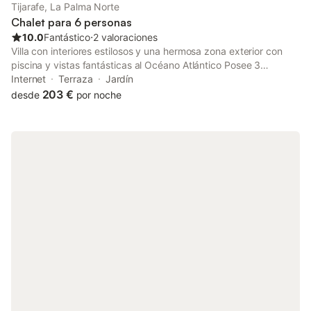
Tijarafe, La Palma Norte
Chalet para 6 personas
10.0
Fantástico
⋅
2 valoraciones
Villa con interiores estilosos y una hermosa zona exterior con
piscina y vistas fantásticas al Océano Atlántico Posee 3
dormitorio(s) y capacidad para 6 personas. Alojamiento de 149
Internet
Terraza
Jardín
m². Dispone de jardín con mobiliario , terraza, barbacoa,
203 €
desde
por noche
chimenea, plancha, caja fuerte, acceso a internet, secador,
piscina climatizada privada, parking al aire libre, Televisión, tv
satelite, Dvd. La cocina es independiente, con vitrocerámica.
Está equipada con nevera, microondas, congelador, lavadora,
secadora, lavavajillas, vajilla/cubertería, utensilios/cocina,
cafetera, tostadora y exprimidor. Aviso importante: ningún tipo
de fiesta/celebración/festejo están permitidos en nuestras villas
y casas.