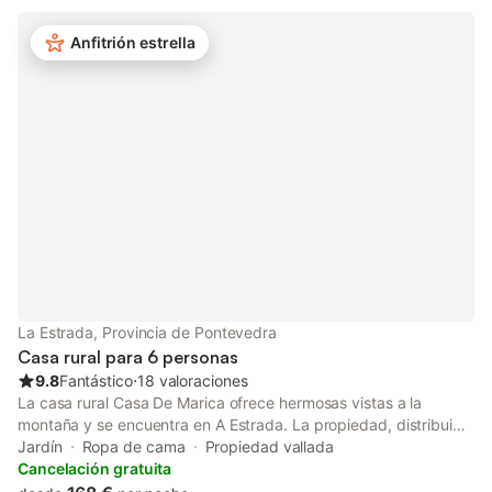
privado con jardín, terrazas cubiertas y descubiertas y
barbacoa. Hay una plaza de aparcamiento disponible en la
Anfitrión estrella
propiedad. No se permiten mascotas, fumar ni celebrar
eventos. Este inmueble no dispone de aire acondicionado.
La Estrada, Provincia de Pontevedra
Casa rural para 6 personas
9.8
Fantástico
⋅
18 valoraciones
La casa rural Casa De Marica ofrece hermosas vistas a la
montaña y se encuentra en A Estrada. La propiedad, distribuida
en 2 plantas, dispone de un salón, una cocina, 3 dormitorios, 3
Jardín
Ropa de cama
Propiedad vallada
baños y un aseo adicional, con capacidad para 6 personas.
Cancelación gratuita
Entre los servicios adicionales se incluyen televisión y lavadora.