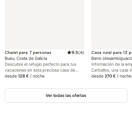
Chalet para 7 personas
9.5
(
4
)
Casa rural para 13 
Bueu, Costa de Galicia
Barro (desambiguació
Descubre el refugio perfecto para tus
Información de la em
vacaciones en esta preciosa casa de
Carballos, una casa t
madera, rodeada de naturaleza. Situada
desde
128 €
/
noche
Galicia cuya construc
desde
270 €
/
noche
en una parcela amplia, con un jardín
documentos de 1748,
extenso y muy bien cuidado, esta casa
restaurada en el año
es ideal para desconectar del ritmo
construcción original
Ver todas las ofertas
diario. La propiedad cuenta con una
adaptándola a las ex
piscina privada, perfecta para
rural, situada a 10 
refrescarte en los días soleados, y un
pleno corazón de las
porche grande amueblado, donde
buena comunicación 
podrás desayunar al aire libre, leer un
ayuntamientos limítr
buen libro o compartir cenas inolvidables
Ahorra hasta un 10% en muchos
Sanxenxo, Vigo, Baio
Inicia sesión