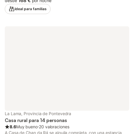
168 €
desde
por noche
También hay una cuna disponible bajo petición. En el exterior,
Ideal para familias
los huéspedes pueden disfrutar de una piscina vallada, jardín,
terraza cubierta, barbacoa, parque infantil y ducha exterior,
todo en una zona privada. Se proporcionan toallas de playa o
piscina. La propiedad cuenta con zona de aparcamiento para
motos y bicicletas, así como 3 plazas de aparcamiento en la
propiedad y aparcamiento gratuito en la calle. No está
permitido celebrar eventos ni fiestas en esta propiedad. No se
admiten mascotas. El acceso a la cama, al sofá y a la piscina
está restringido. La cuna está disponible bajo petición. La hora
de check-in es flexible bajo solicitud. Este alojamiento no
dispone de aire acondicionado ni de Wi-Fi.
La Lama, Provincia de Pontevedra
Casa rural para 14 personas
8.6
Muy bueno
⋅
20 valoraciones
A Casa de Chan da Rá se alquila completa, con una estancia