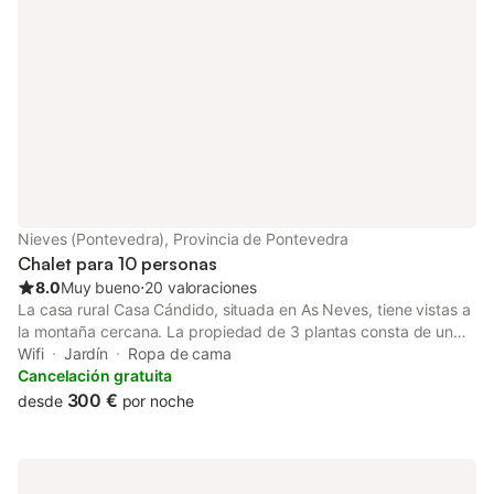
grupos familiares. Se proporcionan bicicletas.
Nieves (Pontevedra), Provincia de Pontevedra
Chalet para 10 personas
8.0
Muy bueno
⋅
20 valoraciones
La casa rural Casa Cándido, situada en As Neves, tiene vistas a
la montaña cercana. La propiedad de 3 plantas consta de un
salón, una cocina bien equipada, 5 dormitorios y 6 cuartos de
Wifi
Jardín
Ropa de cama
baño, así como 6 aseos adicionales, por lo que puede acomodar
Cancelación gratuita
a 10 personas. Los servicios adicionales incluyen Wi-Fi de alta
300 €
desde
por noche
velocidad (apto para videollamadas) con un espacio de trabajo
dedicado a la oficina en casa, una televisión y una lavadora.
También hay disponible una cuna y una trona. Este alojamiento
no dispone de: aire acondicionado. Este alquiler vacacional