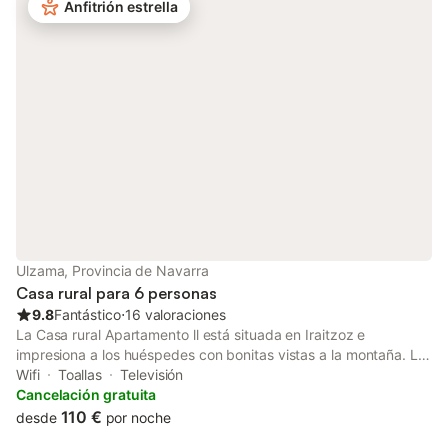
camas supletorias que se añaden en 2 habitaciones.
Anfitrión estrella
Ulzama, Provincia de Navarra
Casa rural para 6 personas
9.8
Fantástico
⋅
16 valoraciones
La Casa rural Apartamento ll está situada en Iraitzoz e
impresiona a los huéspedes con bonitas vistas a la montaña. La
propiedad de 80 m² consta de una sala de estar, una cocina
Wifi
Toallas
Televisión
totalmente equipada, 3 dormitorios y 2 baños, por lo que puede
Cancelación gratuita
acomodar a 6 personas. Los servicios adicionales incluyen Wi-
110 €
desde
por noche
Fi, televisión y lavadora. Este alojamiento no ofrece: aire