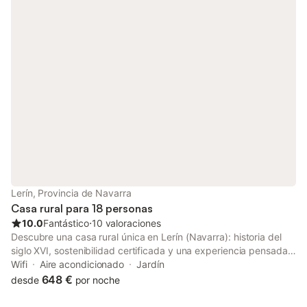
plaza de aparcamiento disponible en la propiedad y hay
aparcamiento gratuito disponible en la calle. No se permiten
mascotas y la celebración de eventos. Toallas, no se pueden
proporcionar. Este inmueble no dispone de aire acondicionado.
Lerín, Provincia de Navarra
Casa rural para 18 personas
10.0
Fantástico
⋅
10 valoraciones
Descubre una casa rural única en Lerín (Navarra): historia del
siglo XVI, sostenibilidad certificada y una experiencia pensada
para desconectar, pedalear y disfrutar del cielo como en pocos
Wifi
Aire acondicionado
Jardín
lugares del mundo. Con 900 m² y capacidad para 18 personas,
648 €
desde
por noche
La Tahona combina el encanto de una casa histórica con todas
las comodidades modernas. Dispone de 9 dormitorios, 6 baños,