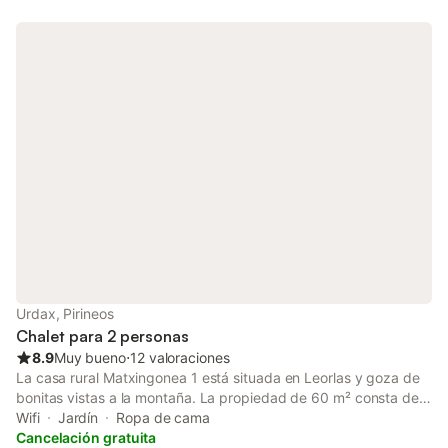
acondicionado. Este alquiler de vacaciones cuenta con un
balcón privado para relajarse y disfrutar de la noche. Los
enlaces de transporte público se encuentran a poca distancia a
pie. Hay aparcamiento gratuito en la calle. No se permiten
mascotas, fumar ni celebrar eventos. Este alquiler cuenta con
características de ahorro de luz y agua.
Urdax, Pirineos
Chalet para 2 personas
8.9
Muy bueno
⋅
12 valoraciones
La casa rural Matxingonea 1 está situada en Leorlas y goza de
bonitas vistas a la montaña. La propiedad de 60 m² consta de
una sala de estar con sofá cama para una persona, una cocina
Wifi
Jardín
Ropa de cama
bien equipada, 1 dormitorio y 1 baño, por lo que puede alojar a
Cancelación gratuita