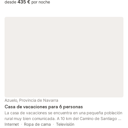
baño, por lo que puede alojar hasta 11 personas. Los servicios
435 €
desde
por noche
adicionales incluyen televisión y lavadora. Este alojamiento no
ofrece Wi-Fi, aire acondicionado ni toallas. El anfitrión sugiere
visitar el bosque de Orgi, que está a solo 10 minutos en coche
del alojamiento. Hay aparcamiento gratuito en la calle. No se
permiten mascotas, fumar ni celebrar eventos. Este
establecimiento ofrece un cómodo sistema de auto check-in.
Azuelo, Provincia de Navarra
Casa de vacaciones para 6 personas
La casa de vacaciones se encuentra en una pequeña población
rural muy bien comunicada. A 10 km del Camino de Santiago a
su paso por Torres del Rio, a media hora de Logroño y la Rioja y
Internet
Ropa de cama
Televisión