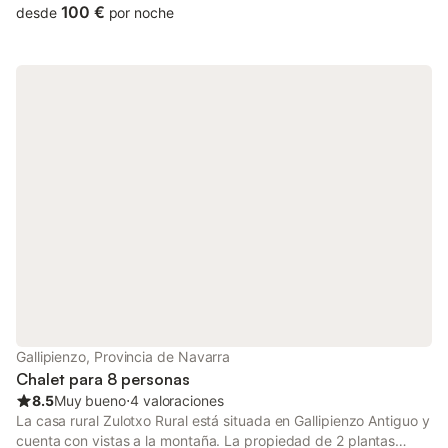
3 personas. Los servicios adicionales incluyen Wi-Fi, televisión y
100 €
desde
por noche
lavadora. También hay una cuna disponible. Escápese a The
Country House, que cuenta con un espacio exterior privado con
un encantador jardín y una barbacoa para disfrutar de
relajantes veladas. Hay aparcamiento gratuito en la calle. No se
permiten mascotas, fumar ni celebrar eventos. Este inmueble no
dispone de aire acondicionado.
Gallipienzo, Provincia de Navarra
Chalet para 8 personas
8.5
Muy bueno
⋅
4 valoraciones
La casa rural Zulotxo Rural está situada en Gallipienzo Antiguo y
cuenta con vistas a la montaña. La propiedad de 2 plantas