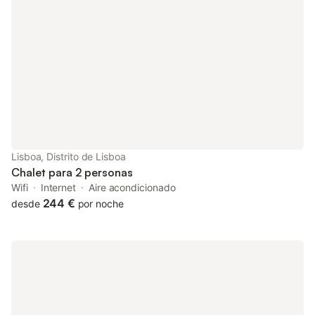
totalmente equipada. En el momento de tu llegada, disfruta de
un regalo de bienvenida cuidadosamente seleccionado, lleno de
delicias locales, y mímate con artículos de tocador portugueses
totalmente naturales. Disfruta de una noche de sueño reparador
con ropa de cama de primera calidad y ventanas insonorizadas.
Mantente conectado con WiFi de fibra óptica de alta velocidad
gratuito. Este apartamento de dos dormitorios, elegantemente
diseñado, cuenta con todo lo que puedas necesitar para una
estancia cómoda y agradable. Disfruta de muebles hechos a
medida y artesanales, y obras de arte destacadas que
combinan elementos contemporáneos y tradicionales
Lisboa, Distrito de Lisboa
portugueses. Sala de estar El lugar perfecto para relajarse y
Chalet para 2 personas
desconectar, completo con un cómodo sofá
Wifi
Internet
Aire acondicionado
244 €
desde
por noche