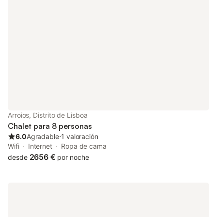
disponible. Parada de autobús más cercana: R. Nova de São
Mamede, a 1 minuto caminando Estación de metro más
cercana: Rato, a 4 minutos caminando Estación de tren más
cercana: Rossio, a 20 minutos caminando Aeropuerto Humberto
Delgado: a 26 minutos en coche Este establecimiento es de
registro de entrada automático, por lo que se le solicitará que
verifique su identidad antes de hacer el registro de entrada. El
registro de entrada se puede realizar a partir de las 15:00,
según disponibilidad y confirmación. Una vez confirmada la
reserva, los huéspedes deberán rellenar un formulario de
registro de huéspedes conforme a las obligaciones legales
estipuladas por las autoridades locales de Portugal. Hay una
Arroios, Distrito de Lisboa
política de tolerancia cero para fumar en la propiedad. Si
Chalet para 8 personas
nuestro equipo descubre pruebas de que se ha infr
6.0
Agradable
⋅
1 valoración
Wifi
Internet
Ropa de cama
2656 €
desde
por noche