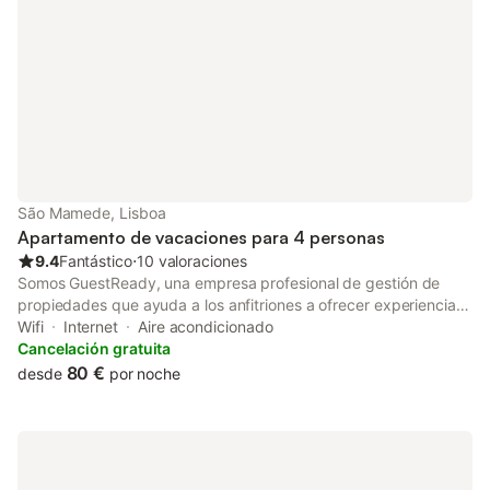
São Mamede, Lisboa
Apartamento de vacaciones para 4 personas
9.4
Fantástico
⋅
10 valoraciones
Somos GuestReady, una empresa profesional de gestión de
propiedades que ayuda a los anfitriones a ofrecer experiencias
excepcionales a sus huéspedes en todo el mundo. Desde la
Wifi
Internet
Aire acondicionado
limpieza y preparación de las casas hasta la asistencia 24
Cancelación gratuita
horas, garantizamos una estancia cómoda y sin problemas de
80 €
desde
por noche
principio a fin. Con años de experiencia en hostelería, nos
dedicamos a ofrecer una experiencia excepcional. Permítanos
ayudarle a encontrar el lugar perfecto para una estancia
inolvidable. La propiedad es de fácil acceso en transporte
público o coche. Nota: No hay aparcamiento gratuito