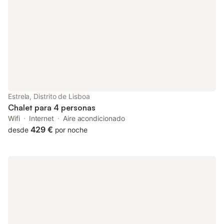
inundan el espacio con luz natural, creando una atmósfera
cálida y aireada en todo momento. Salga y las vibrantes calles
de Santos le esperan. Conocido por su encanto histórico y su
auténtico ambiente lisboeta, este barrio está lleno de
pintorescas cafeterías, tiendas locales y vistas pintorescas. Los
huéspedes pueden disfrutar de la proximidad a las principales
atracciones de la ciudad, como el icónico Bairro Alto, a un corto
paseo. Ya sea que esté aquí para una estancia de ocio o para
explorar la rica cultura de Lisboa, Suite Madragoa ofrece una
base cómoda y contemporánea para su visita. Características:
Estrela, Distrito de Lisboa
El Apartamento Interior - Dormitorio 1: cama queen size - Sala
Chalet para 4 personas
de estar con sofá cama - Espacio de trabajo dedicado - Cocina
Wifi
Internet
Aire acondicionado
totalmente eq
429 €
desde
por noche