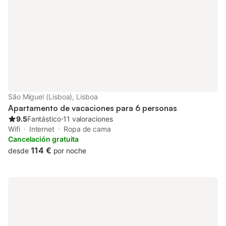
cocina totalmente equipada. En el momento en que llegue,
disfrute de un regalo de bienvenida especialmente
seleccionado y lleno de delicias locales, y mímese con artículos
de tocador portugueses totalmente naturales. Disfrute de una
noche de sueño reparador con ropa de cama de primera
calidad y ventanas insonorizadas. Manténgase conectado con
WiFi de fibra óptica de alta velocidad gratuito. El espacio Este
apartamento de un dormitorio, diseñado con estilo, cuenta con
todo lo que pueda necesitar para una estancia cómoda y
placentera. Espere muebles hechos a medida y artesanales y
São Miguel (Lisboa), Lisboa
obras de arte llamativas, que combinan elementos portugueses
Apartamento de vacaciones para 6 personas
contemporáneos y tradicionales. Sala d
9.5
Fantástico
⋅
11 valoraciones
Wifi
Internet
Ropa de cama
Cancelación gratuita
114 €
desde
por noche