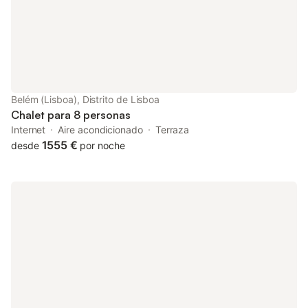
lavadora para uso exclusivo, y una máquina de café filtro, están
a su disposición, haciendo las tareas diarias una cerveza.
Además, la presencia de tres fans asegura que el ambiente
permanece cómodo durante los días más cálidos. El espacio
exterior de esta propiedad complementa su interior, con un
balcón que permite a los huéspedes disfrutar del aire fresco de
Lisboa. Cuando estás tomando el café de la mañana o ganando
Belém (Lisboa), Distrito de Lisboa
después de un día de exploración, esta zona exterior
Chalet para 8 personas
proporciona un lugar sereno para relajarse y conectarse con tus
Internet
Aire acondicionado
Terraza
compañeros. Ubicado en el R
1555 €
desde
por noche