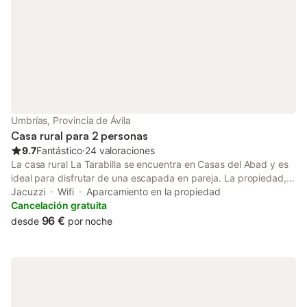
gratuitamente la granja adyacente y re
Umbrías, Provincia de Ávila
Casa rural para 2 personas
9.7
Fantástico
⋅
24 valoraciones
La casa rural La Tarabilla se encuentra en Casas del Abad y es
ideal para disfrutar de una escapada en pareja. La propiedad,
distribuida en dos plantas, consta de salón, comedor y cocina
Jacuzzi
Wifi
Aparcamiento en la propiedad
bien equipada en la planta baja, y un dormitorio tipo suite con
Cancelación gratuita
bañera de hidromasaje, jacuzzi integrado y baño completo en la
96 €
desde
por noche
planta superior. Dispone de calefacción individual de gasoil y
estufa de leña; se proporciona una carga de leña adaptada a la
duración de la estancia en temporada de frío, normalmente
desde mediados de septiembre hasta mediados de mayo.
Puede alojar a dos personas o a pequeñas familias, ya que
existe la posibilidad de añadir una cama supletoria para uso