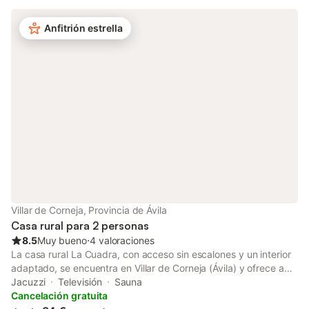
con una zona exterior privada con una amplia terraza y balcón,
equipada con barbacoa y mobiliario de jardín. Hay
Anfitrión estrella
aparcamiento gratuito en la calle. No se permiten mascotas. No
se permite fumar ni celebrar eventos. La casa dispone de
bañera de hidromasaje y chimenea en la habitación.
Villar de Corneja, Provincia de Ávila
Casa rural para 2 personas
8.5
Muy bueno
⋅
4 valoraciones
La casa rural La Cuadra, con acceso sin escalones y un interior
adaptado, se encuentra en Villar de Corneja (Ávila) y ofrece a
los huéspedes bonitas vistas a la montaña. La propiedad de 67
Jacuzzi
Televisión
Sauna
m² consta de una sala de estar, una cocina totalmente
Cancelación gratuita