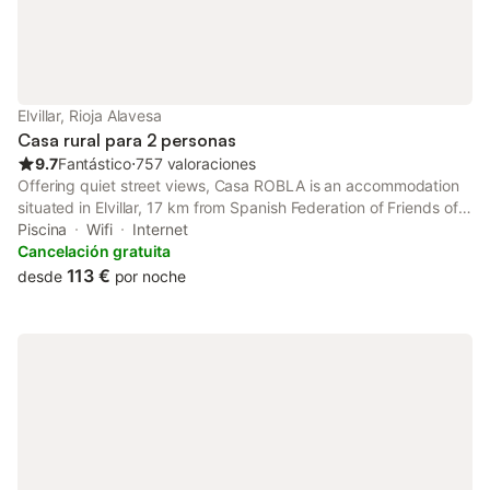
Elvillar, Rioja Alavesa
Casa rural para 2 personas
9.7
Fantástico
⋅
757 valoraciones
Offering quiet street views, Casa ROBLA is an accommodation
situated in Elvillar, 17 km from Spanish Federation of Friends of
the Camino de Santiago Associations and 17 km from La Rioja
Piscina
Wifi
Internet
Museum.
Cancelación gratuita
113 €
desde
por noche