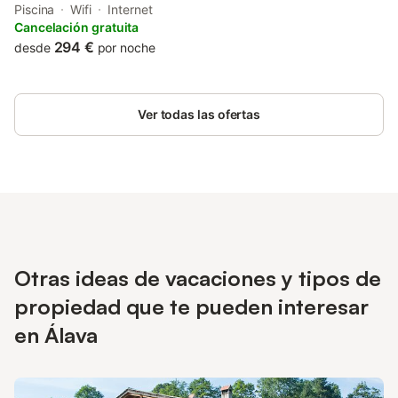
Buesa Arena. This holiday home features a private pool, a
Piscina
Wifi
Internet
garden and free private parking.
Cancelación gratuita
294 €
desde
por noche
Ver todas las ofertas
Otras ideas de vacaciones y tipos de
propiedad que te pueden interesar
en Álava