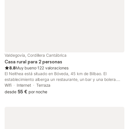
Valdegovía, Cordillera Cantábrica
Casa rural para 2 personas
8.8
Muy bueno
⋅
122 valoraciones
El Neithea está situado en Bóveda, 45 km de Bilbao. El
establecimiento alberga un restaurante, un bar y una bolera.
Vitoria-Gasteiz está a 44 km y se proporciona aparcamiento
Wifi
Internet
Terraza
privado gratuito.
55 €
desde
por noche