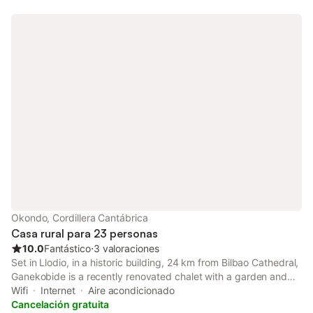
Okondo, Cordillera Cantábrica
Casa rural para 23 personas
10.0
Fantástico
⋅
3 valoraciones
Set in Llodio, in a historic building, 24 km from Bilbao Cathedral,
Ganekobide is a recently renovated chalet with a garden and
shared lounge. With garden views, this accommodation
Wifi
Internet
Aire acondicionado
provides a balcony.
Cancelación gratuita