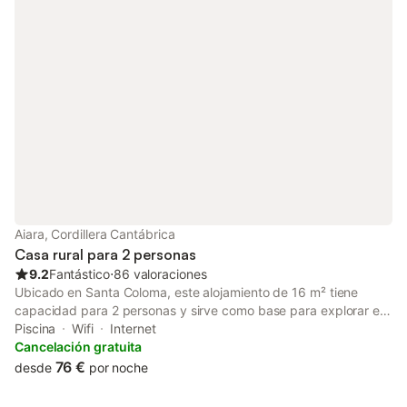
Aiara, Cordillera Cantábrica
Casa rural para 2 personas
9.2
Fantástico
⋅
86 valoraciones
Ubicado en Santa Coloma, este alojamiento de 16 m² tiene
capacidad para 2 personas y sirve como base para explorar el
paisaje montañoso de los alrededores. La propiedad cuenta con
Piscina
Wifi
Internet
una cama doble, baño privado con ducha y escritorio, además
Cancelación gratuita
de acceso a una cocina compartida y una sala de estar común.
76 €
desde
por noche
Equipado con calefacción y conexión Wi-Fi en todas las áreas,
el alojamiento incluye televisión de pantalla plana y armario. Se