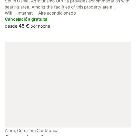
Set in Osma, Agroturismo Urrutia provides accommodation with
seating area. Among the facilities of this property are a
restaurant, a 24-hour front desk and a housekeeping service,
Wifi
Internet
Aire acondicionado
along with free WiFi throughout the property.
Cancelación gratuita
45 €
desde
por noche
Aiara, Cordillera Cantábrica