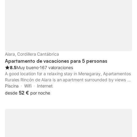
Aiara, Cordillera Cantábrica
Apartamento de vacaciones para 5 personas
8.5
Muy bueno
⋅
167 valoraciones
A good location for a relaxing stay in Menagaray, Apartamentos
Rurales Rincón de Aiara is an apartment surrounded by views of
the garden. The property features a seasonal outdoor swimming
Piscina
Wifi
Internet
pool, garden and parking on-site among other facilities.
52 €
desde
por noche