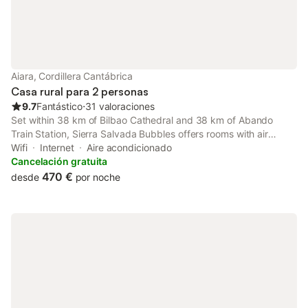
Aiara, Cordillera Cantábrica
Casa rural para 2 personas
9.7
Fantástico
⋅
31 valoraciones
Set within 38 km of Bilbao Cathedral and 38 km of Abando
Train Station, Sierra Salvada Bubbles offers rooms with air
conditioning and a private bathroom in Salmantón. This
Wifi
Internet
Aire acondicionado
property offers access to a terrace and free private parking.
Cancelación gratuita
470 €
desde
por noche