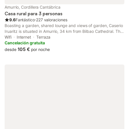
Amurrio, Cordillera Cantábrica
Casa rural para 3 personas
9.6
Fantástico
⋅
227 valoraciones
Boasting a garden, shared lounge and views of garden, Caserio
Iruaritz is situated in Amurrio, 34 km from Bilbao Cathedral. This
country house provides free private parking and room service.
Wifi
Internet
Terraza
Cancelación gratuita
105 €
desde
por noche