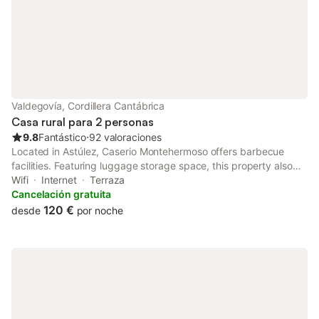
Valdegovía, Cordillera Cantábrica
Casa rural para 2 personas
9.8
Fantástico
⋅
92 valoraciones
Located in Astúlez, Caserio Montehermoso offers barbecue
facilities. Featuring luggage storage space, this property also
provides guests with an outdoor fireplace.
Wifi
Internet
Terraza
Cancelación gratuita
120 €
desde
por noche