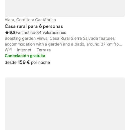
Aiara, Cordillera Cantábrica
Casa rural para 6 personas
9.8
Fantástico
⋅
34 valoraciones
Boasting garden views, Casa Rural Sierra Salvada features
accommodation with a garden and a patio, around 37 km from
Bilbao Cathedral. This property offers access to a balcony, free
Wifi
Internet
Terraza
private parking and free WiFi.
Cancelación gratuita
159 €
desde
por noche