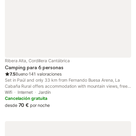
Ribera Alta, Cordillera Cantábrica
Camping para 6 personas
7.5
Bueno
⋅
141 valoraciones
Set in Paúl and only 33 km from Fernando Buesa Arena, La
Cabaña Rural offers accommodation with mountain views, free
WiFi and free private parking.
Wifi
Internet
Jardín
Cancelación gratuita
70 €
desde
por noche