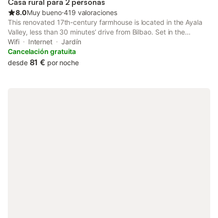
Casa rural para 2 personas
8.0
Muy bueno
⋅
419 valoraciones
This renovated 17th-century farmhouse is located in the Ayala
Valley, less than 30 minutes’ drive from Bilbao. Set in the
Basque countryside, it has a charming garden and terrace with
Wifi
Internet
Jardín
great views.
Cancelación gratuita
81 €
desde
por noche