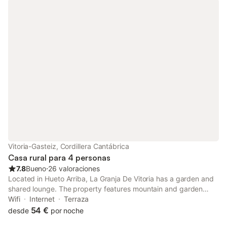
Vitoria-Gasteiz, Cordillera Cantábrica
Casa rural para 4 personas
7.8
Bueno
⋅
26 valoraciones
Located in Hueto Arriba, La Granja De Vitoria has a garden and
shared lounge. The property features mountain and garden
views. There is a sun terrace and guests can make use of free
Wifi
Internet
Terraza
WiFi and free private parking.
54 €
desde
por noche