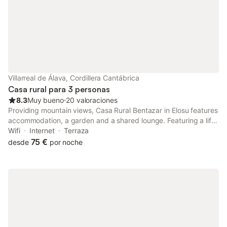
Villarreal de Álava, Cordillera Cantábrica
Casa rural para 3 personas
8.3
Muy bueno
⋅
20 valoraciones
Providing mountain views, Casa Rural Bentazar in Elosu features
accommodation, a garden and a shared lounge. Featuring a lift,
this property also has a traditional restaurant and a sun terrace.
Wifi
Internet
Terraza
75 €
desde
por noche