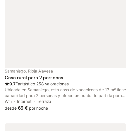
Samaniego, Rioja Alavesa
Casa rural para 2 personas
9.7
Fantástico
⋅
258 valoraciones
Ubicada en Samaniego, esta casa de vacaciones de 17 m² tiene
capacidad para 2 personas y ofrece un punto de partida para
explorar la región vinícola circundante. La propiedad cuenta
Wifi
Internet
Terraza
con un dormitorio con una cama grande king size y una cama
65 €
desde
por noche
individual, junto con un baño privado equipado con ducha y
secador de pelo. El interior incluye televisión de pantalla plana,
calefacción e insonorización para mantener un ambiente
tranquilo. Los huéspedes disponen de conexión Wi-Fi en todas