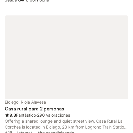
Elciego, Rioja Alavesa
Casa rural para 2 personas
9.3
Fantástico
⋅
290 valoraciones
Offering a shared lounge and quiet street view, Casa Rural La
Corchea is located in Elciego, 23 km from Logrono Train Station
and 23 km from Co-Cathedral of Santa María de la Redonda.
Wifi
Internet
Aire acondicionado