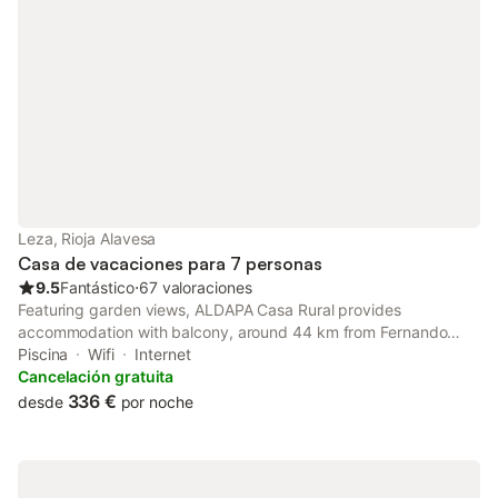
Leza, Rioja Alavesa
Casa de vacaciones para 7 personas
9.5
Fantástico
⋅
67 valoraciones
Featuring garden views, ALDAPA Casa Rural provides
accommodation with balcony, around 44 km from Fernando
Buesa Arena. This holiday home features a private pool, a
Piscina
Wifi
Internet
garden and free private parking.
Cancelación gratuita
336 €
desde
por noche