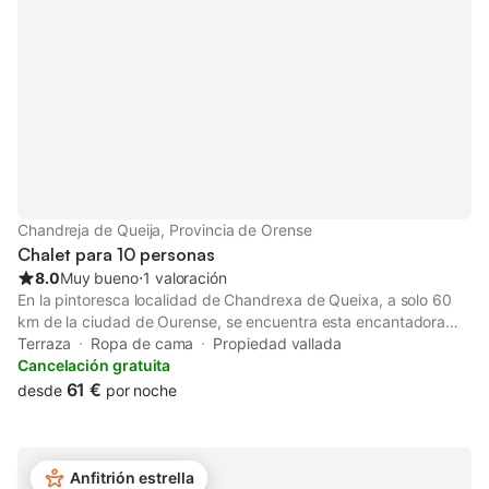
Chandreja de Queija, Provincia de Orense
Chalet para 10 personas
8.0
Muy bueno
⋅
1 valoración
En la pintoresca localidad de Chandrexa de Queixa, a solo 60
km de la ciudad de Ourense, se encuentra esta encantadora
casa para hasta 10 huéspedes que ofrece el escenario perfecto
Terraza
Ropa de cama
Propiedad vallada
para una escapada inolvidable con familia y amigos. Esta
Cancelación gratuita
región, conocida por su belleza natural y su rica herencia
61 €
desde
por noche
cultural, ofrece a los visitantes una experiencia única que
combina la serenidad del entorno rural con la majestuosidad del
paisaje montañoso. Chandrexa de Queixa, con su encanto
auténtico y su atmósfera tranquila, es un punto de partida ideal
Anfitrión estrella