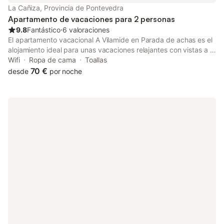
solo cinco minutos a pie del pueblo marinero de Ares, con todos
La Cañiza, Provincia de Pontevedra
los servicios:
Apartamento de vacaciones para 2 personas
9.8
Fantástico
⋅
6 valoraciones
El apartamento vacacional A Vilamide en Parada de achas es el
alojamiento ideal para unas vacaciones relajantes con vistas a la
montaña. La propiedad de 30 m² consta de una sala de estar,
Wifi
Ropa de cama
Toallas
una cocina bien equipada, 1 dormitorio y 1 baño, por lo que
70 €
desde
por noche
puede alojar a 2 personas. En una zona rural, a poca distancia
de rutas de senderismo y del río. Hay aparcamiento gratuito en
la calle. Se admite un animal de compañía. No se permite fumar
ni celebrar eventos. Este inmueble no dispone de aire
acondicionado y Wi-Fi.