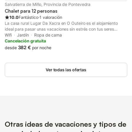
Salvatierra de Miño, Provincia de Pontevedra
Chalet para 12 personas
10.0
Fantástico
⋅
1 valoración
La casa rural Lugar Da Xacra en O Outeiro es el alojamiento
ideal para pasar unas vacaciones sin estrés con tus seres
queridos. La propiedad de 2 plantas consta de un salón, una
Wifi
Jardín
Ropa de cama
cocina, 6 dormitorios y 3 baños, así como un aseo adicional, por
Cancelación gratuita
lo que puede alojar a 12 personas. Los servicios adicionales
382 €
desde
por noche
incluyen Wi-Fi y lavadora. También hay una cuna disponible.
Este alquiler de vacaciones dispone de un espacio exterior
privado con jardín, terrazas cubiertas y descubiertas y
Ver todas las ofertas
barbacoa. Hay una plaza de aparcamiento disponible en la
propiedad. No se permiten mascotas, fumar ni celebrar
eventos. Este inmueble no dispone de aire acondicionado.
Otras ideas de vacaciones y tipos de