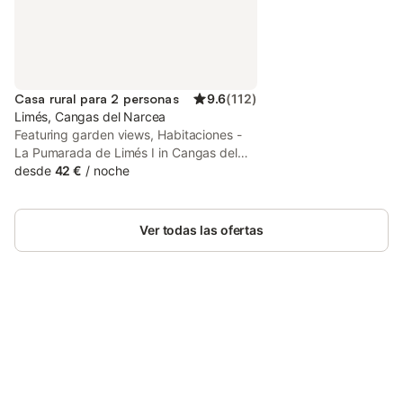
Casa rural para 2 personas
9.6
(
112
)
Limés, Cangas del Narcea
Featuring garden views, Habitaciones -
La Pumarada de Limés I in Cangas del
Narcea offers accommodation, a garden,
desde
42 €
/
noche
barbecue facilities and a shared lounge.
Private parking is available on site at this
recently renovated property.
Ver todas las ofertas
Ahorra hasta un 10% en muchos
Inicia sesión
alojamientos con tu cuenta.