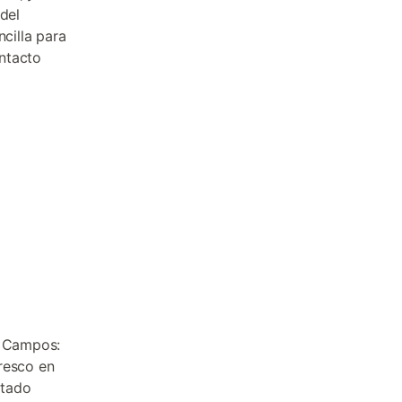
del
ncilla para
ntacto
e Campos:
resco en
itado