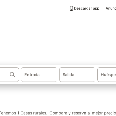
Descargar app
Anunc
illalobos
Entrada
Salida
Huéspe
·
·
Casas rurales
Andalucía
Pro
Tenemos 1 Casas rurales. ¡Compara y reserva al mejor precio