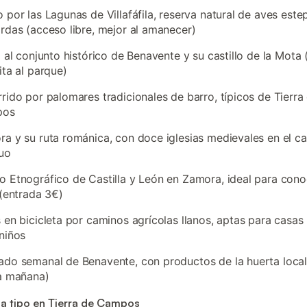
 por las Lagunas de Villafáfila, reserva natural de aves este
rdas (acceso libre, mejor al amanecer)
a al conjunto histórico de Benavente y su castillo de la Mota
ita al parque)
rido por palomares tradicionales de barro, típicos de Tierra
pos
a y su ruta románica, con doce iglesias medievales en el c
uo
 Etnográfico de Castilla y León en Zamora, ideal para conoc
 (entrada 3€)
 en bicicleta por caminos agrícolas llanos, aptas para casas 
niños
do semanal de Benavente, con productos de la huerta local
a mañana)
a tipo en Tierra de Campos