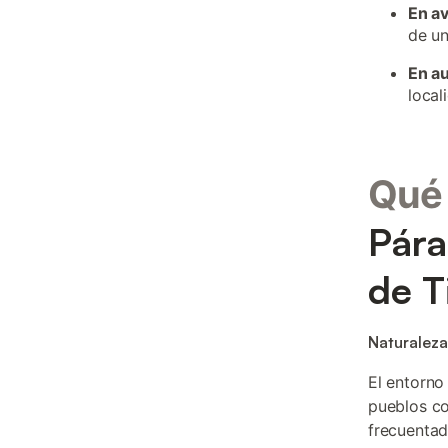
En a
de un
En a
local
Qué 
Pára
de T
Naturaleza
El entorno
pueblos co
frecuentad