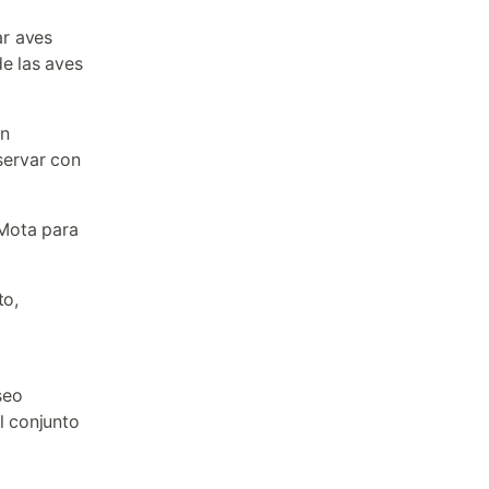
ar aves
de las aves
on
servar con
 Mota para
to,
seo
l conjunto