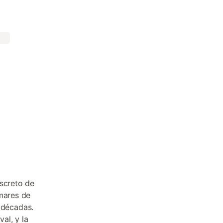
iscreto de
omares de
 décadas.
al, y la