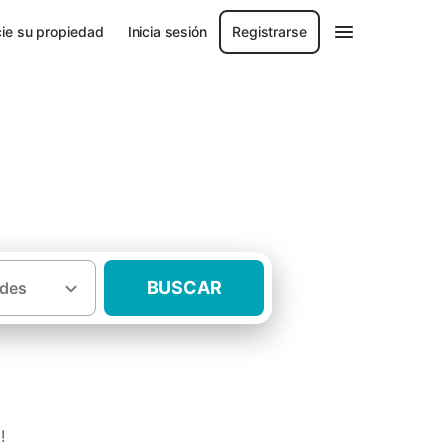
ie su propiedad
Inicia sesión
Registrarse
BUSCAR
des
·
vincia de Jaén
Casas rurales Villalobos
!