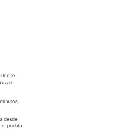
 límite
cruzan
 minutos,
ia desde
 el pueblo.