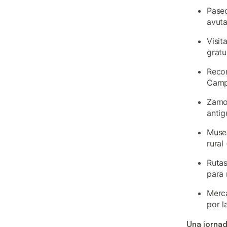
Paseo
avuta
Visit
gratu
Recor
Cam
Zamor
antig
Museo
rural
Rutas
para 
Merca
por l
Una jornad