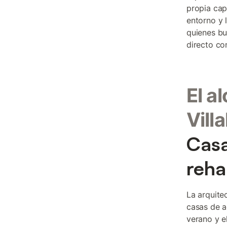
propia cap
entorno y 
quienes bu
directo con
El a
Vill
Casa
reha
La arquite
casas de a
verano y e