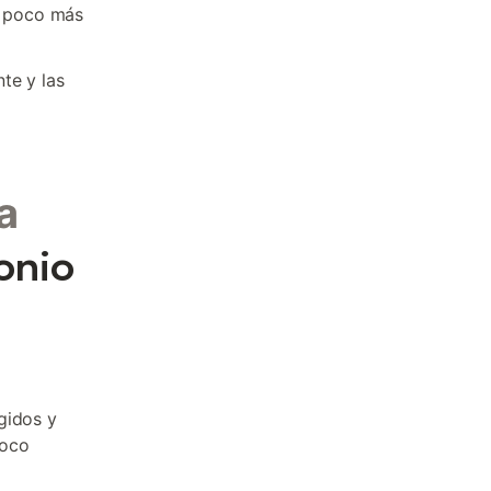
 a poco más
te y las
a
onio
gidos y
poco