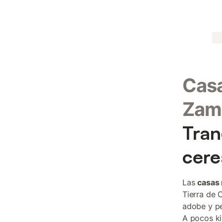
Casa
Zam
Tran
cere
Las
casas 
Tierra de 
adobe y p
A pocos ki