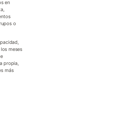
os en
a,
entos
grupos o
apacidad,
 los meses
de
a propia,
es más