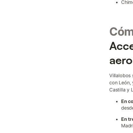
Chime
Cómo
Acce
aero
Villalobos
con León, 
Castilla y 
En c
desde
En tr
Madri