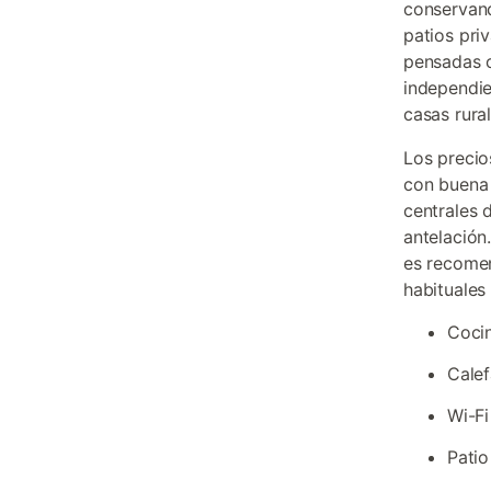
conservand
patios pri
pensadas o
independie
casas rura
Los precio
con buena 
centrales 
antelación
es recomen
habituales
Coci
Calef
Wi-Fi
Patio