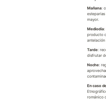
Mañana
: 
esteparias
mayor.
Mediodía
:
producto d
antelación
Tarde
: re
disfrutar d
Noche
: re
aprovechand
contaminac
En caso de
Etnográfic
románico d