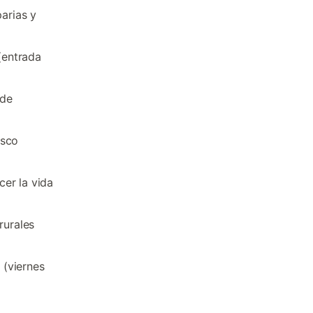
parias y
 (entrada
 de
asco
er la vida
rurales
 (viernes