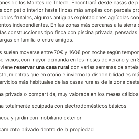
ones de los Montes de Toledo. Encontrará desde casas de p
s con patio interior hasta fincas más amplias con parcela pr
rboles frutales, algunas antiguas explotaciones agrícolas co
entos independientes. En las zonas más cercanas a la sierra 
 las construcciones tipo finca con piscina privada, pensadas
largas en familia o entre amigos.
s suelen moverse entre 70€ y 160€ por noche según tempor
servicios, con mayor demanda en los meses de verano y en
nviene
reservar una casa rural
con varias semanas de antela
osto, mientras que en otoño e invierno la disponibilidad es má
servicios más habituales de las casas rurales de la zona dest
na privada o compartida, muy valorada en los meses cálidos
a totalmente equipada con electrodomésticos básicos
coa y jardín con mobiliario exterior
amiento privado dentro de la propiedad