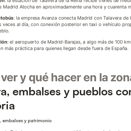
en
: la estación de Talavera de la Reina recibe trenes de medi
e Madrid Atocha en aproximadamente una hora y cuarenta m
utobús
: la empresa Avanza conecta Madrid con Talavera de l
s veces al día, con conexión posterior en taxi o vehículo pro
eblo.
vión
: el aeropuerto de Madrid-Barajas, a algo más de 100 km,
n más práctica para quienes llegan desde fuera de España.
ver y qué hacer en la zon
ra, embalses y pueblos co
oria
, embalses y patrimonio