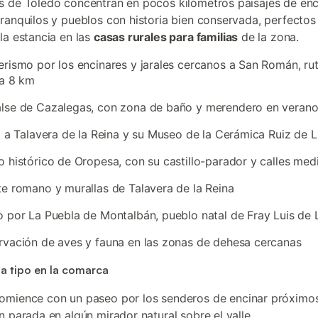
 de Toledo concentran en pocos kilómetros paisajes de enc
ranquilos y pueblos con historia bien conservada, perfectos
la estancia en las
casas rurales para familias
de la zona.
rismo por los encinares y jarales cercanos a San Román, ru
 a 8 km
lse de Cazalegas, con zona de baño y merendero en veran
a a Talavera de la Reina y su Museo de la Cerámica Ruiz de 
 histórico de Oropesa, con su castillo-parador y calles med
e romano y murallas de Talavera de la Reina
 por La Puebla de Montalbán, pueblo natal de Fray Luis de
vación de aves y fauna en las zonas de dehesa cercanas
a tipo en la comarca
comience con un paseo por los senderos de encinar próximos
n parada en algún mirador natural sobre el valle.