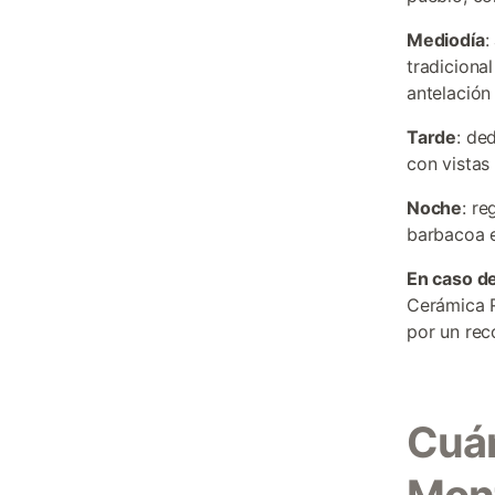
Mediodía
:
tradiciona
antelación
Tarde
: de
con vistas
Noche
: re
barbacoa e
En caso de
Cerámica R
por un rec
Cuán