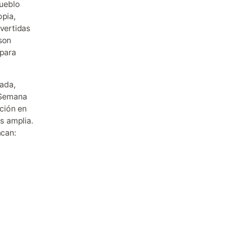
ueblo
opia,
nvertidas
son
 para
ada,
 Semana
ción en
s amplia.
acan: