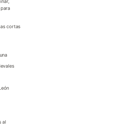
inar,
 para
tas cortas
o
Luna
ievales
 León
 al