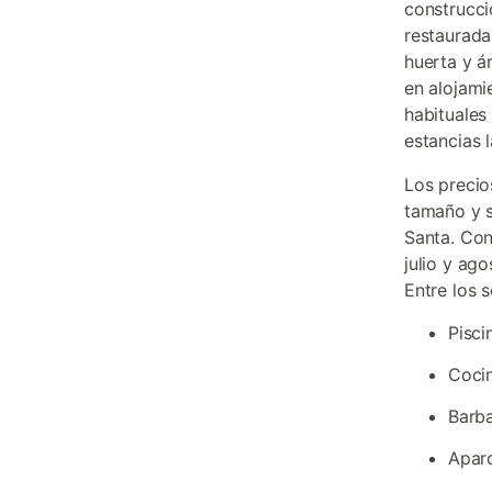
construcci
restaurada
huerta y á
en alojami
habituales
estancias 
Los precio
tamaño y 
Santa. Co
julio y ag
Entre los 
Pisci
Cocin
Barba
Aparc