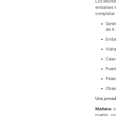
Los Montes
embalses t
completar 
Sende
de 4
Emba
Visit
Casco
Puent
Paseo
Obser
Una jornad
Mañana
: 
pueblo, co