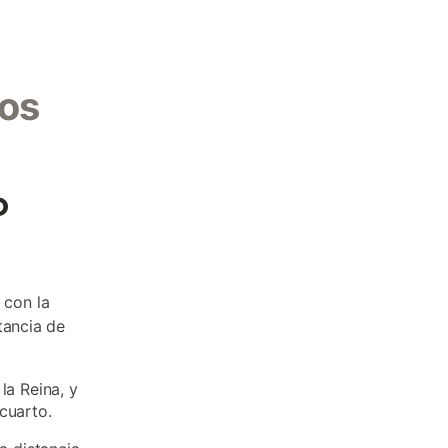
los
o
 con la
tancia de
la Reina, y
cuarto.