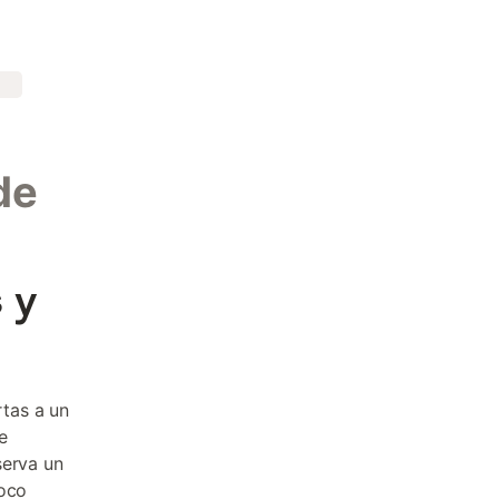
de
 y
rtas a un
e
serva un
poco