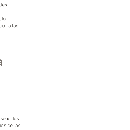
ades
blo
iar a las
a
sencillos:
os de las