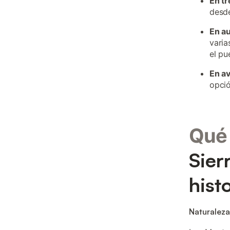
En tr
desd
En a
varia
el pu
En a
opció
Qué 
Sier
hist
Naturaleza