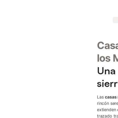
Casa
los 
Una 
sier
Las
casas 
rincón ser
extienden 
trazado tr