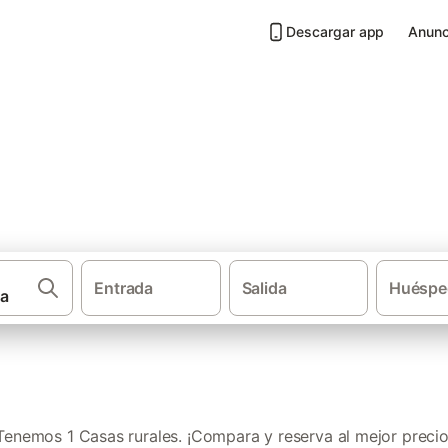
Descargar app
Anunc
 San Román de los Montes
Entrada
Salida
Huéspe
·
·
·
Casas rurales
Castilla-La Mancha
Provincia de Toledo
Tenemos 1 Casas rurales. ¡Compara y reserva al mejor precio