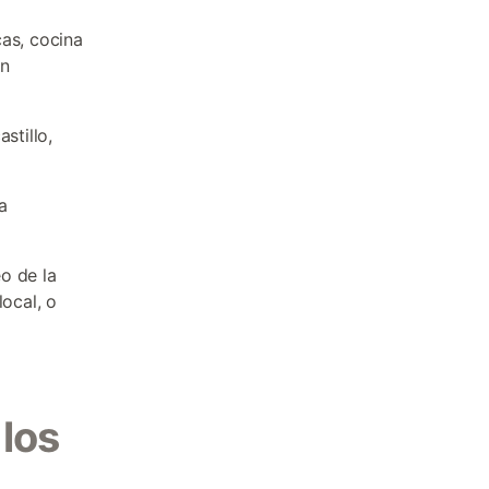
cas, cocina
on
stillo,
a
eo de la
local, o
los