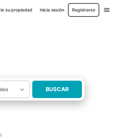
ie su propiedad
Inicia sesión
Registrarse
BUSCAR
des
Casas rurales San Román de los Montes
!