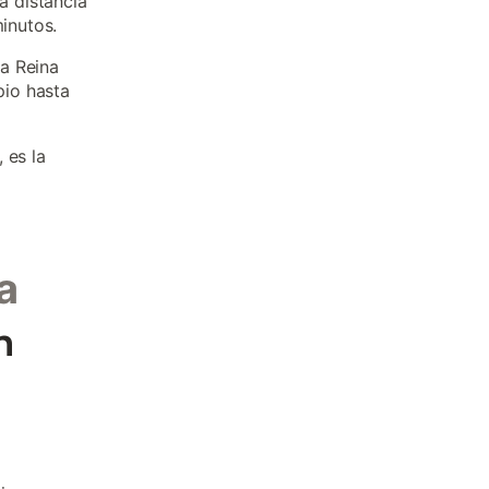
a distancia
inutos.
a Reina
pio hasta
 es la
a
n