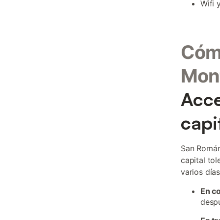
Wifi 
Cómo
Mon
Acce
capi
San Román
capital to
varios días
En c
despu