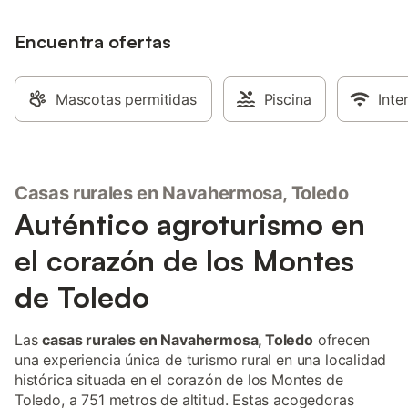
cuenta con un oasis privado al aire libre,
con piscina, jardín, terraza, balcón,
barbacoa y ducha exterior. Hay
Encuentra ofertas
aparcamiento gratuito en la calle. No se
permiten mascotas. No está permitido
fumar ni celebrar eventos de ningún tipo.
Mascotas permitidas
Piscina
Inte
Por favor, evite cualquier ruido
innecesario entre medianoche y las 8 de
la mañana.
Casas rurales en Navahermosa, Toledo
Auténtico agroturismo en
el corazón de los Montes
de Toledo
Las
casas rurales en Navahermosa, Toledo
ofrecen
una experiencia única de turismo rural en una localidad
histórica situada en el corazón de los Montes de
Toledo, a 751 metros de altitud. Estas acogedoras