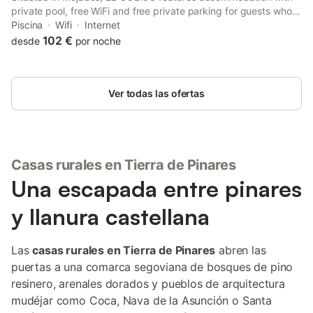
private pool, free WiFi and free private parking for guests who
drive. The property has inner courtyard views and is 27 km from
Piscina
Wifi
Internet
Casa-Museo de Zorrilla and 25 km from Valladolid Bus Station.
102 €
desde
por noche
Ver todas las ofertas
Casas rurales en Tierra de Pinares
Una escapada entre pinares
y llanura castellana
Las
casas rurales en Tierra de Pinares
abren las
puertas a una comarca segoviana de bosques de pino
resinero, arenales dorados y pueblos de arquitectura
mudéjar como Coca, Nava de la Asunción o Santa