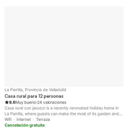
La Parrilla, Provincia de Valladolid
Casa rural para 12 personas
8.6
Muy bueno
⋅
24 valoraciones
Casa rural con jacuzzi is a recently renovated holiday home in
La Parrilla, where guests can make the most of its garden and
bar.
Wifi
Internet
Terraza
Cancelación gratuita