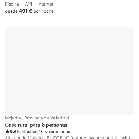
this property are a restaurant, a 24-hour front desk and a
Piscina
Wifi
Internet
shared kitchen, along with free WiFi throughout the property.
491 €
desde
por noche
Mojados, Provincia de Valladolid
Casa rural para 8 personas
9.6
Fantástico
⋅
10 valoraciones
Situated in Mojados, EL COBIJO features accommodation with