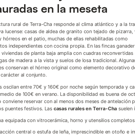
auradas en la meseta
tura rural de Terra-Cha responde al clima atlántico y a la tr
va lucense: casas de aldea de granito con tejado de pizarra,
 hórreos en el patio, muchas de ellas rehabilitadas como
os independientes con cocina propia. En las fincas ganade
 viviendas de planta baja amplia con cuadras reconvertidas
igas de madera a la vista y suelos de losa tradicional. Alguna
s conservan el hórreo original como elemento decorativo del
carácter al conjunto.
s oscilan entre 70€ y 160€ por noche según temporada y ca
medio de 100€ en verano. La disponibilidad es buena de oc
 conviene reservar con al menos dos meses de antelación pa
os puentes festivos. Las
casas rurales en Terra-Cha
suelen i
a equipada con vitrocerámica, horno y utensilios completos
acción central o estufa de leña, imprescindible en otoño e in