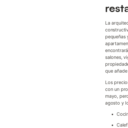
rest
La arquitec
constructi
pequeñas y
apartament
encontrará
salones, v
propiedade
que añade 
Los precio
con un pro
mayo, pero
agosto y l
Cocin
Calef