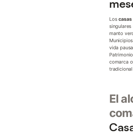
mese
Los
casas 
singulares
manto verd
Municipios
vida pausa
Patrimonio
comarca ofr
tradiciona
El a
com
Casa