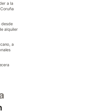
er a la
A Coruña
s desde
e alquiler
rcano, a
onales
becera
a
n