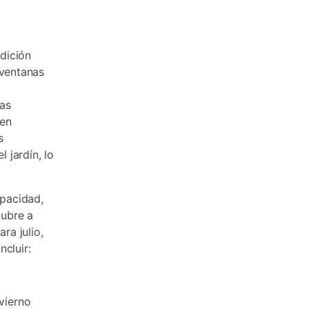
adición
 ventanas
ras
 en
s
 jardín, lo
pacidad,
tubre a
ra julio,
ncluir:
vierno