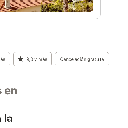
más
9,0
y más
Cancelación gratuita
s en
 la