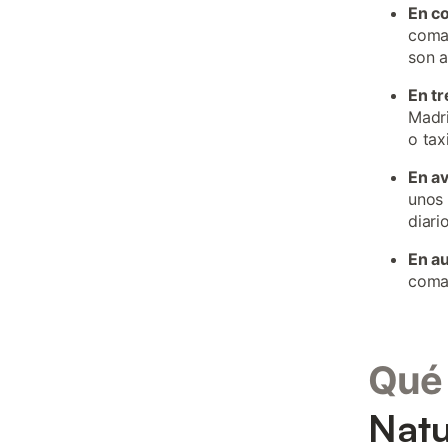
En c
comar
son 
En tr
Madri
o taxi
En a
unos 
diari
En a
comar
Qué 
Natu