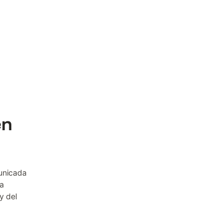
en
municada
a
y del