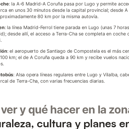
oche
: la A-6 Madrid-A Coruña pasa por Lugo y permite acced
ca en unos 30 minutos desde la capital provincial; desde 
aproximadamente 80 km por la misma autovía.
en
: la línea Madrid-Ferrol tiene parada en Lugo (unas 7 hora
d); desde allí, el acceso a Terra-Cha se completa en coche d
.
vión
: el aeropuerto de Santiago de Compostela es el más ce
100 km; el de A Coruña queda a 90 km y recibe vuelos naci
os.
utobús
: Alsa opera líneas regulares entre Lugo y Vilalba, ca
cal de Terra-Cha, con varias frecuencias diarias.
ver y qué hacer en la zon
raleza, cultura y planes e