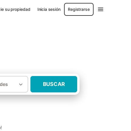
ie su propiedad
Inicia sesión
Registrarse
BUSCAR
des
·
·
rtugal
Azores
Casas rurales Terra-Cha
!