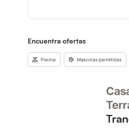
ni celebrar eventos. Desayuno entregado
bajo petición previa. Reservas gratuitas en
los mejores restaurantes locales previa
petición.
Encuentra ofertas
Piscina
Mascotas permitidas
Casa
Ter
Tran