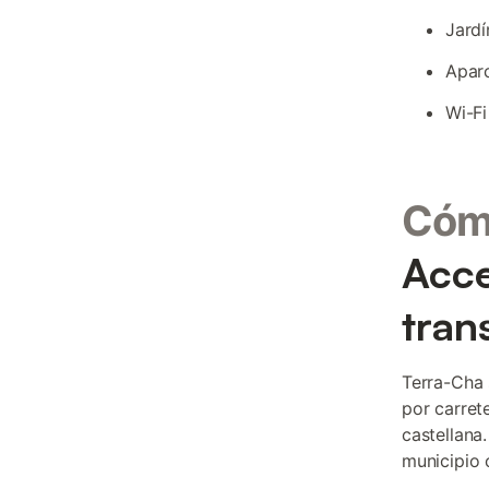
Jardí
Aparc
Wi-Fi
Cómo
Acce
tran
Terra-Cha 
por carret
castellana
municipio 