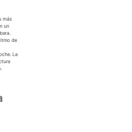
s más
en un
bera.
ritmo de
oche. La
ctura
.
a