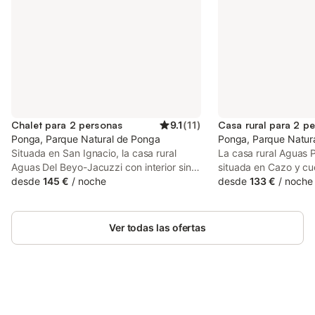
Chalet para 2 personas
9.1
(
11
)
Casa rural para 2 p
Ponga, Parque Natural de Ponga
Ponga, Parque Natur
Situada en San Ignacio, la casa rural
La casa rural Aguas 
Aguas Del Beyo-Jacuzzi con interior sin
situada en Cazo y cu
escalones ofrece a los huéspedes bonitas
desde
145 €
/
noche
vistas a la montaña.
desde
133 €
/
noche
vistas a la montaña. La propiedad de 2
m² consta de una sal
plantas consta de una sala de estar, una
cocina, 1 dormitorio 
cocina, 1 dormitorio y 1 baño, por lo que
puede alojar a 2 pers
Ver todas las ofertas
puede alojar a 2 personas. Los servicios
adicionales incluyen t
adicionales incluyen televisión, aire
acondicionado y lavad
acondicionado y lavadora. También hay
está convenientemen
una cuna disponible. Este alojamiento no
zona rural y a poca d
ofrece: Wi-Fi. Esta propiedad ofrece una
enlaces de transport
zona exterior privada con bañera de
Ahorra hasta un 10% en muchos
aparcamiento gratuito
Inicia sesión