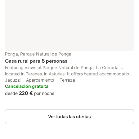
Ponga, Parque Natural de Ponga
Casa rural para 8 personas
Featuring views of Parque Natural de Ponga, La Currada is
located in Taranes, in Asturias. It offers heated accommodation
and a terrace. Free Wi-Fi is available throughout. The property
Jacuzzi
Aparcamiento
Terraza
is just a short walk from river Rio Castro- Tanda.
Cancelación gratuita
220 €
desde
por noche
Ver todas las ofertas