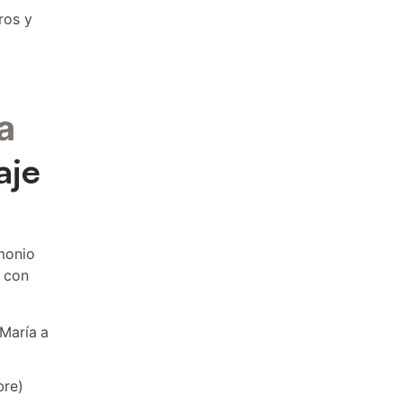
ros y
a
aje
monio
o con
 María a
bre)