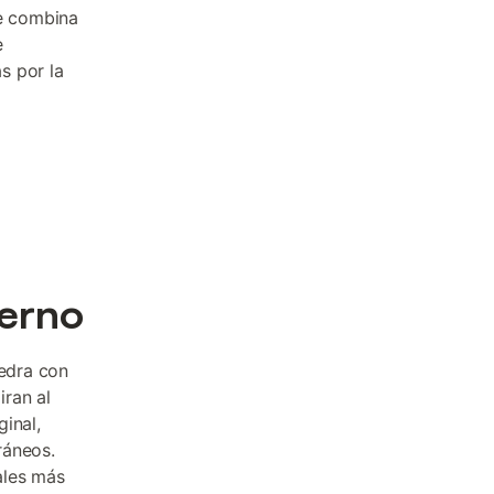
e combina
e
s por la
derno
iedra con
ran al
inal,
ráneos.
ales más