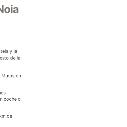
Noia
ela y la
esto de la
y Muros en
nes
en coche o
 km de