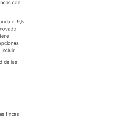
incas con
onda el 9,5
renovado
iene
opciones
incluir:
d de las
as fincas