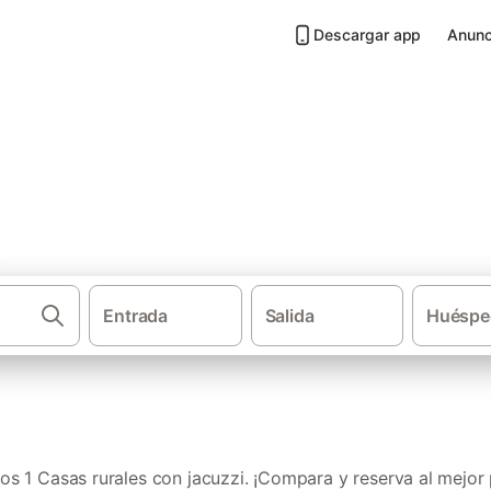
Descargar app
Anunc
 jacuzzi en Comarca de Noia
Entrada
Salida
Huéspe
·
·
·
·
Casas rurales
Galicia
Provincia de La Coruña
Rias Baixas
Ca
s 1 Casas rurales con jacuzzi. ¡Compara y reserva al mejor 