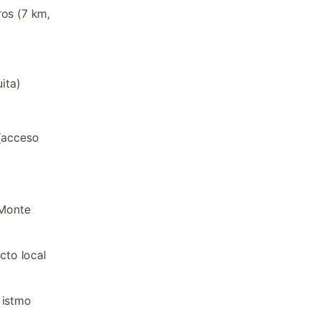
ros (7 km,
ita)
 (acceso
 Monte
cto local
 istmo