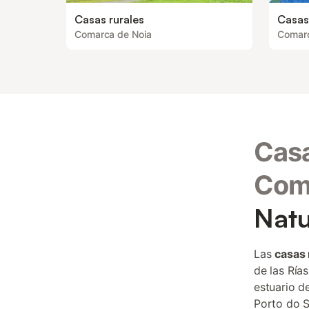
Casas rurales
Casas
Comarca de Noia
Comarc
Casa
Com
Natu
Las
casas 
de las Ría
estuario d
Porto do S