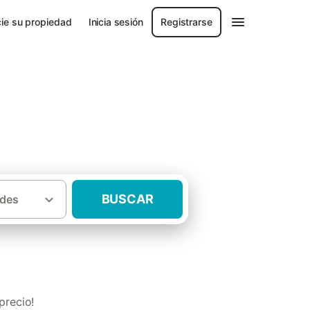
ie su propiedad
Inicia sesión
Registrarse
BUSCAR
des
sas rurales con jacuzzi Comarca de Noia
precio!