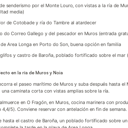
de senderismo por el Monte Louro, con vistas a la ría de Mu
ultad media)
or de Cotobade y ría do Tambre al atardecer
 do Correo Gallego y del pescador en Muros (entrada gratu
 de Area Longa en Porto do Son, buena opción en familia
glifos y castro de Baroña, poblado fortificado sobre el mar
fecto en la ría de Muros y Noia
recorra el paseo marítimo de Muros y suba después hasta el
 una caminata corta con vistas amplias sobre la ría.
 almuerce en O Fragón, en Muros, cocina marinera con produ
n 4,4/5). Conviene reservar con antelación en fin de semana.
je hasta el castro de Baroña, un poblado fortificado sobre un
complete la tarde en la playa de Area Longa.