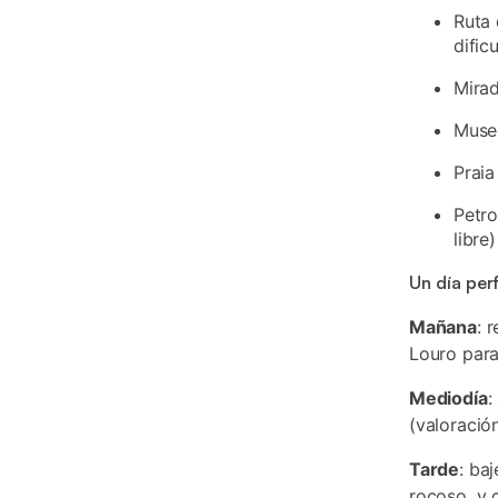
Ruta 
dific
Mirad
Museo
Praia
Petro
libre)
Un día per
Mañana
: 
Louro para
Mediodía
:
(valoració
Tarde
: ba
rocoso, y 