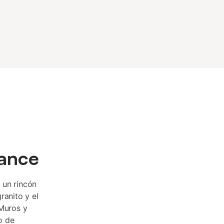
cance
 un rincón
ranito y el
 Muros y
o de