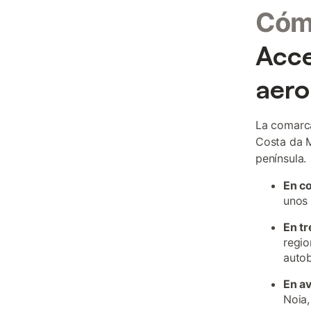
Cómo
Acce
aero
La comarca
Costa da M
península.
En c
unos 
En tr
regio
autob
En a
Noia,