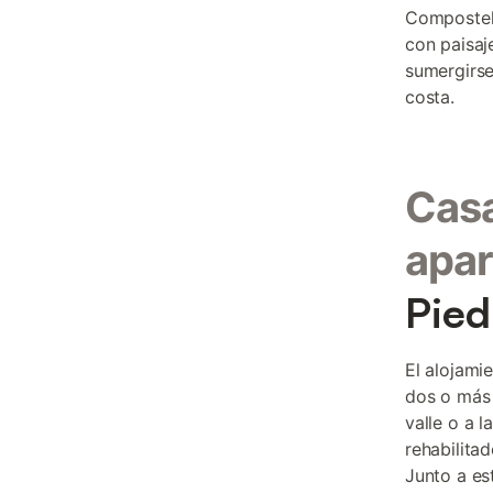
Compostel
con paisaj
sumergirse
costa.
Casa
apar
Pied
El alojami
dos o más 
valle o a 
rehabilita
Junto a es