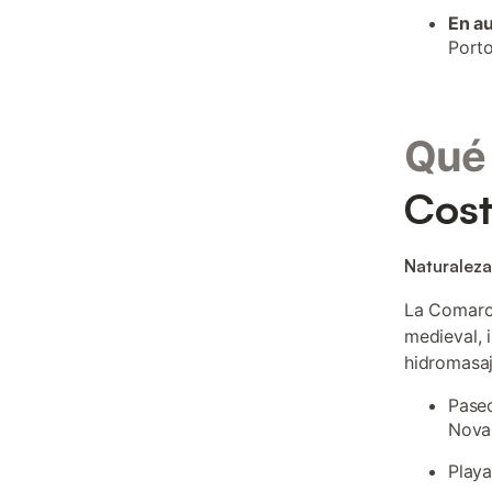
En a
Porto
Qué 
Cost
Naturaleza
La Comarca
medieval, 
hidromasaj
Paseo
Nova 
Playa