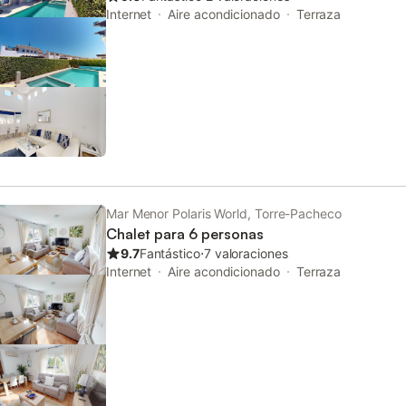
Internet
Aire acondicionado
Terraza
Mar Menor Polaris World, Torre-Pacheco
Chalet para 6 personas
9.7
Fantástico
⋅
7 valoraciones
Internet
Aire acondicionado
Terraza