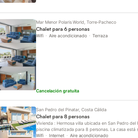
Mar Menor Polaris World, Torre-Pacheco
Chalet para 6 personas
Wifi
Aire acondicionado
Terraza
Cancelación gratuita
San Pedro del Pinatar, Costa Cálida
Chalet para 8 personas
Vivienda : Hermosa villa ubicada en San Pedro del 
piscina climatizada para 8 personas. La casa está
residencial y costera y a 1 km de la playa. La villa 
Wifi
Internet
Aire acondicionado