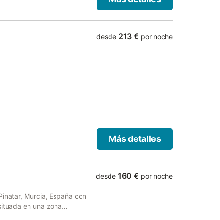
213 €
desde
por noche
Más detalles
160 €
desde
por noche
Pinatar, Murcia, España con
 situada en una zona
tiene 3 dormitorios, 2 baños.