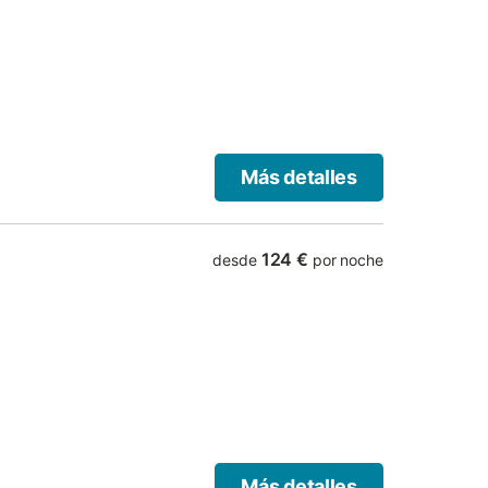
Más detalles
124 €
desde
por noche
Más detalles