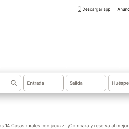
Descargar app
Anunc
 jacuzzi en Campo de Cartage
Entrada
Salida
Huéspe
·
·
Casas rurales
Provincia de Murcia
Casas 
 14 Casas rurales con jacuzzi. ¡Compara y reserva al mejor