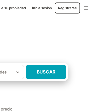
ie su propiedad
Inicia sesión
Registrarse
na
BUSCAR
des
rurales con jacuzzi Campo de Cartagena
 precio!