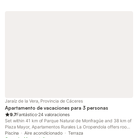
Jaraíz de la Vera, Provincia de Cáceres
Apartamento de vacaciones para 3 personas
9.7
Fantástico
⋅
24 valoraciones
Set within 41 km of Parque Natural de Monfragüe and 38 km of
Plaza Mayor, Apartamentos Rurales La Oropendola offers rooms
with air conditioning and a private bathroom in Jaraiz de la Vera.
Piscina
Aire acondicionado
Terraza