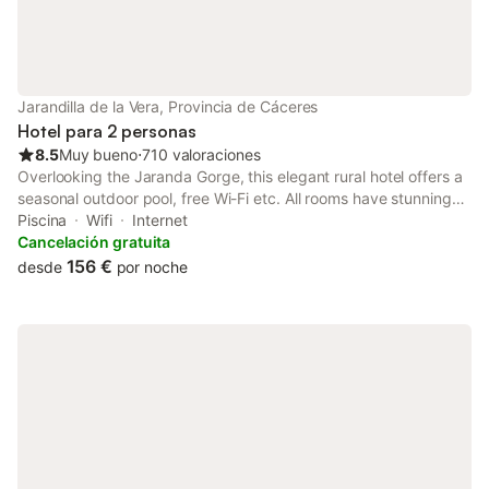
Jarandilla de la Vera, Provincia de Cáceres
Hotel para 2 personas
8.5
Muy bueno
⋅
710 valoraciones
Overlooking the Jaranda Gorge, this elegant rural hotel offers a
seasonal outdoor pool, free Wi-Fi etc. All rooms have stunning
views of the gorge or surrounding countryside.
Piscina
Wifi
Internet
Cancelación gratuita
156 €
desde
por noche