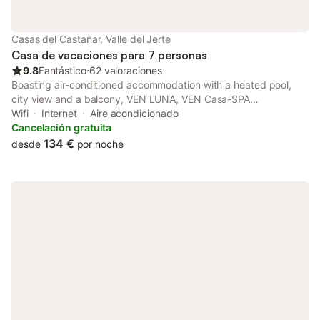
Casas del Castañar, Valle del Jerte
Casa de vacaciones para 7 personas
9.8
Fantástico
⋅
62 valoraciones
Boasting air-conditioned accommodation with a heated pool,
city view and a balcony, VEN LUNA, VEN Casa-SPA
Astroturismo rural TR-CC-00361 is situated in Casas del
Wifi
Internet
Aire acondicionado
Castañar.
Cancelación gratuita
134 €
desde
por noche