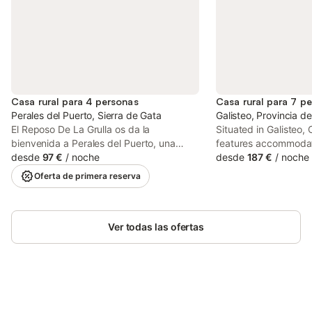
Casa rural para 4 personas
Casa rural para 7 p
Perales del Puerto, Sierra de Gata
Galisteo, Provincia d
El Reposo De La Grulla os da la
Situated in Galisteo,
bienvenida a Perales del Puerto, una
features accommodati
casa rural de 50 m² ideal para hasta 4
desde
97 €
/
noche
pool, a patio and mou
desde
187 €
/
noche
personas. Dispone de 2 dormitorios y 1
star country house of
Oferta de primera reserva
baño. Encontraréis una cocina totalmente
kitchen and full-day 
equipada, aire acondicionado, Wi-Fi,
televisión, bañera de hidromasaje privada
y lavadora compartida. Para familias con
Ver todas las ofertas
niños pequeños, hay cuna y trona
disponibles. La casa cuenta con acceso
sin escalones. En el exterior, podréis
disfrutar de un jardín compartido, una
terraza cubierta compartida y una
Ahorra hasta un 10% en muchos
terraza descubierta compartida,