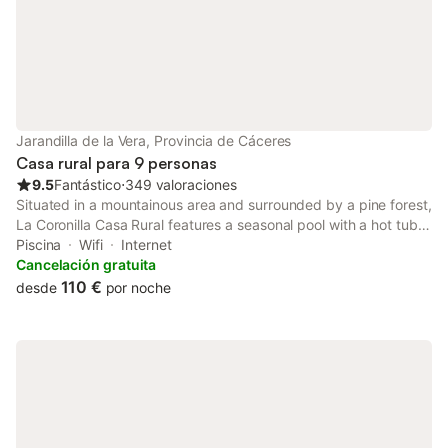
Jarandilla de la Vera, Provincia de Cáceres
Casa rural para 9 personas
9.5
Fantástico
⋅
349 valoraciones
Situated in a mountainous area and surrounded by a pine forest,
La Coronilla Casa Rural features a seasonal pool with a hot tub
and sun loungers. The town of Jarandilla de la Vera is 1.5 km
Piscina
Wifi
Internet
away.
Cancelación gratuita
110 €
desde
por noche