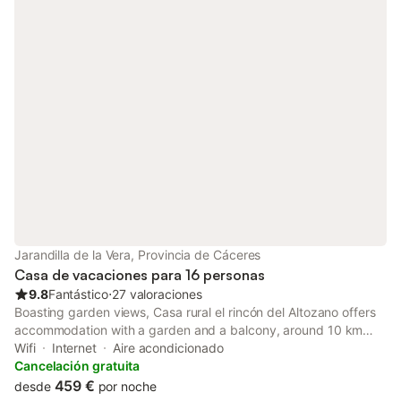
Jarandilla de la Vera, Provincia de Cáceres
Casa de vacaciones para 16 personas
9.8
Fantástico
⋅
27 valoraciones
Boasting garden views, Casa rural el rincón del Altozano offers
accommodation with a garden and a balcony, around 10 km
from Monasterio de Yuste. Featuring a 24-hour front desk, this
Wifi
Internet
Aire acondicionado
property also provides guests with a children's playground.
Cancelación gratuita
459 €
desde
por noche