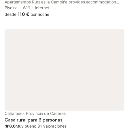
Apartamentos Rurales la Campiña provides accommodation
with access to a hot tub and public bath. There is a private
Piscina
Wifi
Internet
entrance at the country house for the convenience of those who
110 €
desde
por noche
stay.
Cañamero, Provincia de Cáceres
Casa rural para 3 personas
8.6
Muy bueno
⋅
81 valoraciones