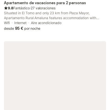
Apartamento de vacaciones para 2 personas
9.8
Fantástico
⋅
27 valoraciones
Situated in El Torno and only 23 km from Plaza Mayor,
Apartamento Rural Amaluna features accommodation with
mountain views, free WiFi and free private parking. The air-
Wifi
Internet
Aire acondicionado
conditioned accommodation is 30 km from Garganta de los
95 €
desde
por noche
Infiernos Natural Reserve.