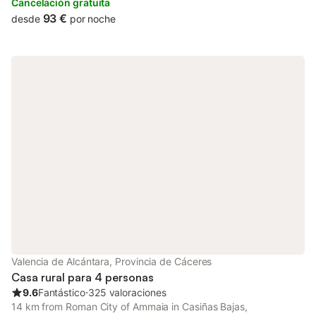
Offering a garden, the property is located within 4.
Cancelación gratuita
93 €
desde
por noche
Valencia de Alcántara, Provincia de Cáceres
Casa rural para 4 personas
9.6
Fantástico
⋅
325 valoraciones
14 km from Roman City of Ammaia in Casiñas Bajas,