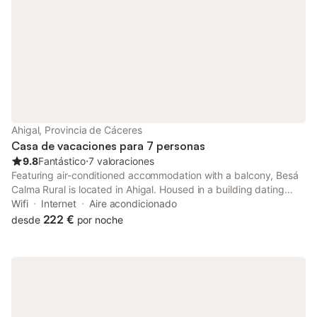
Ahigal, Provincia de Cáceres
Casa de vacaciones para 7 personas
9.8
Fantástico
⋅
7 valoraciones
Featuring air-conditioned accommodation with a balcony, Besá
Calma Rural is located in Ahigal. Housed in a building dating
from 2008, this holiday home is 28 km from Plaza Mayor and 47
Wifi
Internet
Aire acondicionado
km from Las Batuecas Natural Park.
222 €
desde
por noche