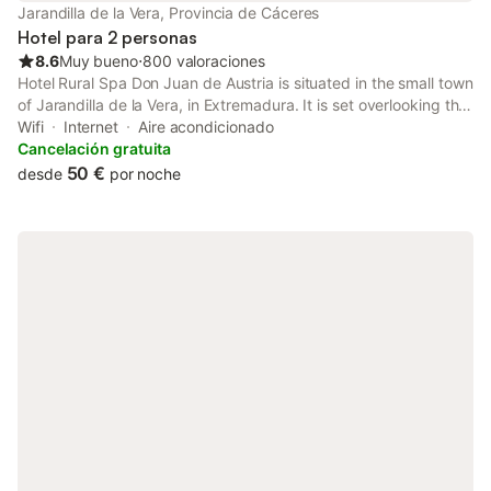
Jarandilla de la Vera, Provincia de Cáceres
Hotel para 2 personas
8.6
Muy bueno
⋅
800 valoraciones
Hotel Rural Spa Don Juan de Austria is situated in the small town
of Jarandilla de la Vera, in Extremadura. It is set overlooking the
town’s castle and boasts views of the Sierra de Gredos
Wifi
Internet
Aire acondicionado
Mountains and the Jaranda Valley.
Cancelación gratuita
50 €
desde
por noche