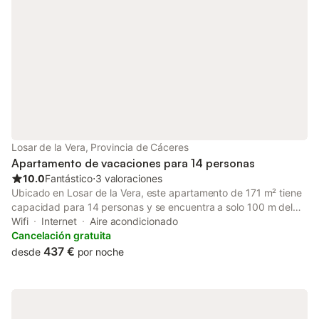
Losar de la Vera, Provincia de Cáceres
Apartamento de vacaciones para 14 personas
10.0
Fantástico
⋅
3 valoraciones
Ubicado en Losar de la Vera, este apartamento de 171 m² tiene
capacidad para 14 personas y se encuentra a solo 100 m del
centro de la ciudad. La propiedad cuenta con piscina privada y
Wifi
Internet
Aire acondicionado
terraza, ofreciendo un espacio para explorar la región. La
Cancelación gratuita
distribución incluye 5 dormitorios equipados con una
437 €
desde
por noche
combinación de camas individuales, camas de matrimonio y una
cama grande king size, además de 3 baños. El interior dispone
de aire acondicionado y calefacción, cocina con horno,
lavavajillas y microondas, y una zona de estar con televisión de