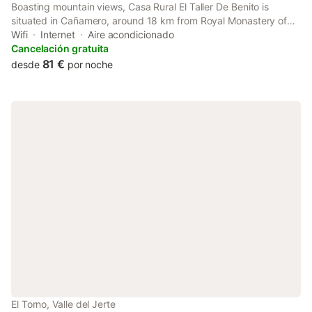
Boasting mountain views, Casa Rural El Taller De Benito is
situated in Cañamero, around 18 km from Royal Monastery of
Santa Maria de Guadalupe. The accommodation features a hot
Wifi
Internet
Aire acondicionado
tub, free WiFi throughout the property and family rooms.
Cancelación gratuita
81 €
desde
por noche
El Torno, Valle del Jerte