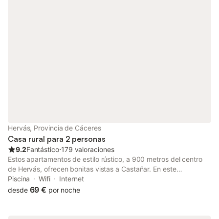
Hervás, Provincia de Cáceres
Casa rural para 2 personas
9.2
Fantástico
⋅
179 valoraciones
Estos apartamentos de estilo rústico, a 900 metros del centro
de Hervás, ofrecen bonitas vistas a Castañar. En este
alojamiento no se pueden celebrar despedidas de soltero o
Piscina
Wifi
Internet
soltera ni fiestas similares Número de licencia: AT-CC-29
69 €
desde
por noche