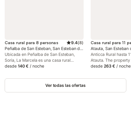
Casa rural para 8 personas
9.4
(
8
)
Casa rural para 11 p
Peñalba de San Esteban, San Esteban de Gormaz
Atauta, San Esteban
Ubicada en Peñalba de San Esteban,
Anticca Rural hasta 1
Soria, La Marcela es una casa rural
Atauta. The property 
rehabilitada de 130 m² que acoge hasta
desde
140 €
/
noche
views.
desde
263 €
/
noche
8 huéspedes y ofrece vistas a la
montaña. Disfrutaréis de 4 dormitorios,
uno con cama doble y tres con 2 camas
Ver todas las ofertas
individuales cada uno, además de 4
baños. En la planta baja encontraréis un
pequeño recibidor y un espacio abierto
que integra cocina, comedor y sala de
estar. Entre las comodidades se incluyen
Wi-Fi privado, TV, lavadora y una
Ahorra hasta un 10% en muchos
Inicia sesión
barbacoa privada con chimenea de leña.
alojamientos con tu cuenta.
Salid al patio privado de 64 m²,