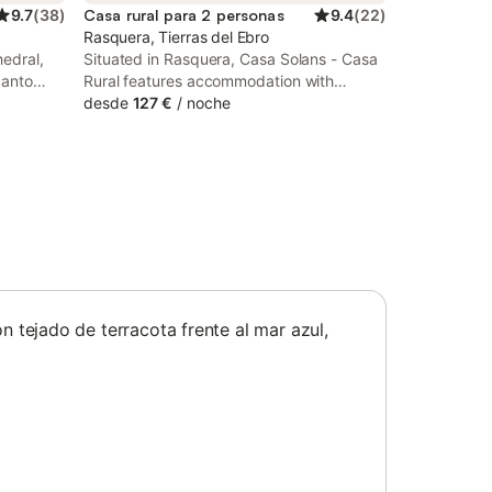
9.7
(
38
)
Casa rural para 2 personas
9.4
(
22
)
Rasquera, Tierras del Ebro
edral,
Situated in Rasquera, Casa Solans - Casa
canto
Rural features accommodation with
ation
private pool, free WiFi and free private
desde
127 €
/
noche
is
parking for guests who drive. This
 and a
recently renovated apartment is located
49 km from Delta de l'Ebre and 39 km
from Tortosa...