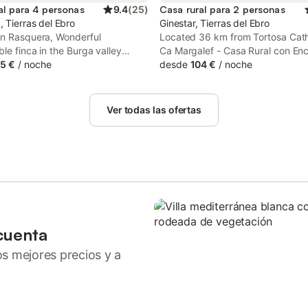
al para 4 personas
9.4
(
25
)
Casa rural para 2 personas
 Tierras del Ebro
Ginestar, Tierras del Ebro
in Rasquera, Wonderful
Located 36 km from Tortosa Cath
le finca in the Burga valley
Ca Margalef - Casa Rural con En
 accommodation with private
5 €
/
noche
offers air-conditioned accommod
desde
104 €
/
noche
e WiFi and free private parking for
with a terrace. With city views, th
ho drive. Guests can benefit from
accommodation provides a patio
nd an outdoor fireplace.
swimming pool.
Ver todas las ofertas
cuenta
ros mejores precios y a