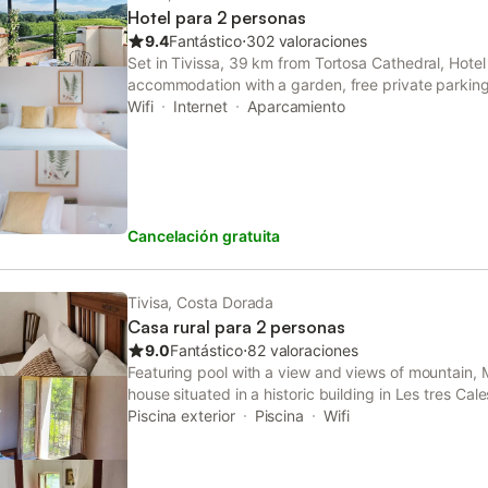
calle. Aunque la propiedad es para no fumadores en
Hotel para 2 personas
zona designada para fumadores. La zona ofrece op
9.4
Fantástico
⋅
302 valoraciones
piragüismo, pesca y senderismo. La casa tiene vista
Set in Tivissa, 39 km from Tortosa Cathedral, Hotel R
huéspedes pueden disfrutar de juegos de mesa, 
accommodation with a garden, free private parking
juegos interior para niños.
can have a drink at the snack bar.
Wifi
Internet
Aparcamiento
Cancelación gratuita
Tivisa, Costa Dorada
Casa rural para 2 personas
9.0
Fantástico
⋅
82 valoraciones
Featuring pool with a view and views of mountain, 
house situated in a historic building in Les tres Cal
This property offers access to a terrace, free priva
Piscina exterior
Piscina
Wifi