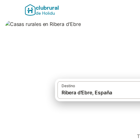
clubrural
de Holidu
Casas rurales en 
Destino
T