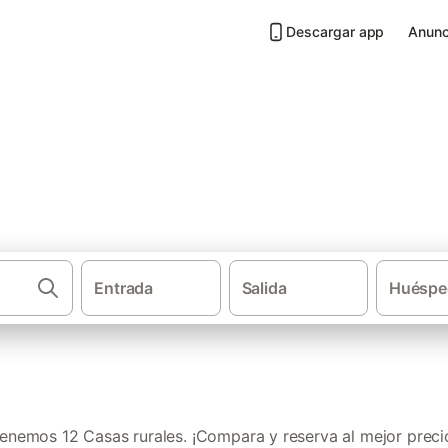
Descargar app
Anunc
Ribera d'Ebre
Entrada
Salida
Huéspe
·
·
·
Casas rurales
Cataluña
Provincia de Tarragona
Tier
enemos 12 Casas rurales. ¡Compara y reserva al mejor preci