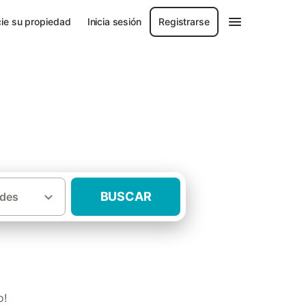
ie su propiedad
Inicia sesión
Registrarse
BUSCAR
des
·
ras del Ebro
Casas rurales Ribera d'Ebre
o!