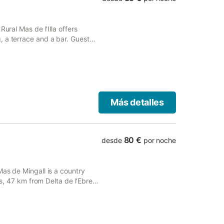
 su totalidad, existe una
ortunidades para practicar
s a una calle tranquila y los
ural Mas de l'Illa offers
rompecabezas y una zona de
, a terrace and a bar. Guests
Más detalles
80 €
desde
por noche
Mas de Mingall is a country
es, 47 km from Delta de l'Ebre.
te parking and free WiFi.