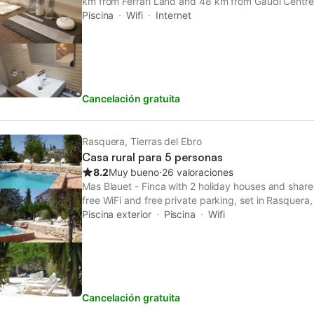
km from Ferrari Land and 48 km from Gaudi Centre
mountain and city views, and is 46 km from PortAv
Piscina
Wifi
Internet
Cancelación gratuita
Rasquera, Tierras del Ebro
Casa rural para 5 personas
8.2
Muy bueno
⋅
26 valoraciones
Mas Blauet - Finca with 2 holiday houses and share
free WiFi and free private parking, set in Rasquera
There is a private entrance at the holiday home fo
Piscina exterior
Piscina
Wifi
stay.
Cancelación gratuita