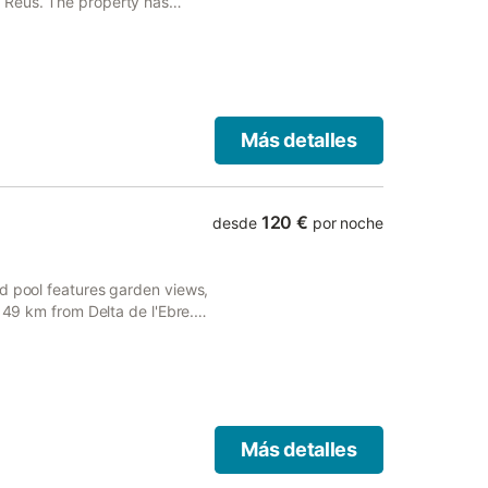
 Reus. The property has
entura.
Más detalles
120 €
desde
por noche
d pool features garden views,
, 49 km from Delta de l'Ebre.
r the convenience of those who
Más detalles