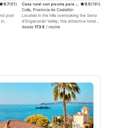
9.7
(
61
)
Casa rural con piscina para 2 personas
9.5
(
181
)
Culla, Provincia de Castellón
and pool
Located in the hills overlooking the Serra
 in
d’Engarcerán Valley, this attractive hotel is
ess to a
45 minutes’ drive from Castellón. It offers
desde
173 €
/
noche
arking
charming suites and a natural pool with
great valley views.