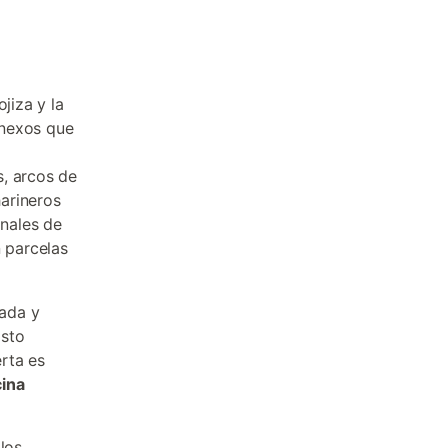
jiza y la
anexos que
s, arcos de
arineros
nales de
 parcelas
ada y
osto
rta es
cina
los