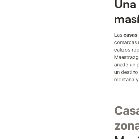
Una 
masí
Las
casas 
comarcas m
calizos ro
Maestrazgo
añade un p
un destino
montaña y 
Casa
zon