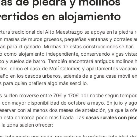
as de piedra y molinos
ertidos en alojamiento
ctura tradicional del Alto Maestrazgo se apoya en la piedra ro
on masías de muros gruesos, pequeñas ventanas y corrales 
ían para el ganado. Muchas de estas construcciones se han
do como alojamiento independiente, conservando vigas vista
o y suelos de barro. También encontrará antiguos molinos h
dos, como el caso de Molí Colomer, y apartamentos vacacio
ño en los cascos urbanos, además de alguna casa móvil en
s para quien prefiera algo más sencillo.
s suelen moverse entre 70€ y 170€ por noche según tempor
 con mayor disponibilidad de octubre a mayo. En julio y ag
eservar con al menos dos meses de antelación, ya que la ofe
n esta comarca poco masificada. Las
casas rurales con pis
la zona suelen ofrecer:
a totalmente equipada, presente en la práctica totalidad de 