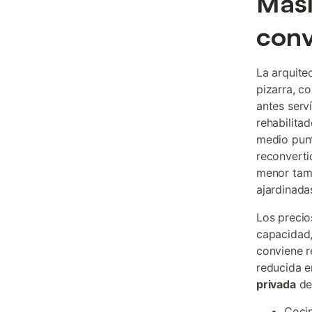
Masí
conv
La arquite
pizarra, c
antes serv
rehabilita
medio punt
reconverti
menor tama
ajardinada
Los precio
capacidad,
conviene r
reducida e
privada
de 
Cocin