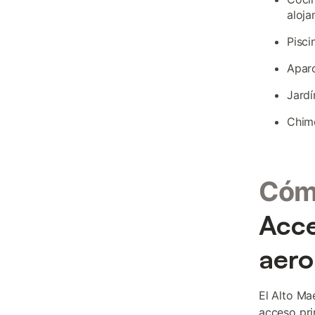
aloja
Pisci
Aparc
Jardí
Chime
Cómo
Acce
aero
El Alto Ma
acceso pri