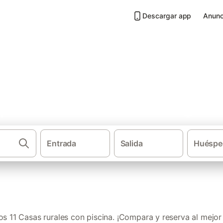
Descargar app
Anunc
 piscina en Alto Maestrazgo
Entrada
Salida
Huéspe
·
·
·
Casas rurales
Comunidad Valenciana
Provincia de Castellón
Ca
s 11 Casas rurales con piscina. ¡Compara y reserva al mejor 