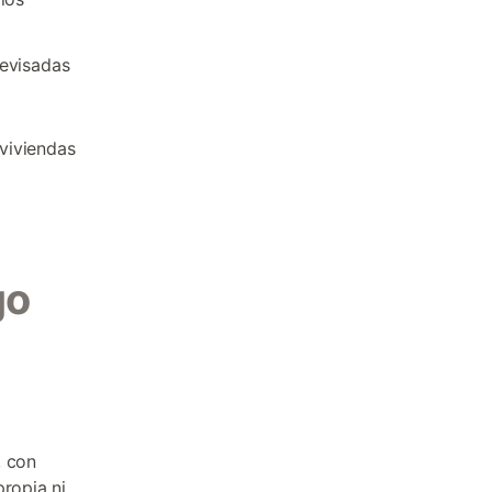
revisadas
viviendas
go
, con
propia ni