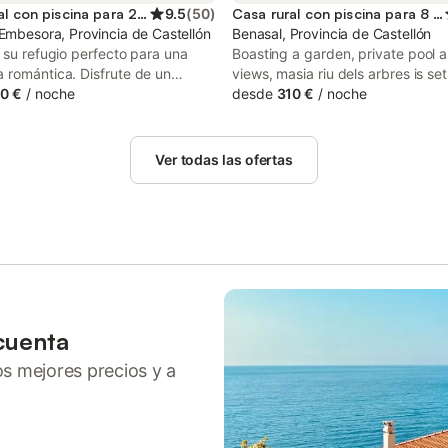
Casa rural con piscina para 2 personas
9.5
(
50
)
Casa rural con piscina para 8 personas
Embesora, Provincia de Castellón
Benasal, Provincia de Castellón
 su refugio perfecto para una
Boasting a garden, private pool 
 romántica. Disfrute de un
views, masia riu dels arbres is set
 íntimo y acogedor en nuestro
0 €
/
noche
Benasal. This property offers acc
desde
310 €
/
noche
eñado para dos personas. Relájese
patio, table tennis, free private p
crepitante fuego de la chimenea y
and free WiFi.
na deliciosa comida en la cocina
Ver todas las ofertas
te equipada. Encienda velas,
y sumérjase en un relajante baño
uzzi privado. El Cau le invita a
ar en plena naturaleza, disfrutar
nquilidad del campo, darse un
 en la piscina y vivir momentos
es bajo las estrellas. Es el lugar
ra desconectar y recargar
. Además, puede traer a su
cuenta
En verano, la piscina está
ros mejores precios y a
le durante la temporada de
e junio, julio, agosto y septiembre.