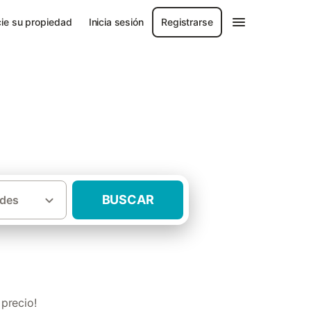
ie su propiedad
Inicia sesión
Registrarse
BUSCAR
des
sas rurales con piscina Alto Maestrazgo
precio!