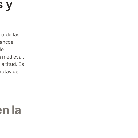
s y
na de las
rancos
del
a medieval,
altitud. Es
rutas de
n la