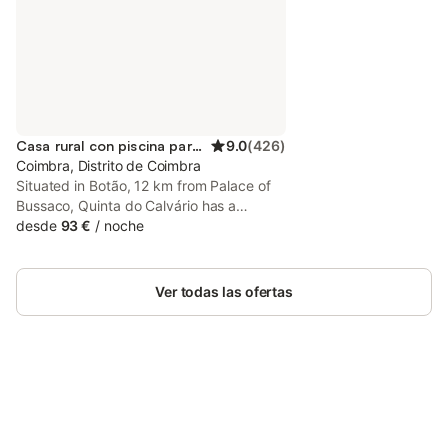
Casa rural con piscina para 2 personas
9.0
(
426
)
Coimbra, Distrito de Coimbra
Situated in Botão, 12 km from Palace of
Bussaco, Quinta do Calvário has a
seasonal outdoor swimming pool, a
desde
93 €
/
noche
garden and rooms with free WiFi access.
Ver todas las ofertas
Ahorra hasta un 10% en muchos
Inicia sesión
alojamientos con tu cuenta.