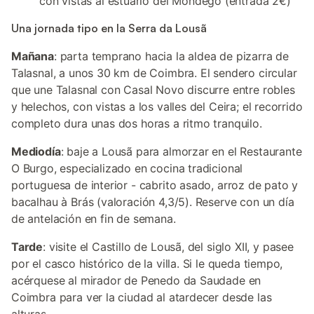
con vistas al estuario del Mondego (entrada 2€)
Una jornada tipo en la Serra da Lousã
Mañana
: parta temprano hacia la aldea de pizarra de
Talasnal, a unos 30 km de Coimbra. El sendero circular
que une Talasnal con Casal Novo discurre entre robles
y helechos, con vistas a los valles del Ceira; el recorrido
completo dura unas dos horas a ritmo tranquilo.
Mediodía
: baje a Lousã para almorzar en el Restaurante
O Burgo, especializado en cocina tradicional
portuguesa de interior - cabrito asado, arroz de pato y
bacalhau à Brás (valoración 4,3/5). Reserve con un día
de antelación en fin de semana.
Tarde
: visite el Castillo de Lousã, del siglo XII, y pasee
por el casco histórico de la villa. Si le queda tiempo,
acérquese al mirador de Penedo da Saudade en
Coimbra para ver la ciudad al atardecer desde las