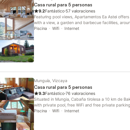
Casa rural para 5 personas
9.2
Fantástico
⋅
57 valoraciones
Featuring pool views, Apartamentos Ea Astei offer
with a view, a garden and barbecue facilities, aro
Cathedral. There is a private entrance at the coun
Piscina
Wifi
Internet
of those who stay.
Munguía, Vizcaya
Casa rural para 5 personas
9.3
Fantástico
⋅
76 valoraciones
Situated in Mungia, Cabaña tirolesa a 10 km de B
with private pool, free WiFi and free private parkin
tub is available for guests.
Piscina
Wifi
Internet