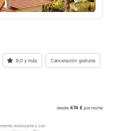
onible
the perfect place to cool off and enjoy the
summer.
9,0
y más
Cancelación gratuita
474 €
desde
por noche
emente restaurada y con