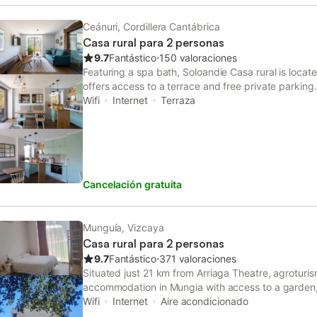
Ceánuri, Cordillera Cantábrica
Casa rural para 2 personas
9.7
Fantástico
⋅
150 valoraciones
Featuring a spa bath, Soloandie Casa rural is locate
offers access to a terrace and free private parking
or enjoy mountain views. Guests can stay warm with 
Wifi
Internet
Terraza
Cancelación gratuita
Munguía, Vizcaya
Casa rural para 2 personas
9.7
Fantástico
⋅
371 valoraciones
Situated just 21 km from Arriaga Theatre, agroturis
accommodation in Mungia with access to a garden, b
a shared kitchen. The property has mountain and ri
Wifi
Internet
Aire acondicionado
Bilbao Cathedral.