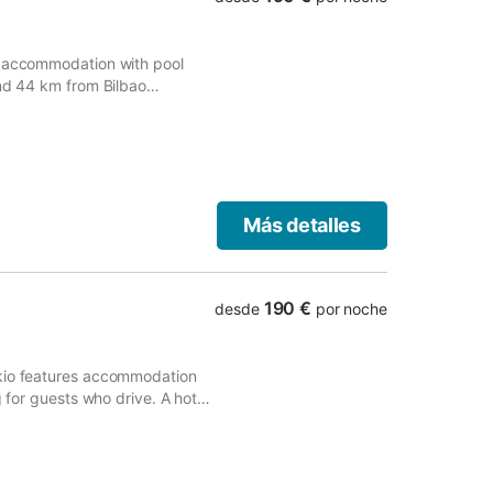
s accommodation with pool
und 44 km from Bilbao
try house for the convenience
Más detalles
190 €
desde
por noche
akio features accommodation
g for guests who drive. A hot