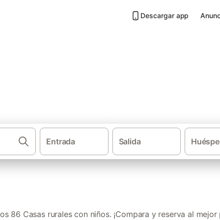
Descargar app
Anunc
 niños en Vizcaya
Entrada
Salida
Huéspe
·
Casas rurales
País
s 86 Casas rurales con niños. ¡Compara y reserva al mejor 