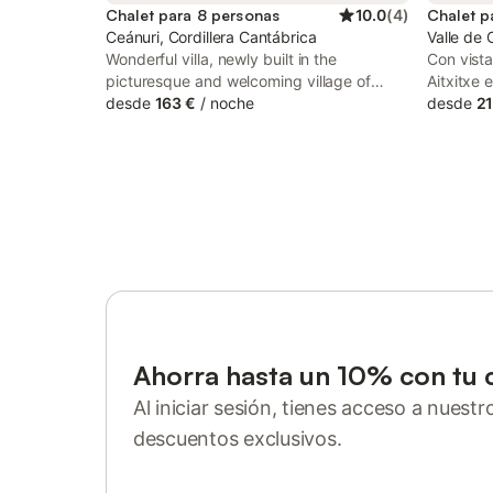
Chalet para 8 personas
10.0
(
4
)
Chalet p
Ceánuri, Cordillera Cantábrica
Valle de 
Wonderful villa, newly built in the
Con vista
picturesque and welcoming village of
Aitxitxe 
Zeanuri. Surrounded by lush greenery, this
desde
163 €
/
noche
unas vac
desde
21
peaceful corner is an ideal destination for
de 110 m²
those looking to disconnect from routine
una cocin
and enjoy the natural beauty and
2 baños, 
authenticity of the region. An energy-
personas.
efficient construction that respects the
incluyen 
environment makes this house very
También 
comfortable year-round. On colder days,
de campo 
you can enjoy maximum comfort with its
terraza 
underfloor heating powered by
una plaz
aerothermal technology.
la propi
fumar ni 
no dispo
Ahorra hasta un 10% con tu 
Al iniciar sesión, tienes acceso a nuest
descuentos exclusivos.
Inicia sesión o regístrate