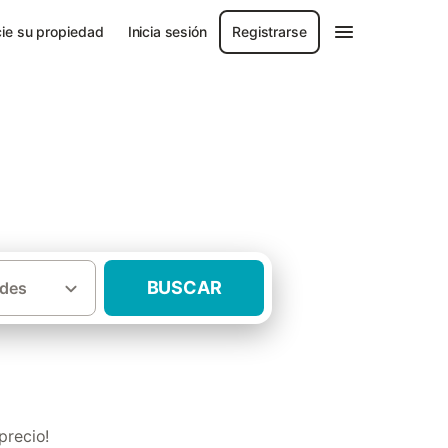
ie su propiedad
Inicia sesión
Registrarse
BUSCAR
des
·
 Vasco
Casas rurales con niños Vizcaya
precio!