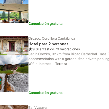
Cancelación gratuita
Orozco, Cordillera Cantábrica
Hotel para 2 personas
9.3
Fantástico
⋅
79 valoraciones
Set in Orozko, 32 km from Bilbao Cathedral, Casa R
accommodation with a garden, free private parking
terrace. Offering a bar, the property is located wi
Wifi
Internet
Terraza
Station.
Cancelación gratuita
Ea, Vizcaya