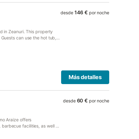
146 €
desde
por noche
d in Zeanuri. This property
. Guests can use the hot tub,
a fireplace in every unit.
Más detalles
60 €
desde
por noche
mo Araize offers
arbecue facilities, as well as
ver views, and is 21 km from