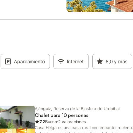
celebrar eventos. Leña está disp
para su compra si es necesario.
Aparcamiento
Internet
8,0
y más
Ajánguiz, Reserva de la Biosfera de Urdaibai
Chalet para 10 personas
7.2
Bueno
⋅
2 valoraciones
Casa Helga es una casa rural con encanto, recient