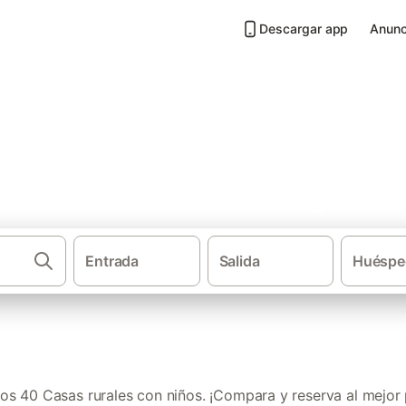
Descargar app
Anunc
 niños en Sierras del Segura
Entrada
Salida
Huéspe
·
·
·
cha
Provincia de Albacete
Los Calares del Mundo y de la Sima
Ca
s 40 Casas rurales con niños. ¡Compara y reserva al mejor 