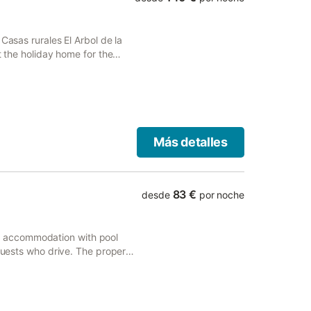
Casas rurales El Arbol de la
t the holiday home for the
Más detalles
83 €
desde
por noche
 accommodation with pool
 guests who drive. The property
ures family rooms.