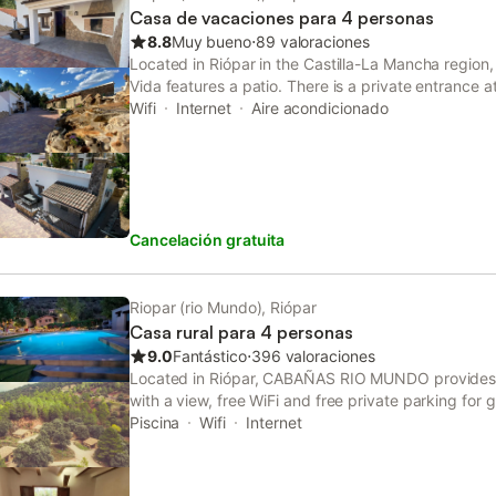
Casa de vacaciones para 4 personas
8.8
Muy bueno
⋅
89 valoraciones
Located in Riópar in the Castilla-La Mancha region, 
Vida features a patio. There is a private entrance a
convenience of those who stay.
Wifi
Internet
Aire acondicionado
Cancelación gratuita
Riopar (rio Mundo), Riópar
Casa rural para 4 personas
9.0
Fantástico
⋅
396 valoraciones
Located in Riópar, CABAÑAS RIO MUNDO provides
with a view, free WiFi and free private parking for
has pool and garden views. The country house feat
Piscina
Wifi
Internet