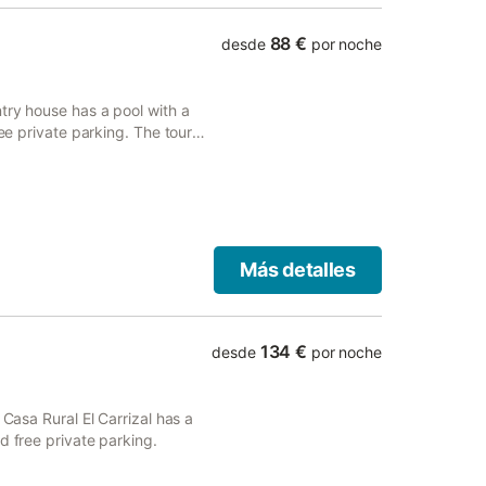
88 €
desde
por noche
try house has a pool with a
ree private parking. The tour
days out.
Más detalles
134 €
desde
por noche
 Casa Rural El Carrizal has a
d free private parking.