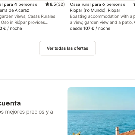
al para 4 personas
8.5
(
32
)
Casa rural para 6 personas
ierra de Alcaraz
Riopar (rio Mundo), Riópar
 garden views, Casas Rurales
Boasting accommodation with a p
 Oso in Riópar provides
a view, garden view and a patio,
ation, an open-air bath, a bar
0 €
/
noche
Montaña Parque Natural Calar R
desde
107 €
/
noche
cue facilities. There is a private
- Independiente - Wifi is set in Ri
at the country house for the
free WiFi and parking on-site are
nce of those who stay.
accessible at the chalet free of c
Ver todas las ofertas
cuenta
ros mejores precios y a