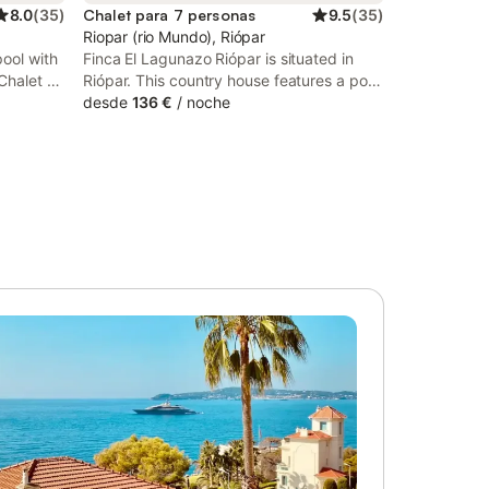
8.0
(
35
)
Chalet para 7 personas
9.5
(
35
)
Riopar (rio Mundo), Riópar
ool with
Finca El Lagunazo Riópar is situated in
 Chalet de
Riópar. This country house features a pool
ío Mundo
with a view, a garden, barbecue facilities,
desde
136 €
/
noche
ópar. Both
free WiFi and free private parking.
Outdoor seating is also available at the
harge.
country house.