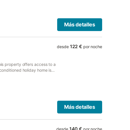
Más detalles
122 €
desde
por noche
his property offers access to a
-conditioned holiday home is
d kitchen, and 1 bathroom.
Más detalles
140 €
desde
por noche