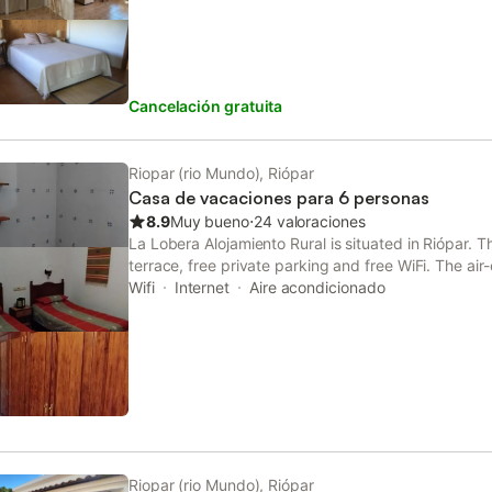
Cancelación gratuita
Riopar (rio Mundo), Riópar
Casa de vacaciones para 6 personas
8.9
Muy bueno
⋅
24 valoraciones
La Lobera Alojamiento Rural is situated in Riópar. T
terrace, free private parking and free WiFi. The air
composed of 3 separate bedrooms, a fully equippe
Wifi
Internet
Aire acondicionado
Riopar (rio Mundo), Riópar