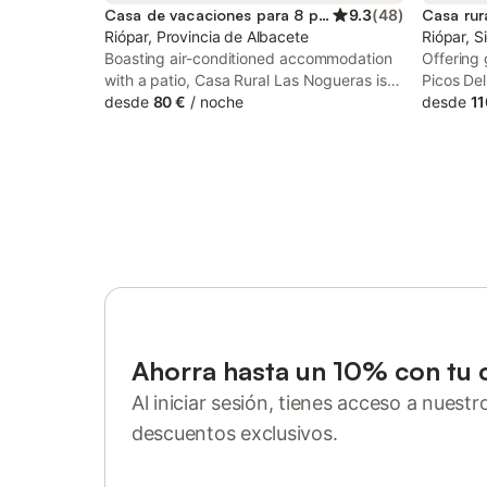
Casa de vacaciones para 8 personas
9.3
(
48
)
Casa rur
Riópar, Provincia de Albacete
Riópar, S
Boasting air-conditioned accommodation
Offering
with a patio, Casa Rural Las Nogueras is
Picos Del
set in Arroyofrío. The property has garden
desde
80 €
/
noche
accommod
desde
11
and city views.
and barbe
entrance 
convenie
Ahorra hasta un 10% con tu 
Al iniciar sesión, tienes acceso a nuest
descuentos exclusivos.
Inicia sesión o regístrate