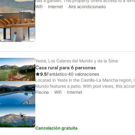
has a garden. This property offers access to a terr
free WiFi.
Wifi
Internet
Aire acondicionado
Yeste, Los Calares del Mundo y de la Sima
Casa rural para 6 personas
9.5
Fantástico
⋅
40 valoraciones
Located in Yeste in the Castilla-La Mancha region,
Mundo features a patio. With pool views, this acc
and a swimming pool.
Piscina
Wifi
Internet
Cancelación gratuita