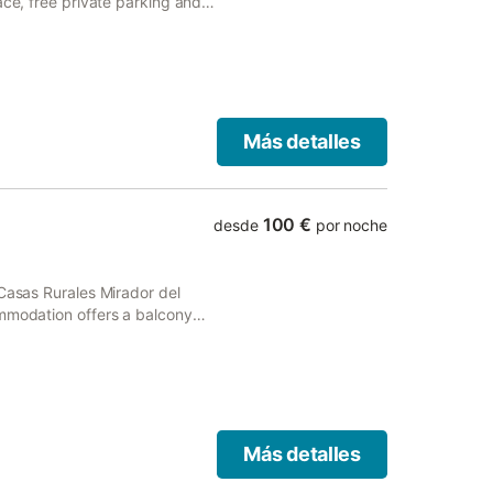
ace, free private parking and
Más detalles
100 €
desde
por noche
 Casas Rurales Mirador del
ommodation offers a balcony
Más detalles