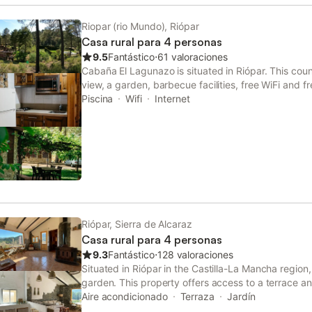
Riopar (rio Mundo), Riópar
Casa rural para 4 personas
9.5
Fantástico
⋅
61 valoraciones
Cabaña El Lagunazo is situated in Riópar. This coun
view, a garden, barbecue facilities, free WiFi and f
desk is available to assist guests in planning their 
Piscina
Wifi
Internet
Riópar, Sierra de Alcaraz
Casa rural para 4 personas
9.3
Fantástico
⋅
128 valoraciones
Situated in Riópar in the Castilla-La Mancha region,
garden. This property offers access to a terrace an
Aire acondicionado
Terraza
Jardín