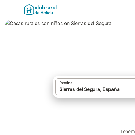
clubrural
de Holidu
Casas rurales con
Destino
·
Casas rurales
Castilla-La Man
Tenemo