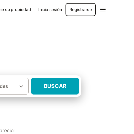
ie su propiedad
Inicia sesión
Registrarse
BUSCAR
des
sas rurales con niños Sierras del Segura
precio!