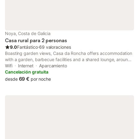
Noya, Costa de Galicia
Casa rural para 2 personas
9.0
Fantástico
⋅
69 valoraciones
Boasting garden views, Casa da Roncha offers accommodation
with a garden, barbecue facilities and a shared lounge, around
41 km from Santiago de Compostela Cathedral. It is situated 39
Wifi
Internet
Aparcamiento
km from Cortegada Island and provides a concierge service.
Cancelación gratuita
69 €
desde
por noche