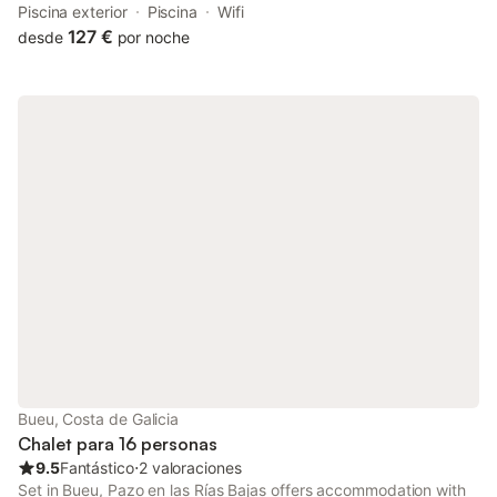
free private parking, an open-air bath and a garden.
Piscina exterior
Piscina
Wifi
127 €
desde
por noche
Bueu, Costa de Galicia
Chalet para 16 personas
9.5
Fantástico
⋅
2 valoraciones
Set in Bueu, Pazo en las Rías Bajas offers accommodation with