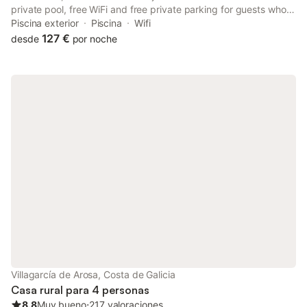
private pool, free WiFi and free private parking for guests who
drive. With pool views, this accommodation features a patio.
Piscina exterior
Piscina
Wifi
The property is non-smoking and is situated 1.
127 €
desde
por noche
Villagarcía de Arosa, Costa de Galicia
Casa rural para 4 personas
8.8
Muy bueno
⋅
217 valoraciones