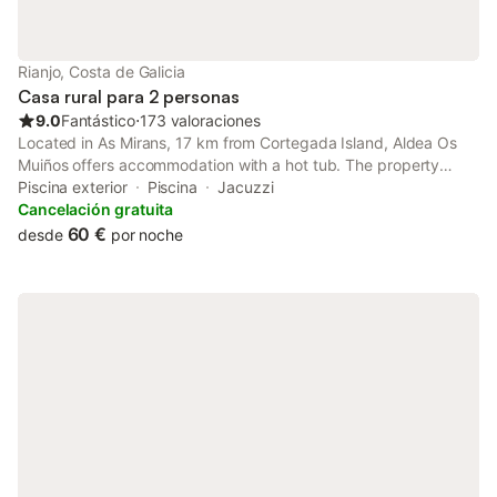
Rianjo, Costa de Galicia
Casa rural para 2 personas
9.0
Fantástico
⋅
173 valoraciones
Located in As Mirans, 17 km from Cortegada Island, Aldea Os
Muiños offers accommodation with a hot tub. The property
features pool and river views, and is 41 km from Santiago de
Piscina exterior
Piscina
Jacuzzi
Compostela Cathedral.
Cancelación gratuita
60 €
desde
por noche