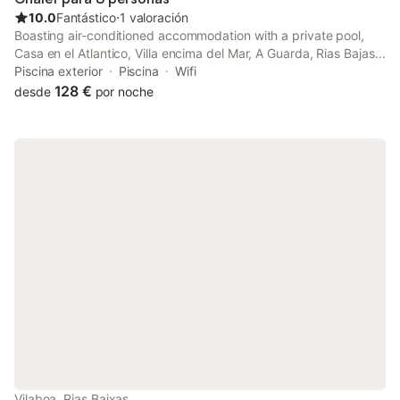
estación de tren y el transporte público se encu
10.0
Fantástico
⋅
1 valoración
Boasting air-conditioned accommodation with a private pool,
Casa en el Atlantico, Villa encima del Mar, A Guarda, Rias Bajas
is situated in A Guarda. This property offers access to a
Piscina exterior
Piscina
Wifi
balcony, free private parking and free WiFi.
128 €
desde
por noche
Vilaboa, Rias Baixas