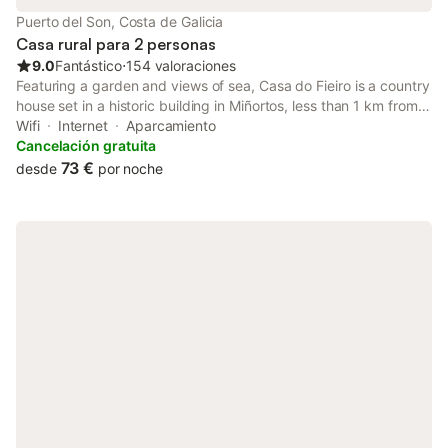
Puerto del Son, Costa de Galicia
Casa rural para 2 personas
9.0
Fantástico
⋅
154 valoraciones
Featuring a garden and views of sea, Casa do Fieiro is a country
house set in a historic building in Miñortos, less than 1 km from
Telleira Beach. Boasting room service, this property also has a
Wifi
Internet
Aparcamiento
family-friendly restaurant and a sun terrace.
Cancelación gratuita
73 €
desde
por noche