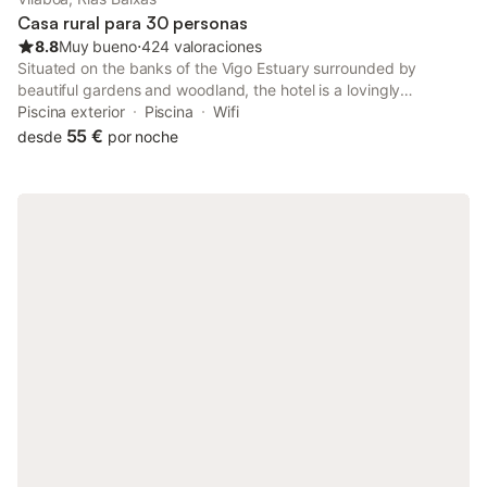
Casa rural para 30 personas
8.8
Muy bueno
⋅
424 valoraciones
Situated on the banks of the Vigo Estuary surrounded by
beautiful gardens and woodland, the hotel is a lovingly
converted and extended, 17th century, rural property.
Piscina exterior
Piscina
Wifi
55 €
desde
por noche