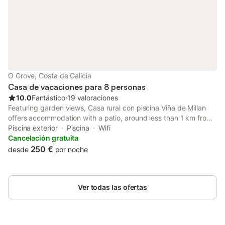
O Grove, Costa de Galicia
Casa de vacaciones para 8 personas
10.0
Fantástico
⋅
19 valoraciones
Featuring garden views, Casa rural con piscina Viña de Millan
offers accommodation with a patio, around less than 1 km from
Praia de Rons. This holiday home has a private pool, a garden,
Piscina exterior
Piscina
Wifi
barbecue facilities, free WiFi and free private parking.
Cancelación gratuita
250 €
desde
por noche
Ver todas las ofertas