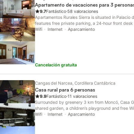
Apartamento de vacaciones para 3 persona
9.7
Fantástico
⋅
58 valoraciones
Apartamentos Rurales Sierra is situated in Palacio
features free private parking, a 24-hour front desk
rooms, this property also provides guests with a pi
Wifi
Internet
Aparcamiento
Cancelación gratuita
Cangas del Narcea, Cordillera Cantábrica
Casa rural para 6 personas
9.9
Fantástico
⋅
11 valoraciones
Surrounded by greenery 3 km from Moncó, Casa Glo
shared garden, a children’s playground and free Wi
23 km away.
Wifi
Internet
Aparcamiento