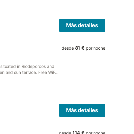
Más detalles
81 €
desde
por noche
 situated in Ríodeporcos and
en and sun terrace. Free WiFi,
Más detalles
114 €
desde
por noche