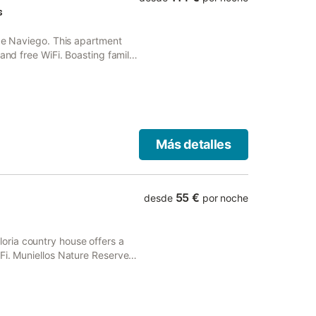
s
 de Naviego. This apartment
 and free WiFi. Boasting family
cnic area.
Más detalles
55 €
desde
por noche
ria country house offers a
Fi. Muniellos Nature Reserve is