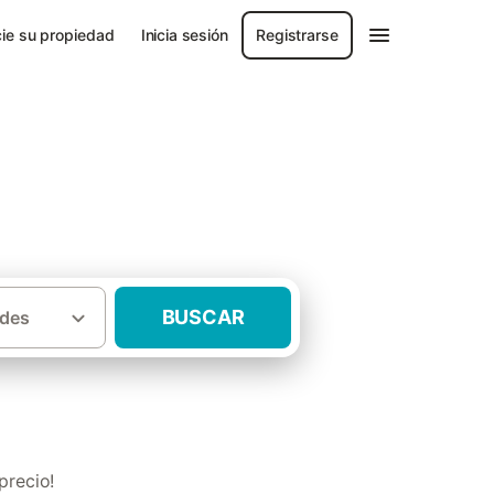
ie su propiedad
Inicia sesión
Registrarse
BUSCAR
des
s rurales con niños Comarca del Narcea
precio!