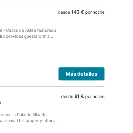
143 €
desde
por noche
al - Casas de Aldea features a
also provides guests with a
Más detalles
81 €
desde
por noche
s
armen in Pola de Allande
lities. This property offers
WiFi.