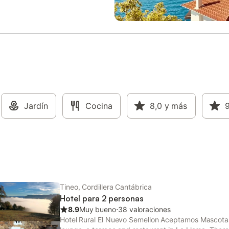
nto gratuito en la calle y una
terrazas cubiertas, barbacoa, pa
 garaje. No se permiten
infantil y ducha exterior. Los hu
 fumar ni celebrar eventos. Se
tienen acceso a un spa y una sa
nan bicicletas para explorar la
se pueden utilizar por un suplem
una plaza de aparcamiento dispo
la propiedad. Se admite un máxi
mascotas por un suplemento. Lo
huéspedes tienen acceso a un sp
sauna que se pueden utilizar por
suplemento. No está permitido f
Jardín
Cocina
esta propiedad. La propiedad of
8,0
y más
9
productos hechos a manos/de c
propia. Se proporcionan 7 bicicle
alquiler cuenta con característic
ahorro de luz y agua. Se puede o
el desayuno por un suple
Tineo, Cordillera Cantábrica
Hotel para 2 personas
8.9
Muy bueno
⋅
38 valoraciones
Hotel Rural El Nuevo Semellon Aceptamos Mascotas