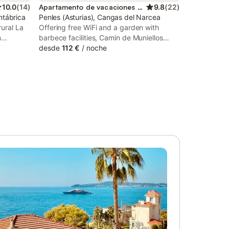
10.0
(
14
)
Apartamento de vacaciones para 4 personas
9.8
(
22
)
ntábrica
Penles (Asturias), Cangas del Narcea
rural La
Offering free WiFi and a garden with
n
barbece facilities, Camin de Muniellos
a para
apartamentos rurales is set in the
desde
112 €
/
noche
ropiedad
countryside, 10 minutes' drive from
e estar,
Cangas del Narcea. All units include a TV
itorios y
and offer mountain or river views.
nales, por
s. Los
Fi de alta
das) con
para
ón, un
adora,
iños.
y una
También
jamiento
o. Esta
xterior
n, 2