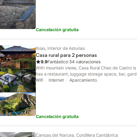
Cancelación gratuita
Ibias, Interior de Asturias
Casa rural para 2 personas
9.9
Fantástico
⋅
34 valoraciones
With mountain views, Casa Rural Chao de Castro is
has a restaurant, luggage storage space, bar, gard
a tour desk and a shared lounge are available.
Wifi
Internet
Aparcamiento
Cancelación gratuita
Cangas del Narcea, Cordillera Cantábrica