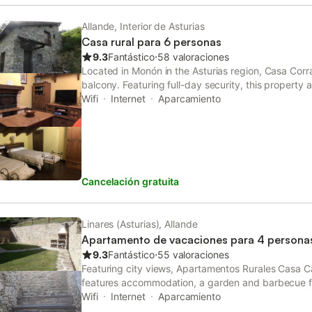
Allande, Interior de Asturias
Casa rural para 6 personas
9.3
Fantástico
⋅
58 valoraciones
Located in Monón in the Asturias region, Casa Corr
balcony. Featuring full-day security, this property 
children's playground.
Wifi
Internet
Aparcamiento
Cancelación gratuita
Linares (Asturias), Allande
Apartamento de vacaciones para 4 persona
9.3
Fantástico
⋅
55 valoraciones
Featuring city views, Apartamentos Rurales Casa C
features accommodation, a garden and barbecue faci
access to a balcony, free private parking and free 
Wifi
Internet
Aparcamiento