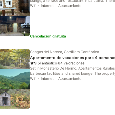
lounge, a terrace and restaurant in La Llama. There
the property offers paid airport shuttle service. At 
Wifi
Internet
Aparcamiento
desk.
Cancelación gratuita
Cangas del Narcea, Cordillera Cantábrica
Apartamento de vacaciones para 4 persona
9.5
Fantástico
⋅
84 valoraciones
Set in Monasterio De Hermo, Apartamentos Rurales
barbecue facilities and shared lounge. The proper
street views.
Wifi
Internet
Aparcamiento