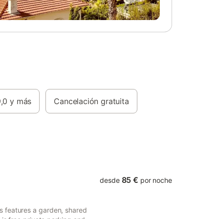
rque
éspedes
una que
ento. Hay
nible en
mo de 3
s
a y una
 un
umar en
rece
,0
y más
Cancelación gratuita
osecha
tas. Este
as de
rganizar
85 €
desde
por noche
 features a garden, shared