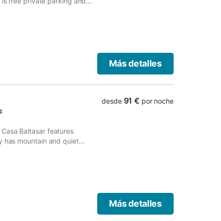
 is free private parking and
the inn, every room includes a
Más detalles
91 €
desde
por noche
s
 Casa Baltasar features
ty has mountain and quiet
Más detalles