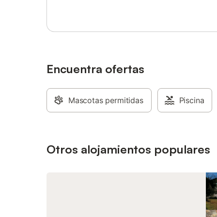
barbacoa y mobiliario de jardín. Hay
aparcamie
aparcamiento gratuito en la propiedad. Se
plaza de
permite un máximo de 1 mascota. No se
mascotas,
permite fumar ni celebrar eventos. Las
proporcio
familias con niños son bienvenidas.
zona.
Encuentra ofertas
Mascotas permitidas
Piscina
Otros alojamientos populares