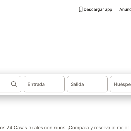
Descargar app
Anunc
 niños en Comarca del Narcea
Entrada
Salida
Huéspe
·
·
Casas rurales
Asturias
Casa
s 24 Casas rurales con niños. ¡Compara y reserva al mejor 