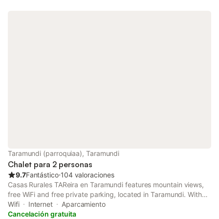
Taramundi (parroquiaa), Taramundi
Chalet para 2 personas
9.7
Fantástico
⋅
104 valoraciones
Casas Rurales TAReira en Taramundi features mountain views,
free WiFi and free private parking, located in Taramundi. With
river views, this accommodation offers a balcony.
Wifi
Internet
Aparcamiento
Cancelación gratuita