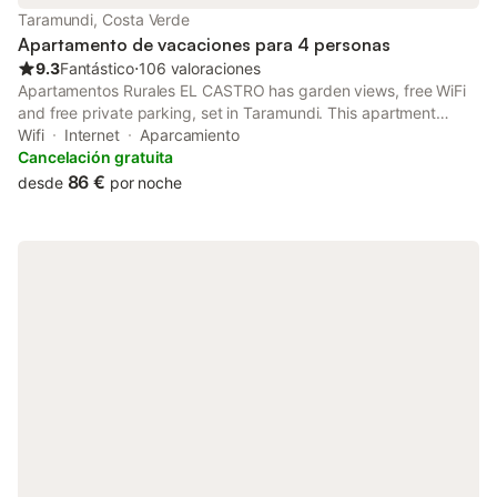
Taramundi, Costa Verde
Apartamento de vacaciones para 4 personas
9.3
Fantástico
⋅
106 valoraciones
Apartamentos Rurales EL CASTRO has garden views, free WiFi
and free private parking, set in Taramundi. This apartment
offers a garden. The apartment features family rooms.
Wifi
Internet
Aparcamiento
Cancelación gratuita
86 €
desde
por noche