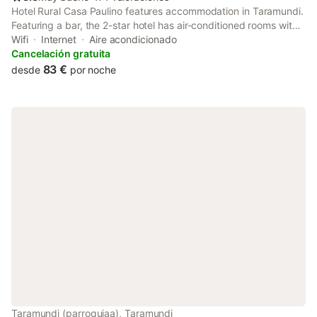
Hotel Rural Casa Paulino features accommodation in Taramundi.
Featuring a bar, the 2-star hotel has air-conditioned rooms with
free WiFi, each with a private bathroom. Guests can enjoy city
Wifi
Internet
Aire acondicionado
views.
Cancelación gratuita
83 €
desde
por noche
Taramundi (parroquiaa), Taramundi