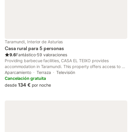
Taramundi, Interior de Asturias
Casa rural para 5 personas
9.6
Fantástico
⋅
59 valoraciones
Providing barbecue facilities, CASA EL TEIXO provides
accommodation in Taramundi. This property offers access to a
balcony and free private parking. The property offers bike hire
Aparcamiento
Terraza
Televisión
and features a garden and picnic area.
Cancelación gratuita
134 €
desde
por noche