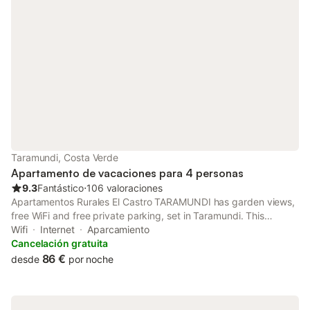
Taramundi, Costa Verde
Apartamento de vacaciones para 4 personas
9.3
Fantástico
⋅
106 valoraciones
Apartamentos Rurales El Castro TARAMUNDI has garden views,
free WiFi and free private parking, set in Taramundi. This
apartment offers a garden. The apartment features family
Wifi
Internet
Aparcamiento
rooms.
Cancelación gratuita
86 €
desde
por noche