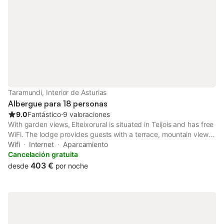
Taramundi, Interior de Asturias
Albergue para 18 personas
9.0
Fantástico
⋅
9 valoraciones
With garden views, Elteixorural is situated in Teijois and has free
WiFi. The lodge provides guests with a terrace, mountain views,
a seating area, cable flat-screen TV, a fully equipped kitchen
Wifi
Internet
Aparcamiento
with a fridge and a dishwasher, and a private bathroom...
Cancelación gratuita
403 €
desde
por noche