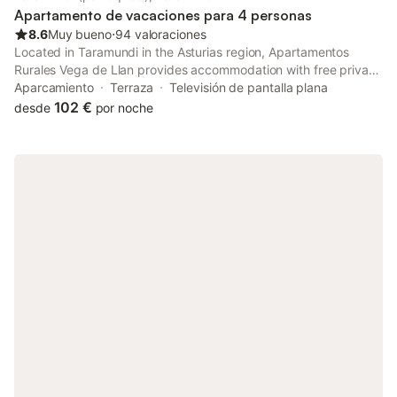
Apartamento de vacaciones para 4 personas
8.6
Muy bueno
⋅
94 valoraciones
Located in Taramundi in the Asturias region, Apartamentos
Rurales Vega de Llan provides accommodation with free private
parking. The property features mountain and river views.
Aparcamiento
Terraza
Televisión de pantalla plana
102 €
desde
por noche