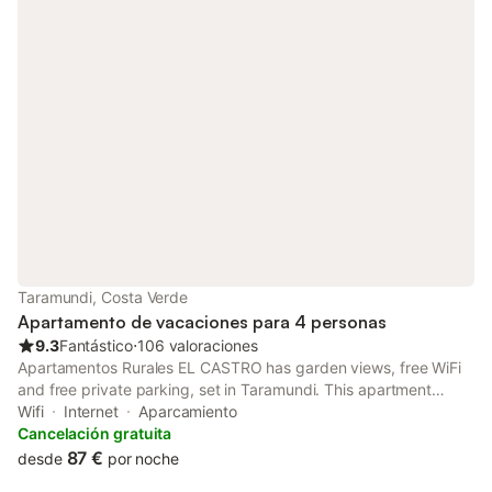
Taramundi, Costa Verde
Apartamento de vacaciones para 4 personas
9.3
Fantástico
⋅
106 valoraciones
Apartamentos Rurales EL CASTRO has garden views, free WiFi
and free private parking, set in Taramundi. This apartment
offers a garden. The apartment features family rooms.
Wifi
Internet
Aparcamiento
Cancelación gratuita
87 €
desde
por noche