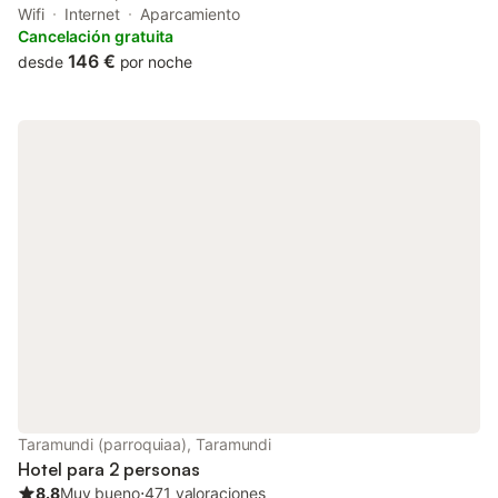
surrounding landscape. Rustic-style rooms in La Rectoral
Wifi
Internet
Aparcamiento
feature a balcony and a flat-screen TV.
Cancelación gratuita
146 €
desde
por noche
Taramundi (parroquiaa), Taramundi
Hotel para 2 personas
8.8
Muy bueno
⋅
471 valoraciones