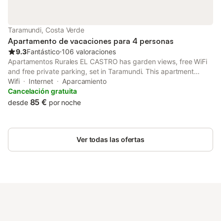
Taramundi, Costa Verde
Apartamento de vacaciones para 4 personas
9.3
Fantástico
⋅
106 valoraciones
Apartamentos Rurales EL CASTRO has garden views, free WiFi
and free private parking, set in Taramundi. This apartment
offers a garden. The apartment features family rooms.
Wifi
Internet
Aparcamiento
Cancelación gratuita
85 €
desde
por noche
Ver todas las ofertas