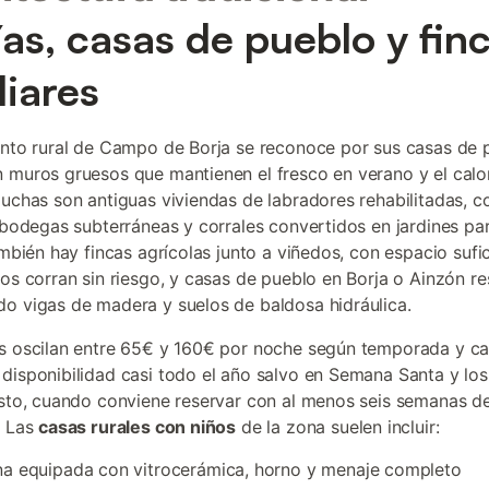
as, casas de pueblo y fin
liares
ento rural de Campo de Borja se reconoce por sus casas de 
 muros gruesos que mantienen el fresco en verano y el calo
Muchas son antiguas viviendas de labradores rehabilitadas, c
, bodegas subterráneas y corrales convertidos en jardines par
También hay fincas agrícolas junto a viñedos, con espacio sufi
ños corran sin riesgo, y casas de pueblo en Borja o Ainzón r
o vigas de madera y suelos de baldosa hidráulica.
s oscilan entre 65€ y 160€ por noche según temporada y c
disponibilidad casi todo el año salvo en Semana Santa y lo
osto, cuando conviene reservar con al menos seis semanas d
. Las
casas rurales con niños
de la zona suelen incluir:
a equipada con vitrocerámica, horno y menaje completo