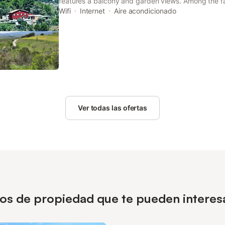
features a balcony and garden views. Among the faci
full-day security and private check-in and check-ou
Wifi
Internet
Aire acondicionado
throughout the property.
Ver todas las ofertas
ipos de propiedad que te pueden intere