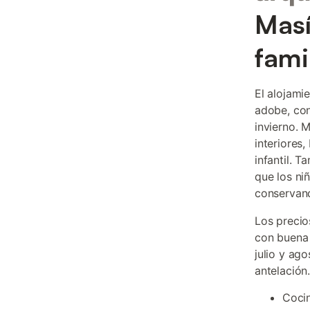
Masí
fami
El alojami
adobe, con
invierno. 
interiores
infantil. 
que los ni
conservand
Los precio
con buena 
julio y ag
antelación
Cocin