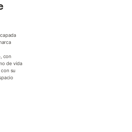
e
scapada
omarca
, con
mo de vida
 con su
spacio