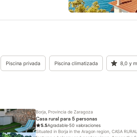
ire fresco y disfrutar del sol de la
que inundan cada rincón con luz 
algan al exterior para disfrutar
permiten admirar las vistas sin
 privado y la piscina al aire libre,
comparación del entorno. Ademá
nse para cocinar en la
con todas las comodidades mode
osa barbacoa de piedra unas
incluyendo Wi-Fi gratuito y servic
arnes o pescados a la brasa y
limpieza opcionales, asegurando 
los vinos locales, haciendo que
estancia llena de confort y conve
nión sea una experiencia
donde el sabor a vino garnacha 
le.
convierte en el protagonista de u
experiencia sensorial única. En el 
Piscina privada
Piscina climatizada
"Garnacha de Borja" se extiende
8,0
y 
generosamente sobre 100 m² de 
privados y ofrece una espaciosa 
de 50 m², perfecta para disfruta
comidas al aire libre o simplemen
relajarte y absorber las impresio
vistas. La zona exterior se co
Borja, Provincia de Zaragoza
Casa rural para 5 personas
5.5
Agradable
⋅
50 valoraciones
Situated in Borja in the Aragon region, CASA R