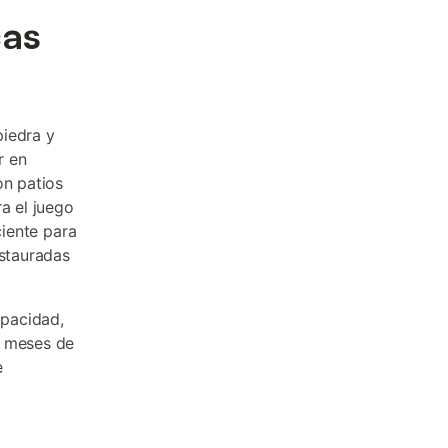
cas
piedra y
r en
on patios
a el juego
ciente para
estauradas
apacidad,
s meses de
e