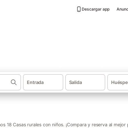
Descargar app
Anunc
 niños en Campo de Borja
Entrada
Salida
Huéspe
·
·
·
Casas rurales
Aragón
Provincia de Zaragoza
s 18 Casas rurales con niños. ¡Compara y reserva al mejor 