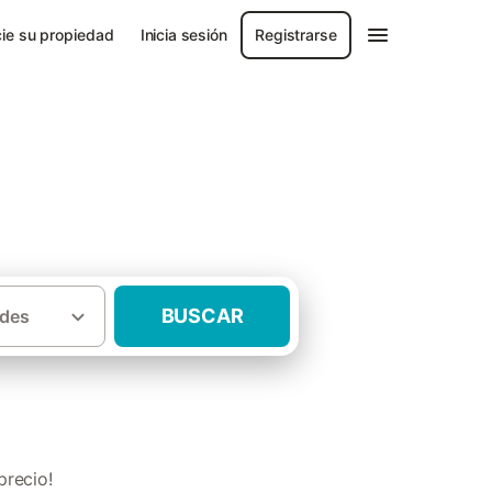
ie su propiedad
Inicia sesión
Registrarse
BUSCAR
des
Casas rurales con niños Campo de Borja
precio!