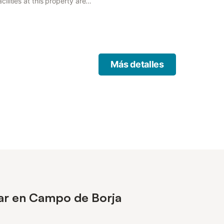
lities at this property are
t, along with free WiFi
Más detalles
sar en Campo de Borja