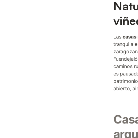
Natu
viñe
Las
casas 
tranquila 
zaragozana
Fuendejaló
caminos ru
es pausado
patrimonio
abierto, ai
Casa
arqu